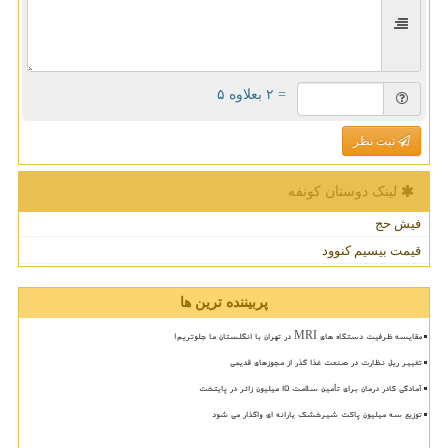
= ۲ بعلاوه ۵
ثبت نظر
لینک دوستان كونفه
فیش حج
قیمت بیسیم کنوود
پربیننده ترین ها
مقایسه ظرفیت دستگاه های MRI در تهران با انگلستان ما جلوتریم!
تغییر ریل نظارت در صنعت غذا گذر از مجوزهای قدیمی
آمادگی کادر درمان برای تأمین سلامت 15 میلیون زائر در پایتخت
توزیع سه میلیون پاکت شیرخشک یارانه ای واگذار می شود