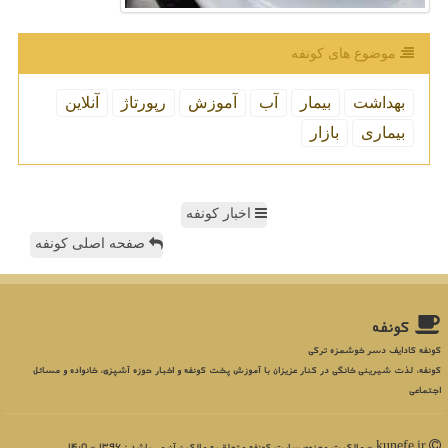
موضوع های كونفه
بهداشت
بیمار
آب
آموزش
رپورتاژ
آنلاین
بیماری
بازار
اخبار کونفه
صفحه اصلی کونفه
كونفه
کونفه کادایف دسر خوشمزه ترکی
کونفه، لذت شیرینی خانگی در کنار عزیزان با آموزش پخت کونفه و اخبار حوزه آشپزی، خانواده و مسائل
اجتماعی
kunefe.ir - مالکیت معنوی سایت كونفه متعلق به مالکین آن می باشد : 1396 - 1405