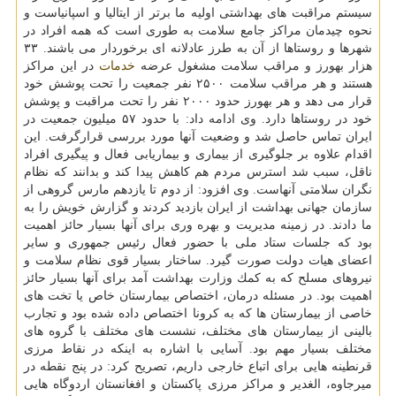
سیستم مراقبت های بهداشتی اولیه ما برتر از ایتالیا و اسپانیاست و
نحوه چیدمان مراكز جامع سلامت به طوری است كه همه افراد در
شهرها و روستاها از آن به طرز عادلانه ای برخوردار می باشند. ۳۳
هزار بهورز و مراقب سلامت مشغول عرضه
خدمات
در این مراكز
هستند و هر مراقب سلامت ۲۵۰۰ نفر جمعیت را تحت پوشش خود
قرار می دهد و هر بهورز حدود ۲۰۰۰ نفر را تحت مراقبت و پوشش
خود در روستاها دارد. وی ادامه داد: با حدود ۵۷ میلیون جمعیت در
ایران تماس حاصل شد و وضعیت آنها مورد بررسی قرارگرفت. این
اقدام علاوه بر جلوگیری از بیماری و بیماریابی فعال و پیگیری افراد
ناقل، سبب شد استرس مردم هم كاهش پیدا كند و بدانند كه نظام
نگران سلامتی آنهاست. وی افزود: از دوم تا یازدهم مارس گروهی از
سازمان جهانی بهداشت از ایران بازدید كردند و گزارش خویش را به
ما دادند. در زمینه مدیریت و بهره وری برای آنها بسیار حائز اهمیت
بود كه جلسات ستاد ملی با حضور فعال رئیس جمهوری و سایر
اعضای هیات دولت صورت گیرد. ساختار بسیار قوی نظام سلامت و
نیروهای مسلح كه به كمك وزارت بهداشت آمد برای آنها بسیار حائز
اهمیت بود. در مسئله درمان، اختصاص بیمارستان خاص یا تخت های
خاصی از بیمارستان ها كه به كرونا اختصاص داده شده بود و تجارب
بالینی از بیمارستان های مختلف، نشست های مختلف با گروه های
مختلف بسیار مهم بود. آسایی با اشاره به اینكه در نقاط مرزی
قرنطینه هایی برای اتباع خارجی داریم، تصریح كرد: در پنج نقطه در
میرجاوه، الغدیر و مراكز مرزی پاكستان و افغانستان اردوگاه هایی