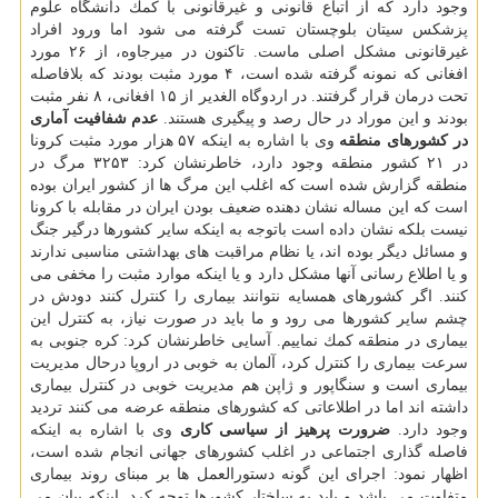
وجود دارد كه از اتباع قانونی و غیرقانونی با كمك دانشگاه علوم
پزشكس سیتان بلوچستان تست گرفته می شود اما ورود افراد
غیرقانونی مشكل اصلی ماست. تاكنون در میرجاوه، از ۲۶ مورد
افغانی كه نمونه گرفته شده است، ۴ مورد مثبت بودند كه بلافاصله
تحت درمان قرار گرفتند. در اردوگاه الغدیر از ۱۵ افغانی، ۸ نفر مثبت
بودند و این موراد در حال رصد و پیگیری هستند.
عدم شفافیت آماری
در كشورهای منطقه
وی با اشاره به اینكه ۵۷ هزار مورد مثبت كرونا
در ۲۱ كشور منطقه وجود دارد، خاطرنشان كرد: ۳۲۵۳ مرگ در
منطقه گزارش شده است كه اغلب این مرگ ها از كشور ایران بوده
است كه این مساله نشان دهنده ضعیف بودن ایران در مقابله با كرونا
نیست بلكه نشان داده است باتوجه به اینكه سایر كشورها درگیر جنگ
و مسائل دیگر بوده اند، یا نظام مراقبت های بهداشتی مناسبی ندارند
و یا اطلاع رسانی آنها مشكل دارد و یا اینكه موارد مثبت را مخفی می
كنند. اگر كشورهای همسایه نتوانند بیماری را كنترل كنند دودش در
چشم سایر كشورها می رود و ما باید در صورت نیاز، به كنترل این
بیماری در منطقه كمك نماییم. آسایی خاطرنشان كرد: كره جنوبی به
سرعت بیماری را كنترل كرد، آلمان به خوبی در اروپا درحال مدیریت
بیماری است و سنگاپور و ژاپن هم مدیریت خوبی در كنترل بیماری
داشته اند اما در اطلاعاتی كه كشورهای منطقه عرضه می كنند تردید
وجود دارد.
ضرورت پرهیز از سیاسی كاری
وی با اشاره به اینكه
فاصله گذاری اجتماعی در اغلب كشورهای جهانی انجام شده است،
اظهار نمود: اجرای این گونه دستورالعمل ها بر مبنای روند بیماری
متفاوت می باشد و باید به ساختار كشورها توجه كرد. اینكه بیان می