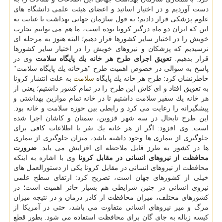
دست آوردیم و در اختیار اساتید و اعضای هیئت علمی دانشگاه های
علوم پزشكی قرار دادیم؛ به قول سازمان جهانی بهداشت با عنایت به
این كه ایران دو ماه درگیر كرونا بوده است، ما هم می توانیم تجارب
خویش را در اختیار سایر كشورها قرار دهیم؛ البته هنوز به مرحله ای
نرسیدیم كه پزشكان و نیروهای خویش را در اختیار سایر كشورها
قرار بدهیم.
تعویق اجرای طرح هر خانه یك پایگاه سلامت
وی در
پاسخ به سوالی در خصوص اهمیت طرح "هرخانه یك پایگاه سلامت"
خاطرنشان كرد: طرح هر خانه یك پایگاه
سلامت
به علت انتشار كرونا
به تعویق افتاد و ای كاش این طرح را در تمام كشور داشتیم؛ یعنی از
هر خانه یك سفیر سلامت داشتیم تا در خانه تمام موازین بهداشتی و
پیشگیرانه را رعایت می كرد و رابطی بین حوزه سلامت و خانه بود.
این طرح تابحال در سه شهر قزوین، سمنان و كاشان اجرا شده
است. وی افزود: اگر از هر خانه یك نفر با اطلاعات كافی برای
جلوگیری از بیماری ها وجود داشته باشد، میزان جلوگیری از بیماری
ها در كشور به طرز قابل ملاحظه ای افزایش می یابد.
ضرورت
محافظت از نیروهای انسانی در مقابل كرونا
وی با اشاره به اینكه
محافظت از نیروهای انسانی در مقابل كرونا یكی از دستورالعمل های
خیلی از كشورهای جهان است، تصریح كرد: ارتقای سطح علمی
نیروی انسانی در چنین شرایطی هم بسیار حائز اهمیت است؛ در
كشورهای مختلف، میزان محافظت از كادر درمان و در نتیجه میزان
مرگ و میر نیروهای انسانی متفاوت می باشد، حتی در آمریكا از
كیسه زباله به جای گان برای محافظت استفاده می شود. بطور قطع