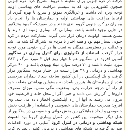
گرفته در كره جنوبی برای مقابله با كرونا، تشریح كرد: كره جنوبی
همچون كشورهایی بود كه به سیستم مراقبت های بهداشتی اولیه
توجه ویژه ای داشت و غربالگری بموقع و سریع با بهره گیری از
ارتباط مراقبت های بهداشتی اولیه و بیمارستان ها را انجام داد
بیماران در كره جنوبی گروه بندی شدند و در صورتیكه كمبود ونتیلاتور
در جایی وجود داشته باشد، بیمارانی كه بیماری زمینه ای دارند یا
مسن هستند، اولویت درمان قرار نمی گیرند. مشاركت مردم در كره
جنوبی بسیار مهم بود و همه اخبار با مردم به اشتراك گذاشته می شد
و عدالت در دسترسی همگان به تست ها در كره جنوبی مورد توجه
قرار گرفت.
استفاده از تكنولوژی برای كنترل بیماری در سنگاپور
آسایی افزود: در سنگاپور هم تا چهار روز قبل ۲ مورد مرگ و ۶۸۳
مورد مثبت داشتند و ۷۰ درصد موارد مبتلا بهبودی یافتند و ۹۰۰ مركز
بهداشتی و درمانی و ۳۹ هزار تست در اختیار مردم سنگاپور قرار
گرفت و یك اپلیكیشن در این كشور ساخته شد تا بیماران مرخصی
شده از بیمارستان ها، هرروز بامداد به مسئولین بهداشتی منطقه خود
از راه آن درجه حرارت بدن، وضعیت تنگی نفس، میزان مصرف
داروها را گزارش می دادند و حتی اگر از محل خانه و قرنطینه خود
بیرون می رفتند به آنها از راه اپلیكیشن اخطار داده می شد. وی
افزود: مدیریت بیمارستان های خصوصی و استفاده از ظرفیت بخش
خصوصی و ایجاد هماهنگی بین بخش دولتی و خصوصی در سنگاپور از
علل دیگر موفقیت این كشور در كنترل بیماری كرونا بود.
اهمیت
شبكه بهداشتی و درمانی در كنترل كرونا
آسایی در مورد اقدامات
صورت گرفته در شبكه های بهداشتی و درمانی كشور، تصریح كرد: