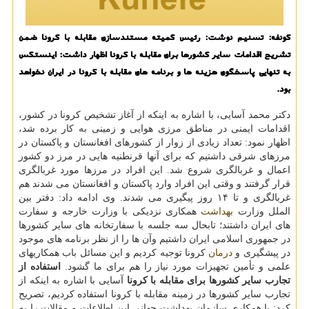
كونفه: تسنیم نوشت: رئیس كمیته مستندسازی مقابله با كرونا ضمن
تشریح اقدامات سایر كشورها برای مقابله با كرونا اظهار داشت: اینستكس
به تنهایی پاسخگوی هزینه ها و برنامه های مقابله با كرونا در ایران نخواهد
بود.
دكتر محمد آسایی، با اشاره به اینكه از آغاز تشخیص كرونا در كشور،
اقدامات ایمنی در مناطق مرزی هوایی و زمینی به كار برده شد،
اظهار نمود: تعداد زیادی از زوار از كشورهای افغانستان و پاكستان در
مرزهای شرقی داشتیم كه برای آنها قرنطنیه هایی در مرز دو كشور
اعمال و غربالگری شروع شد. این افراد در مرزها مورد غربالگری
قرار گرفتند و وقتی این افراد وارد پاكستان و افغانستان می شدند هم
غربالگری و تا ۱۴ روز پیگیری می شدند. وی ادامه داد: دفتر بین
الملل وزارت
بهداشت
همكاری نزدیكی با وزارت خارجه و سفارت
های ایران داشتند؛ تابحال سه جلسه با سفارتخانه های سایر كشورها
در جمهوری اسلامی ایران داشتیم وآن ها را از نظر برنامه های موجود
در پیشگیری و
درمان
كرونا توجیه كردیم و این مسائل باب همكاریهای
علمی و تأمین تجهیزات مورد نیاز را هم برای ما گشود.
استفاده از
تجارب سایر كشورها برای مقابله با كرونا
آسایی با اشاره به اینكه از
تجارب سایر كشورها در زمینه مقابله با كرونا استفاده كردیم، تصریح
كرد: با همكاری سازمان بهداشت جهانی این اطلاعات و مقالات را به