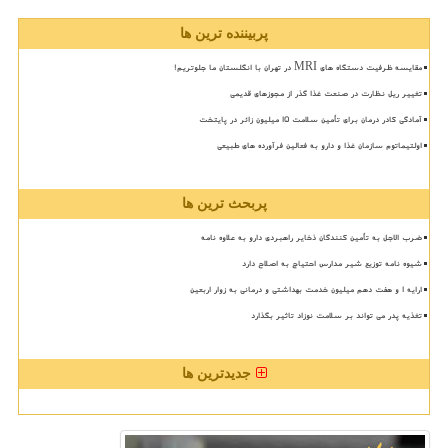
پربیننده ترین ها
مقایسه ظرفیت دستگاه های MRI در تهران با انگلستان ما جلوتریم!
تغییر ریل نظارت در صنعت غذا گذر از مجوزهای قدیمی
آمادگی کادر درمان برای تأمین سلامت 15 میلیون زائر در پایتخت
اولتیماتوم سازمان غذا و دارو به فعالین فرآورده های طبیعی
پربحث ترین ها
ضرب الاجل به تأمین کنندگان ذخایر راهبردی دارو به علاوه نامه
شیوه نامه توزیع شیر مدارس احتیاج به اصلاح دارد
ارایه ۱ و هفت دهم میلیون خدمت بهداشتی و درمانی به زوار اربعین
تغذیه پدر می تواند بر سلامت نوزاد تاثیر بگذارد
جدیدترین ها