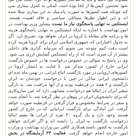
شود نخستین كیس ها از كجا بوده است كمكی به كنترل بیماری نمی
كند چونكه همه كشورها به صورت پاندمیك به این بیماری مبتلا شده
اند و این اظهار نظرها مسائلی سیاسی و فاقد اهمیت هستند.
اینستكس به تنهایی پاسخگوی نیاز ما نیست
مشاور وزیر بهداشت در
امور بهداشت با اشاره به اینكه اینستكس به تنهایی پاسخگوی هزینه
ها و برنامه های مقابله با كرونا در ایران نخواهد بود، تصریح كرد: اگر
به جدول اعتباراتی كه جمهوری اسلامی ایران برای كرونا هزینه كرده
است دقت كنیم متوجه می شویم كه سرمایه گذاری های داخلی
بیشتر از آن چیزی است كه از راه اینستكس گشایش ارزی می شود.
وی در پاسخ به سوالی در خصوص درخواست ها در خصوص بازگشت
ایرانی خارج از كشور، متذكر شد: با عنایت به انتشار كرونا در
كشورهای اروپایی در مورد بازگشت اتباع ایرانی، در بهمن ماه عده ای
دانشجوی ایرانی ساكن در چین با درخواست خودشان به ایران
بازگشتند و ۲ هفته در قرنطینه بودند و از آنها مراقبت شد. به تازگی
سفیر ایران در ایتالیا هم درخواست مشابهی دارد كه عین سازوكاری
كه برای دانشجویان ایران در ووهان در نظر گرفته شد، با انجام تست
و سفر در شرایط مخصوص و قرار گرفتن در قرنطینه صورت خواهد
گرفت. این آمادگی برای بازگشت ایرانیانی كه در خارج از كشور
هستند وجود دارد و یك گروه ۳۰ نفره از ایرانی ها مقیم ایتالیا
درخواست بازگشت به ایران را داشته اند و اگر افرادی خواهان
بازگشت به كشور باشند همكاری كافی بین وزارت بهداشت و وزارت
امور خارجه انجام خواهد گرفت.
فعالیت ۳۳ آزمایشگاه در بخش