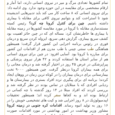
تمام كشورها تعدادی مرگ و میر در نیروی انسانی دارند، اما آمار و
ارقام مشخصی برای مقایسه در این حوزه وجود ندارد. وی ادامه داد:
برای نیروی انسانی كه ۸ ساعت كار می كند باید تدبیرهایی اندیشیده
شود تا استراحت كند و بتوانیم نیروی كافی برای مقابله با بیماری
داشته باشیم.
چین برای كنترل كرونا چه كرد؟
رئیس كمیته
مستندسازی مقابله با كرونا در مورد مقایسه كشورها در زمینه مقابله
با بیماری ها خاطرنشان كرد: مساله ای كه در چین حائز اهمیت بود
كشف سریع بیماری، گزارش دهی سریع، ایزوله كردن سریع و درمان
فوری در رئوس برنامه اجرایی این كشور قرار گرفت؛ همینطور
هماهنگی
طب
سنتی چینی با طب مدرن هم از اقدامات این كشور
برای مبارزه با كرونا بود. آسایی افزود: در چین برای نیروی انسانی
هم از سایر استان ها استفاده كردند و ۴۲ هزار نیروی پزشكی و
پیراپزشكی در عرض ۴۵ روز در اختیار گرفته شد و درمان مجانی را
برای همه بیماران كرونا درنظر گرفت. چین همینطور ۹۰۰۰ تخت
بیمارستانی برای درمان بیماران را در كوتاه ترین زمان در ووهان ایجاد
كردند؛ برنامه ای برای پیگیری تردد افراد بستری در بیمارستان ها و
ردیابی افرادی كه با مبتلایان در تماس بودند در نظر گرفته شد و
بررسی كردند كه افراد مبتلا در ۱۴ روز گذشته با چه كسانی در
ارتباط بوده اند و به كجاها
سفر
كرده اند؛ همینطور تحقیقات
اپیدمیولوژیك در ۸ روز اجرایی شد و كیت های تشخیصی خویش را در
۱۶ روز به تولید انبوه رساند.
اقدامات كره جنوبی در زمینه كرونا
مشاور وزیر بهداشت در امور بهداشتی در مورد اقدامات صورت