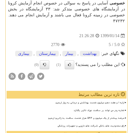
خصوصی
آسایی در پاسخ به سوالی در خصوص انجام آزمایش كرونا
در آزمایشگاه های خصوصی متذكر شد: ۳۳ آزمایشگاه در بخش
خصوصی در زمینه كرونا فعال می باشند و آزمایش انجام می دهند.
۴۷۲۳۲
1399/01/14
21:26:28
2770
/ 5
5.0
تگهای خبر:
بهداشت
,
بیمار
,
بیمارستان
,
بیماری
این مطلب را می پسندید؟
(0)
(1)
تازه ترین مطالب مرتبط
ارایه ۱ و هفت دهم میلیون خدمت بهداشتی و درمانی به زوار اربعین
تغذیه پدر می تواند بر سلامت نوزاد تاثیر بگذارد
عرضه بیشتر از یک میلیون و ۵۴۴ هزار خدمت سلامت به زائرین اربعین
رفع محدودیت های بانکی شرکت های دارویی و تجهیزات پزشکی