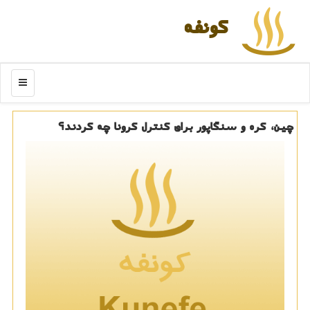
كونفه
منو
چین، كره و سنگاپور برای كنترل كرونا چه كردند؟