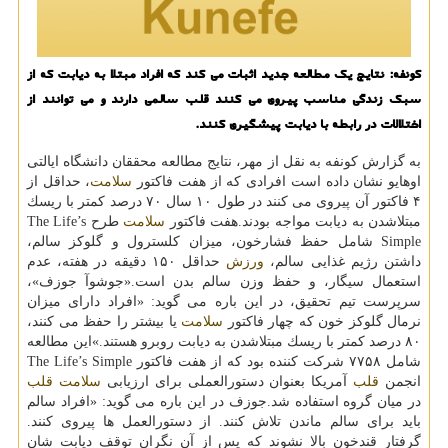
كونفه: نتایج یك مطالعه جدید اثبات می كند كه افراد مبتلا به دیابت كه از
سبك زندگی مناسب پیروی می كنند قلب سالمی دارند و می توانند از
اختلالات در رابطه با دیابت پیشگیری كنند.
به گزارش كونفه به نقل از مهر، نتایج مطالعه محققان دانشگاه ایالتی
اوهایو نشان داده است افرادی كه از هفت فاكتور
سلامت
، حداقل از
۴ فاكتور آن پیروی می كنند در طول ۱۰ سال ۷۰ درصد كمتر با ریسك
مبتلاشدن به دیابت مواجه بودند.هفت فاكتور
سلامت
طرح The Life’s
Simple شامل حفظ فشارخون، میزان كلسترول و گلوكز سالم،
داشتن رژیم غذایی سالم،
ورزش
حداقل ۱۵۰ دقیقه در هفته، عدم
استعمال سیگار، و حفظ وزن سالم بدن است.«جوشوآ جوزف»،
سرپرست تیم تحقیق، در این باره می گوید: «افراد دارای میزان
نرمال گلوكز خون كه چهار فاكتور
سلامت
یا بیشتر را حفظ می كنند،
۸۰ درصد كمتر با ریسك مبتلاشدن به دیابت روبرو هستند.»این مطالعه
شامل ۷۷۵۸ شركت كننده بود كه از هفت فاكتور The Life’s Simple
انجمن
قلب
آمریكا بعنوان دستورالعملی برای ارزیابی
سلامت
قلب
در میان گروه استفاده شد.جوزف در این باره می گوید: «افراد سالم
باید برای سالم ماندن تلاش كنند. از دستورالعمل ها پیروی كنند.
گرفتار قندخون بالا نشوند كه پس از آن نگران توقف دیابت شان