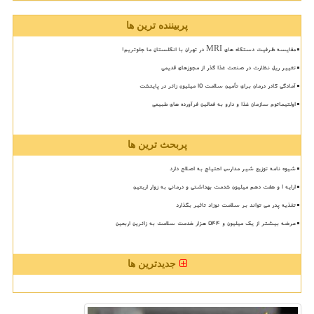
پربیننده ترین ها
مقایسه ظرفیت دستگاه های MRI در تهران با انگلستان ما جلوتریم!
تغییر ریل نظارت در صنعت غذا گذر از مجوزهای قدیمی
آمادگی کادر درمان برای تأمین سلامت 15 میلیون زائر در پایتخت
اولتیماتوم سازمان غذا و دارو به فعالین فرآورده های طبیعی
پربحث ترین ها
شیوه نامه توزیع شیر مدارس احتیاج به اصلاح دارد
ارایه ۱ و هفت دهم میلیون خدمت بهداشتی و درمانی به زوار اربعین
تغذیه پدر می تواند بر سلامت نوزاد تاثیر بگذارد
عرضه بیشتر از یک میلیون و ۵۴۴ هزار خدمت سلامت به زائرین اربعین
جدیدترین ها