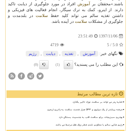
باشند.»محققان بر
آموزش
افراد در مورد جلوگیری از دیابت تاكید
دارند. از اینرو، كمك به ترك سیگار، انجام فعالیت های فیزیكی و
داشتن تغذیه سالم می تواند كلید حفظ
سلامت
در بلندمدت و
جلوگیری از مشكلات
سلامت
در آینده باشد.
1397/11/06
23:51:49
4719
/ 5
5.0
تگهای خبر:
آموزش
,
تغذیه
,
دیابت
,
رژیم
این مطلب را می پسندید؟
(0)
(1)
تازه ترین مطالب مرتبط
تغذیه پدر می تواند بر سلامت نوزاد تاثیر بگذارد
عرضه بیشتر از یک میلیون و ۵۴۴ هزار خدمت سلامت به زائرین اربعین
بهترین سبزیجات برای سلامت قلب به جنسیت بستگی دارد
رژیم غذایی سالم با معکوس شدن خطر زوال عقل مرتبط می باشد