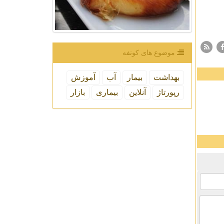
موضوع های كونفه
بهداشت
بیمار
آب
آموزش
رپورتاژ
آنلاین
بیماری
بازار