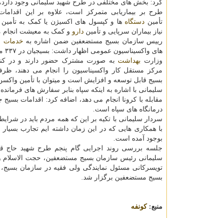
کرد: بخش های مختلفی در طرح شهید سلیمانی وجود دارد،
طرح بر بیماریابی متمرکز است، علاوه بر این اقدامات
تأمین
دستگاه
ها و کپسول های اکسیژن یا کمک به تأمین 
نیاز بیماران سرپایی و تأمین
دارو
و کمک به معیشت انجام 
رییس سازمان بسیج مستضعفین ضمن اشاره به
خدمات
ب
های واک
وزارت
بهداشت
مرکز مستقل کار واکسیناسیون را انجام می دهند، ظرف
بسیج قابل توسعه و افزایش است و میتوان با تأمین واکس
سلیمانی با اشاره به اینکه سپاه بنابر سفارش های فرمان
مقابله با کرونا انجام می دهد، اضافه کرد: اقدامات بسیج 
درمانگاه های سپاه است.
سردار سلیمانی با تکیه بر این که همه مردم باید در شرای
با همکاری هایی که در این زمان داشته ایم تجارب بسی
بوجود آمده است.
جلسه بررسی روند اجرایی گام پنجم طرح شهید حاج ق
سلیمانی رئیس سازمان بسیج مستضعفین، حجت الاسلام وال
تویسرکانی مسئول نمایندگی ولی فقیه در سازمان بسیج، 
بسیج مستضعفین برگزار شد.
منبع:
كونفه