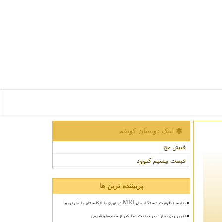
لینک دوستان كونفه
فیش حج
قیمت بیسیم کنوود
پربیننده ترین ها
مقایسه ظرفیت دستگاه های MRI در تهران با انگلستان ما جلوتریم!
تغییر ریل نظارت در صنعت غذا گذر از مجوزهای قدیمی