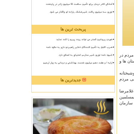
آمادگی کادر درمان برای تأمین سلامت 15 میلیون زائر در پایتخت
توزیع سه میلیون پاکت شیرخشک یارانه ای واگذار می شود
پربحث ترین ها
خوردن پروتئین کمتر می تواند روند پیری را کند نماید
ضرب الاجل به تأمین کنندگان ذخایر راهبردی دارو به علاوه نامه
شیوه نامه توزیع شیر مدارس احتیاج به اصلاح دارد
مردم در
ان ها و
ارایه ۱ و هفت دهم میلیون خدمت بهداشتی و درمانی به زوار اربعین
شبختانه
می مردم
جدیدترین ها
لامرضا
لمسلمین
سازمان