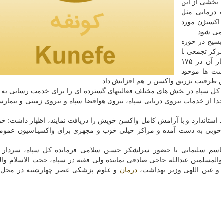
 بخشی از این
 درمانی مثل
اکسیژن مورد
می شود.
سیج در حوزه
سیناسیون عمومی اظهار داشت: بسیجیان در ۳۳۷ مرکز تجمعی با
به صورت مشترک حضور دارند و در کنار آن در ۱۷۵
یت ها موجود
ن ظرفیت تزریق واکسن را هم افزایش داد.
ده کل سپاه در بخش های مختلف فعالیتهای گسترده ای را برای خدمت رسانی به 
جدا از خدمات نیروی دریایی سپاه، نیروی هوافضا سپاه و نیروی زمینی و بیمارست
ط استاندارد و با آرامش کامل واکسن خویش را دریافت نمایند، اظهار داشت: خو
ار خوبی به دست آمده و مراکز خیلی خوب و مجهزی برای واکسیناسیون عمو
اسم سلیمانی با حضور سرلشکر حسین سلامی فرمانده کل سپاه، سردار غ
مسلمین عبدالله حاجی صادقی نماینده ولی فقیه در سپاه، حجت الاسلام وا
و عین اللهی وزیر بهداشت،
درمان
و علوم پزشکی عصر چهارشنبه در محل 