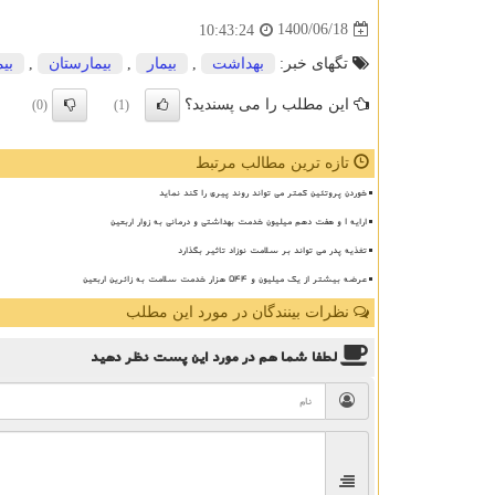
1400/06/18
10:43:24
تگهای خبر:
بهداشت
,
بیمار
,
بیمارستان
,
بی
این مطلب را می پسندید؟
(0)
(1)
تازه ترین مطالب مرتبط
خوردن پروتئین کمتر می تواند روند پیری را کند نماید
ارایه ۱ و هفت دهم میلیون خدمت بهداشتی و درمانی به زوار اربعین
تغذیه پدر می تواند بر سلامت نوزاد تاثیر بگذارد
عرضه بیشتر از یک میلیون و ۵۴۴ هزار خدمت سلامت به زائرین اربعین
نظرات بینندگان در مورد این مطلب
لطفا شما هم
در مورد این پست
نظر دهید