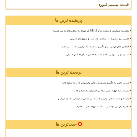
قیمت بیسیم کنوود
پربیننده ترین ها
مقایسه ظرفیت دستگاه های MRI در تهران با انگلستان ما جلوتریم!
تغییر ریل نظارت در صنعت غذا گذر از مجوزهای قدیمی
آمادگی کادر درمان برای تأمین سلامت 15 میلیون زائر در پایتخت
اولتیماتوم سازمان غذا و دارو به فعالین فرآورده های طبیعی
پربحث ترین ها
ضرب الاجل به تأمین کنندگان ذخایر راهبردی دارو به علاوه نامه
شیوه نامه توزیع شیر مدارس احتیاج به اصلاح دارد
ارایه ۱ و هفت دهم میلیون خدمت بهداشتی و درمانی به زوار اربعین
تغذیه پدر می تواند بر سلامت نوزاد تاثیر بگذارد
جدیدترین ها