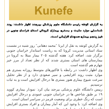
به گزارش کونفه رئیس دانشگاه علوم پزشکی بیرجند اظهار داشت: روند
شناسایی موارد مثبت و بستری بیماران کرونائی استان خراسان جنوبی در
خیز پنجم بیماری همچنان افزایشی است.
به گزارش کونفه به نقل از ایرنا "محمد دهقانی" روز شنبه در نشست
ستاد استانی مدیریت کرونا که به ریاست استاندار خراسان جنوبی
برگزار شد، اضافه کرد: هفته گذشته ۲۰۵ بیمار مبتلا به کرونا در
بیمارستان های استان بستری شدند که از نظر تعداد از مرز خیز
چهارم هم گذشته است.
وی اظهار داشت: در رابطه با فاکتورهای متوسط روزانه بستری هم
موارد مثبت روند افزایشی و سیر صعودی دارد و از نظر تحلیل
سرعت شیوع بیماری هنوز بستری ها درحال افزایش است و به ثبات
نرسیدیم.
رییس دانشگاه علوم پزشکی بیرجند بیان کرد: نمودار بیماری کووید
۱۹ بر طبق شاخص ها در خراسان جنوبی عمودی و درحال افزایش
است که زنگ خطری برای وضعیت قرمز در سراسر استان است.
وی اضافه کرد: با وجود این که آمار بیماران و افراد بستری افزایش
داشته است اما در شمار فوتی ها سیر نزولی را داریم.