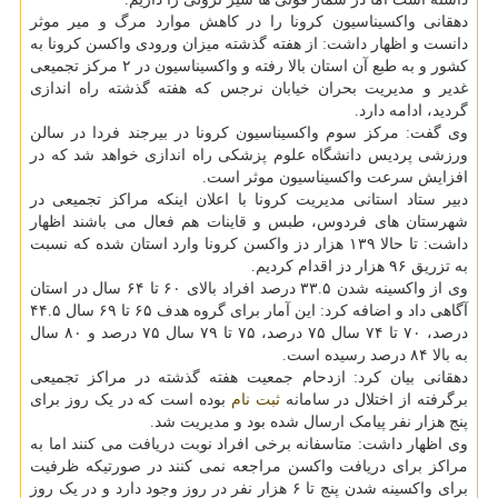
دهقانی واکسیناسیون کرونا را در کاهش موارد مرگ و میر موثر
دانست و اظهار داشت: از هفته گذشته میزان ورودی واکسن کرونا به
کشور و به طبع آن استان بالا رفته و واکسیناسیون در ۲ مرکز تجمیعی
غدیر و مدیریت بحران خیابان نرجس که هفته گذشته راه اندازی
گردید، ادامه دارد.
وی گفت: مرکز سوم واکسیناسیون کرونا در بیرجند فردا در سالن
ورزشی پردیس دانشگاه علوم پزشکی راه اندازی خواهد شد که در
افزایش سرعت واکسیناسیون موثر است.
دبیر ستاد استانی مدیریت کرونا با اعلان اینکه مراکز تجمیعی در
شهرستان های فردوس، طبس و قاینات هم فعال می باشند اظهار
داشت: تا حالا ۱۳۹ هزار دز واکسن کرونا وارد استان شده که نسبت
به تزریق ۹۶ هزار دز اقدام کردیم.
وی از واکسینه شدن ۳۳.۵ درصد افراد بالای ۶۰ تا ۶۴ سال در استان
آگاهی داد و اضافه کرد: این آمار برای گروه هدف ۶۵ تا ۶۹ سال ۴۴.۵
درصد، ۷۰ تا ۷۴ سال ۷۵ درصد، ۷۵ تا ۷۹ سال ۷۵ درصد و ۸۰ سال
به بالا ۸۴ درصد رسیده است.
دهقانی بیان کرد: ازدحام جمعیت هفته گذشته در مراکز تجمیعی
برگرفته از اختلال در سامانه
ثبت نام
بوده است که در یک روز برای
پنج هزار نفر پیامک ارسال شده بود و مدیریت شد.
وی اظهار داشت: متاسفانه برخی افراد نوبت دریافت می کنند اما به
مراکز برای دریافت واکسن مراجعه نمی کنند در صورتیکه ظرفیت
برای واکسینه شدن پنج تا ۶ هزار نفر در روز وجود دارد و در یک روز