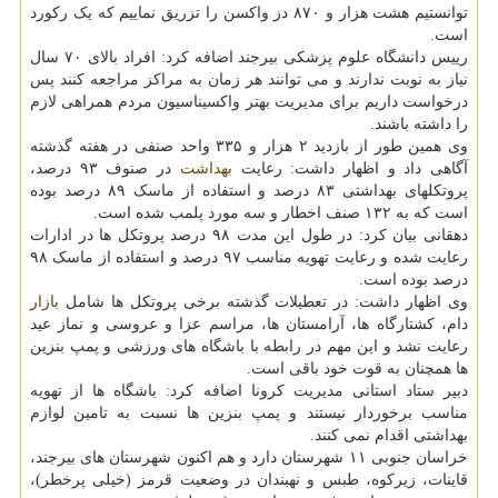
توانستیم هشت هزار و ۸۷۰ دز واکسن را تزریق نماییم که یک رکورد
است.
رییس دانشگاه علوم پزشکی بیرجند اضافه کرد: افراد بالای ۷۰ سال
نیاز به نوبت ندارند و می توانند هر زمان به مراکز مراجعه کنند پس
درخواست داریم برای مدیریت بهتر واکسیناسیون مردم همراهی لازم
را داشته باشند.
وی همین طور از بازدید ۲ هزار و ۳۳۵ واحد صنفی در هفته گذشته
آگاهی داد و اظهار داشت: رعایت
بهداشت
در صنوف ۹۳ درصد،
پروتکلهای بهداشتی ۸۳ درصد و استفاده از ماسک ۸۹ درصد بوده
است که به ۱۳۲ صنف اخطار و سه مورد پلمب شده است.
دهقانی بیان کرد: در طول این مدت ۹۸ درصد پروتکل ها در ادارات
رعایت شده و رعایت تهویه مناسب ۹۷ درصد و استفاده از ماسک ۹۸
درصد بوده است.
وی اظهار داشت: در تعطیلات گذشته برخی پروتکل ها شامل
بازار
دام، کشتارگاه ها، آرامستان ها، مراسم عزا و عروسی و نماز عید
رعایت نشد و این مهم در رابطه با باشگاه های ورزشی و پمپ بنزین
ها همچنان به قوت خود باقی است.
دبیر ستاد استانی مدیریت کرونا اضافه کرد: باشگاه ها از تهویه
مناسب برخوردار نیستند و پمپ بنزین ها نسبت به تامین لوازم
بهداشتی اقدام نمی کنند.
خراسان جنوبی ۱۱ شهرستان دارد و هم اکنون شهرستان های بیرجند،
قاینات، زیرکوه، طبس و نهبندان در وضعیت قرمز (خیلی پرخطر)،