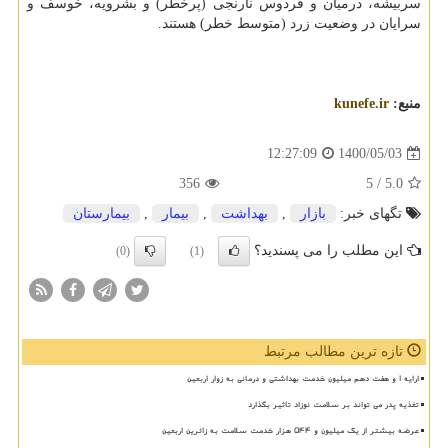
سربیشه، درمیان و فردوس نارنجی (پرخطر) و بشرویه، خوسف و
سرایان در وضعیت زرد (متوسط خطر) هستند.
منبع:
kunefe.ir
1400/05/03
12:27:09
356
/ 5
5.0
تگهای خبر:
بازار
,
بهداشت
,
بیمار
,
بیمارستان
این مطلب را می پسندید؟
(0)
(1)
تازه ترین مطالب مرتبط
ارایه ۱ و هفت دهم میلیون خدمت بهداشتی و درمانی به زوار اربعین
تغذیه پدر می تواند بر سلامت نوزاد تاثیر بگذارد
عرضه بیشتر از یک میلیون و ۵۴۴ هزار خدمت سلامت به زائرین اربعین