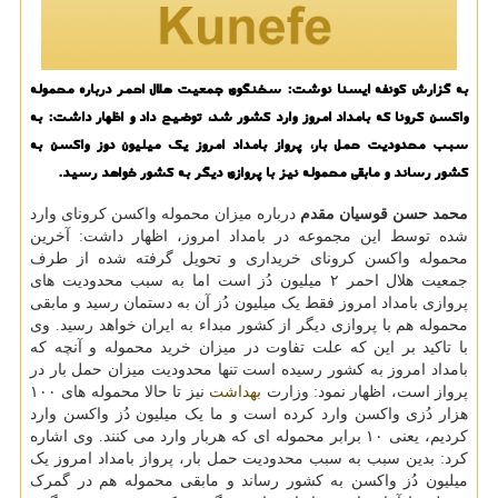
به گزارش کونفه ایسنا نوشت: سخنگوی جمعیت هلال احمر درباره محموله
واکسن کرونا که بامداد امروز وارد کشور شد، توضیح داد و اظهار داشت: به
سبب محدودیت حمل بار، پرواز بامداد امروز یک میلیون دوز واکسن به
کشور رساند و مابقی محموله نیز با پروازی دیگر به کشور خواهد رسید.
محمد حسن قوسیان مقدم
درباره میزان محموله واکسن کرونای وارد
شده توسط این مجموعه در بامداد امروز، اظهار داشت: آخرین
محموله واکسن کرونای خریداری و تحویل گرفته شده از طرف
جمعیت هلال احمر ۲ میلیون دُز است اما به سبب محدودیت های
پروازی بامداد امروز فقط یک میلیون دُز آن به دستمان رسید و مابقی
محموله هم با پروازی دیگر از کشور مبداء به ایران خواهد رسید. وی
با تاکید بر این که علت تفاوت در میزان خرید محموله و آنچه که
بامداد امروز به کشور رسیده است تنها محدودیت میزان حمل بار در
پرواز است، اظهار نمود: وزارت
بهداشت
نیز تا حالا محموله های ۱۰۰
هزار دُزی واکسن وارد کرده است و ما یک میلیون دُز واکسن وارد
کردیم، یعنی ۱۰ برابر محموله ای که هربار وارد می کنند. وی اشاره
کرد: بدین سبب به سبب محدودیت حمل بار، پرواز بامداد امروز یک
میلیون دُز واکسن به کشور رساند و مابقی محموله هم در گمرک