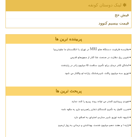
لینک دوستان كونفه
فیش حج
قیمت بیسیم کنوود
پربیننده ترین ها
مقایسه ظرفیت دستگاه های MRI در تهران با انگلستان ما جلوتریم!
تغییر ریل نظارت در صنعت غذا گذر از مجوزهای قدیمی
آمادگی کادر درمان برای تأمین سلامت 15 میلیون زائر در پایتخت
توزیع سه میلیون پاکت شیرخشک یارانه ای واگذار می شود
پربحث ترین ها
خوردن پروتئین کمتر می تواند روند پیری را کند نماید
ضرب الاجل به تأمین کنندگان ذخایر راهبردی دارو به علاوه نامه
شیوه نامه توزیع شیر مدارس احتیاج به اصلاح دارد
ارایه ۱ و هفت دهم میلیون خدمت بهداشتی و درمانی به زوار اربعین