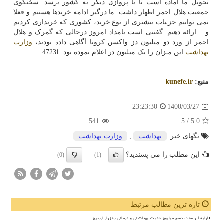
تحویل ما آماده است تا با پروازی دیگر به کشور برسد. سخنگوی
جمعیت هلال احمر اظهار داشت: ما درگیر ادامه خریدها هستیم و فعلا
نمی توانیم جزییات بیشتری از نوع خرید، کشوری که خریداری کردیم
و... ارائه دهیم. گفتنی است بامداد امروز درحالی که گمرک و هلال
احمر از ورد دو میلیون دز واکسن کرونا آگاهی داده بودند،
وزارت
بهداشت
این میزان را یک میلیون در اعلام نموده بود. 47231
منبع:
kunefe.ir
1400/03/27
23:23:30
541
/ 5
5.0
تگهای خبر:
بهداشت
,
وزارت بهداشت
این مطلب را می پسندید؟
(0)
(1)
تازه ترین مطالب مرتبط
ارایه ۱ و هفت دهم میلیون خدمت بهداشتی و درمانی به زوار اربعین