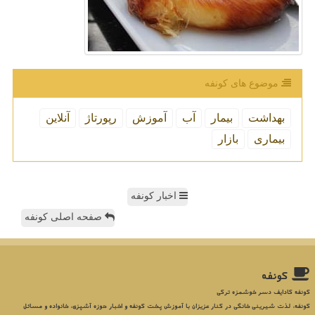
موضوع های كونفه
بهداشت
بیمار
آب
آموزش
رپورتاژ
آنلاین
بیماری
بازار
اخبار کونفه
صفحه اصلی کونفه
كونفه
کونفه کادایف دسر خوشمزه ترکی
کونفه، لذت شیرینی خانگی در کنار عزیزان با آموزش پخت کونفه و اخبار حوزه آشپزی، خانواده و مسائل