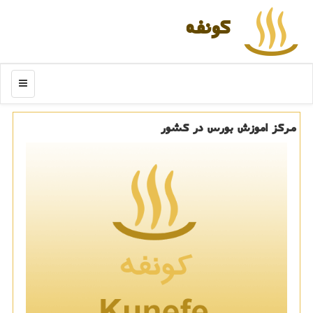
كونفه
منو
مركز اموزش بورس در كشور