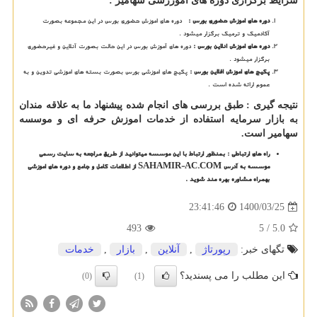
شرایط برگزاری دوره های آمورزشی سهامیر :
دوره های اموزش حضوری بورس :
دوره های اموزش حضوری بورس در این مجموعه بصورت
آکادمیک و ترمیک برگزار میشود .
دوره های اموزش انلاین بورس :
دوره های آموزش بورس در این حالت بصورت آنلاین و غیرحضوری
برگزار میشود .
پکیج های اموزش افلاین بورس :
پکیج های اموزشی بورس بصورت بسته های اموزشی تدوین و به
عموم ارائه شده است .
نتیجه گیری : طبق بررسی های انجام شده پیشنهاد ما به علاقه مندان
به بازار سرمایه استفاده از خدمات اموزش حرفه ای و موسسه
سهامیر است.
راه های ارتباطی : بمنظور ارتباط با این موسسه میتوانید از طریق مراجعه به سایت رسمی
موسسه به آدرس
SAHAMIR-AC.COM
از اطلاعات کامل و جامع و دوره های اموزشی
بهمراه مشاوره بهره مند شوید .
1400/03/25
23:41:46
493
/ 5
5.0
تگهای خبر:
رپورتاژ
,
آنلاین
,
بازار
,
خدمات
این مطلب را می پسندید؟
(0)
(1)