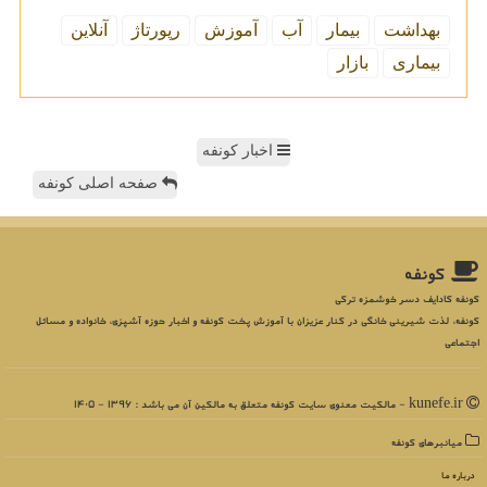
بهداشت
بیمار
آب
آموزش
رپورتاژ
آنلاین
بیماری
بازار
اخبار کونفه
صفحه اصلی کونفه
كونفه
کونفه کادایف دسر خوشمزه ترکی
کونفه، لذت شیرینی خانگی در کنار عزیزان با آموزش پخت کونفه و اخبار حوزه آشپزی، خانواده و مسائل
اجتماعی
kunefe.ir - مالکیت معنوی سایت كونفه متعلق به مالکین آن می باشد : 1396 - 1405
میانبرهای كونفه
درباره ما