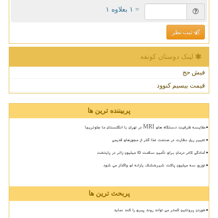
= ۱ بعلاوه ۱
ثبت نظر
لینک دوستان كونفه
فیش حج
قیمت بیسیم کنوود
پربیننده ترین ها
مقایسه ظرفیت دستگاه های MRI در تهران با انگلستان ما جلوتریم!
تغییر ریل نظارت در صنعت غذا گذر از مجوزهای قدیمی
آمادگی کادر درمان برای تأمین سلامت 15 میلیون زائر در پایتخت
توزیع سه میلیون پاکت شیرخشک یارانه ای واگذار می شود
پربحث ترین ها
خوردن پروتئین کمتر می تواند روند پیری را کند نماید