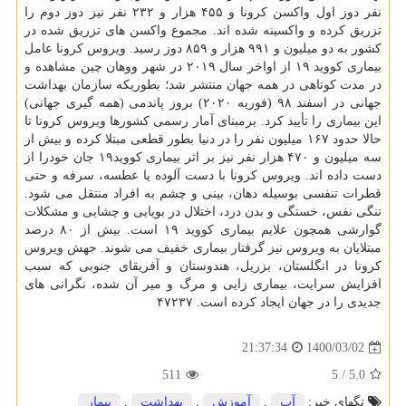
نفر دوز اول واکسن کرونا و ۴۵۵ هزار و ۲۳۲ نفر نیز دوز دوم را
تزریق کرده و واکسینه شده اند. مجموع واکسن های تزریق شده در
کشور به دو میلیون و ۹۹۱ هزار و ۸۵۹ دوز رسید. ویروس کرونا عامل
بیماری کووید ۱۹ از اواخر سال ۲۰۱۹ در شهر ووهان چین مشاهده و
در مدت کوتاهی در همه جهان منتشر شد؛ بطوریکه سازمان بهداشت
جهانی در اسفند ۹۸ (فوریه ۲۰۲۰) بروز پاندمی (همه گیری جهانی)
این بیماری را تأیید کرد. برمبنای آمار رسمی کشورها ویروس کرونا تا
حالا حدود ۱۶۷ میلیون نفر را در دنیا بطور قطعی مبتلا کرده و بیش از
سه میلیون و ۴۷۰ هزار نفر نیز بر اثر بیماری کووید۱۹ جان خودرا از
دست داده اند. ویروس کرونا با دست آلوده یا عطسه، سرفه و حتی
قطرات تنفسی بوسیله دهان، بینی و چشم به افراد منتقل می شود.
تنگی نفس، خستگی و بدن درد، اختلال در بویایی و چشایی و مشکلات
گوارشی همچون علایم بیماری کووید ۱۹ است. بیش از ۸۰ درصد
مبتلایان به ویروس نیز گرفتار بیماری خفیف می شوند. جهش ویروس
کرونا در انگلستان، بزریل، هندوستان و آفریقای جنوبی که سبب
افزایش سرایت، بیماری زایی و مرگ و میر آن شده، نگرانی های
جدیدی را در جهان ایجاد کرده است. ۴۷۲۳۷
1400/03/02
21:37:34
511
/ 5
5.0
تگهای خبر:
آب
,
آموزش
,
بهداشت
,
بیمار