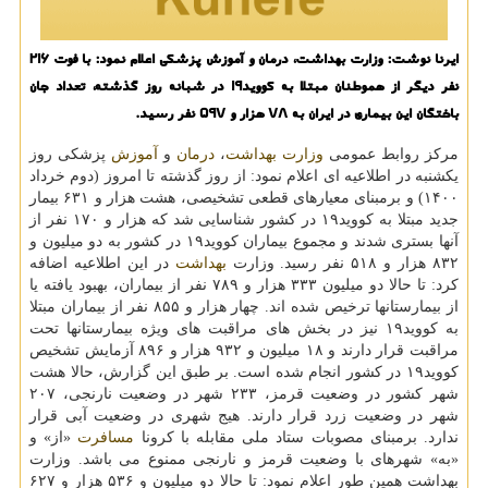
ایرنا نوشت: وزارت بهداشت، درمان و آموزش پزشکی اعلام نمود: با فوت 216
نفر دیگر از هموطنان مبتلا به کووید19 در شبانه روز گذشته، تعداد جان
باختگان این بیماری در ایران به 78 هزار و 597 نفر رسید.
مرکز روابط عمومی
وزارت بهداشت
،
درمان
و
آموزش
پزشکی روز
یکشنبه در اطلاعیه ای اعلام نمود: از روز گذشته تا امروز (دوم خرداد
۱۴۰۰) و برمبنای معیارهای قطعی تشخیصی، هشت هزار و ۶۳۱ بیمار
جدید مبتلا به کووید۱۹ در کشور شناسایی شد که هزار و ۱۷۰ نفر از
آنها بستری شدند و مجموع بیماران کووید۱۹ در کشور به دو میلیون و
۸۳۲ هزار و ۵۱۸ نفر رسید. وزارت
بهداشت
در این اطلاعیه اضافه
کرد: تا حالا دو میلیون ۳۳۳ هزار و ۷۸۹ نفر از بیماران، بهبود یافته یا
از بیمارستانها ترخیص شده اند. چهار هزار و ۸۵۵ نفر از بیماران مبتلا
به کووید۱۹ نیز در بخش های مراقبت های ویژه بیمارستانها تحت
مراقبت قرار دارند و ۱۸ میلیون و ۹۳۲ هزار و ۸۹۶ آزمایش تشخیص
کووید۱۹ در کشور انجام شده است. بر طبق این گزارش، حالا هشت
شهر کشور در وضعیت قرمز، ۲۳۳ شهر در وضعیت نارنجی، ۲۰۷
شهر در وضعیت زرد قرار دارند. هیج شهری در وضعیت آبی قرار
ندارد. برمبنای مصوبات ستاد ملی مقابله با کرونا
مسافرت
«از» و
«به» شهرهای با وضعیت قرمز و نارنجی ممنوع می باشد. وزارت
بهداشت همین طور اعلام نمود: تا حالا دو میلیون و ۵۳۶ هزار و ۶۲۷