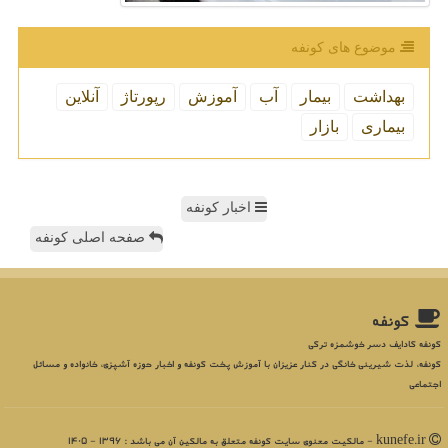
موضوع های كونفه
بهداشت
بیمار
آب
آموزش
رپورتاژ
آنلاین
بیماری
بازار
اخبار کونفه
صفحه اصلی کونفه
كونفه
کونفه کادایف دسر خوشمزه ترکی
کونفه، لذت شیرینی خانگی در کنار عزیزان با آموزش پخت کونفه و اخبار حوزه آشپزی، خانواده و مسائل
اجتماعی
kunefe.ir - مالکیت معنوی سایت كونفه متعلق به مالکین آن می باشد : 1396 - 1405