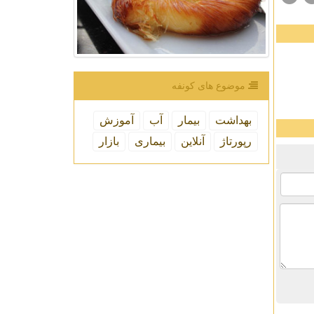
موضوع های كونفه
بهداشت
بیمار
آب
آموزش
رپورتاژ
آنلاین
بیماری
بازار