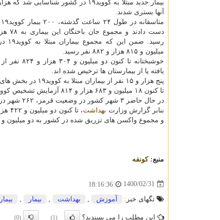
آنها بستری شدند.
مت
رسید. ضمن ا
میلیون و ۸۱۵ هزار و ۸۸۲ نفر رسید.
خوشبختانه تا کنون دو میل
یافته یا از بیمارستان ها ترخیص شده اند.
پنج هزار و ۱۵ نفر از بیماران مبتلا به کووید۱۹ در بخش های مراقبت های ویژه بیمارستانها تحت مراقبت قرار دارند.
تا کنون ۱۸ میلیون و ۶۸۳ هزار و ۸۱۴ آزمایش تشخیص کووید۱۹ در کشور انجام شده است.
در حال حاضر ۳ شهر کشور در وضعیت قرمز، ۲۶۲ شهر در وضعیت نارنجی، ۱۸۳ شهر در وضعیت زرد قرار دارند.
بنابر گزارش وزارت
بهداشت
و مجموع واکسن های تزریق شده در کشور به دو میلیون و ۸۶۷ هزار و ۹۶۶ دُز رسید.
منبع:
كونفه
1400/02/31
18:16:36
تگهای خبر:
آموزش
,
بهداشت
,
بیمار
,
بیمار
این مطلب را می پسندید؟
(0)
(1)