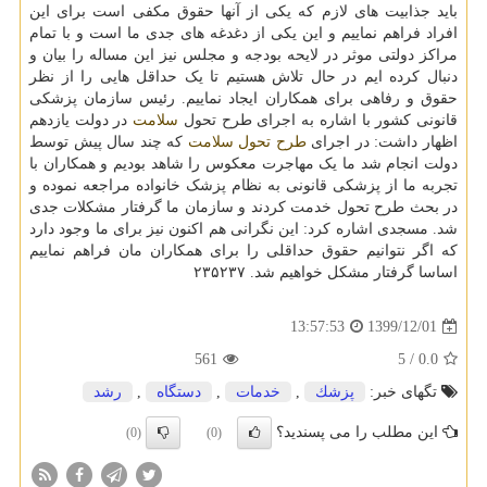
باید جذابیت های لازم که یکی از آنها حقوق مکفی است برای این
افراد فراهم نماییم و این یکی از دغدغه های جدی ما است و با تمام
مراکز دولتی موثر در لایحه بودجه و مجلس نیز این مساله را بیان و
دنبال کرده ایم در حال تلاش هستیم تا یک حداقل هایی را از نظر
حقوق و رفاهی برای همکاران ایجاد نماییم. رئیس سازمان پزشکی
قانونی کشور با اشاره به اجرای طرح تحول
سلامت
در دولت یازدهم
اظهار داشت: در اجرای
طرح تحول سلامت
که چند سال پیش توسط
دولت انجام شد ما یک مهاجرت معکوس را شاهد بودیم و همکاران با
تجربه ما از پزشکی قانونی به نظام پزشک خانواده مراجعه نموده و
در بحث طرح تحول خدمت کردند و سازمان ما گرفتار مشکلات جدی
شد. مسجدی اشاره کرد: این نگرانی هم اکنون نیز برای ما وجود دارد
که اگر نتوانیم حقوق حداقلی را برای همکاران مان فراهم نماییم
اساسا گرفتار مشکل خواهیم شد. ۲۳۵۲۳۷
1399/12/01
13:57:53
561
/ 5
0.0
تگهای خبر:
پزشك
,
خدمات
,
دستگاه
,
رشد
این مطلب را می پسندید؟
(0)
(0)