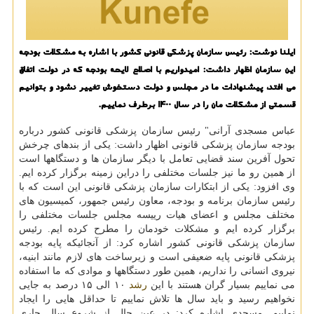
ایلنا نوشت: رئیس سازمان پزشکی قانونی کشور با اشاره به مشکلات بودجه
این سازمان اظهار داشت: امیدواریم با اصلاح لایحه بودجه که در دولت اتفاق
می افتد، پیشنهادات ما در مجلس و دولت دستخوش تغییر نشود و بتوانیم
قسمتی از مشکلات مان را در سال 1400 برطرف نماییم.
عباس مسجدی آرانی" رئیس سازمان پزشکی قانونی کشور درباره
بودجه سازمان پزشکی قانونی اظهار داشت: یکی از بندهای چرخش
تحول آفرین سند قضایی تعامل با دیگر سازمان ها و دستگاهها است
از همین رو ما نیز جلسات مختلفی را دراین زمینه برگزار کرده ایم.
وی افزود: یکی از ابتکارات سازمان پزشکی قانونی این است که با
رئیس سازمان برنامه و بودجه، معاون رئیس جمهور، کمیسیون های
مختلف مجلس و اعضای هیات رییسه مجلس جلسات مختلفی را
برگزار کرده ایم و مشکلات خودمان را مطرح کرده ایم. رئیس
سازمان پزشکی قانونی کشور اشاره کرد: از آنجائیکه پایه بودجه
پزشکی قانونی پایه ضعیفی است و زیرساخت های لازم مانند ابنیه،
نیروی انسانی را نداریم، همین طور دستگاهها و موادی که ما استفاده
می نماییم بسیار گران هستند با این
رشد
۱۰ الی ۱۵ درصد به جایی
نخواهیم رسید و باید سال ها تلاش نماییم تا حداقل هایی را ایجاد
نماییم. مسجدی اشاره کرد: در عین حال از شروع سال جاری