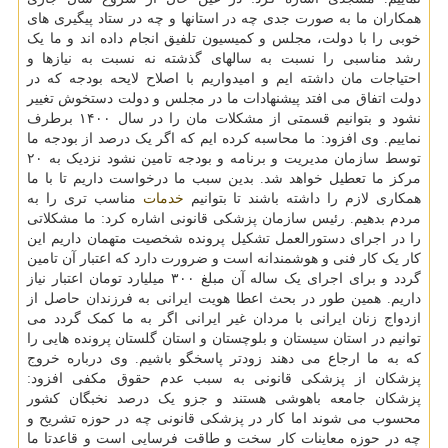
همکاران ما به صورت جدی چه در استانها و چه در ستاد پیگیری های
خوبی را با دولت، مجلس و کمیسیون تلفیق انجام داده اند و ما یک
رشد مناسبی را نسبت به سالهای گذشته نه نسبت به نیازها و
احتیاجات مان داشته ایم و امیدواریم با اصلاح لایحه بودجه که در
دولت اتفاق می افتد پیشنهادات ما در مجلس و دولت دستخوش تغییر
نشود و بتوانیم قسمتی از مشکلات مان را در سال ۱۴۰۰ برطرف
نماییم. وی افزود: ما محاسبه کرده ایم که اگر یک درصد از بودجه ما
توسط سازمان مدیریت و برنامه و بودجه تامین نشود نزدیک به ۲۰
مرکز ما تعطیل خواهد شد. بدین سبب ما درخواست داریم تا با ما
همکاری لازم را داشته باشند تا بتوانیم
خدمات
مناسب تری را به
مردم بدهیم. رئیس سازمان پزشکی قانونی اشاره کرد: ما مشکلاتی
را در اجرای دستورالعمل تشکیل پرونده شخصیت متهمان داریم این
کار یک کار فنی و هوشمندانه است و ضرورت دارد که اعتبار آن تامین
گردد و برای اجرای یک ساله آن مبلغ ۳۰۰ میلیارد تومان اعتبار نیاز
داریم. همین طور در بحث اعطا هویت ایرانی به فرزندان حاصل از
ازدواج زنان ایرانی با مردان غیر ایرانی اگر به ما کمک گردد می
توانیم در استان سیستان و بلوچستان و استان گلستان پرونده هایی را
که به ما ارجاع می دهند زودتر پاسخگو باشیم. وی درباره خروج
پزشکان از پزشکی قانونی به سبب عدم حقوق مکفی افزود:
پزشکان جامعه باهوشی هستند و جزو یک درصد نخبگان کشور
محسوب می شوند اما کار در پزشکی قانونی چه در حوزه تشریح و
چه در حوزه معاینات کار سخت و طاقت فرسایی است و قاعدتا ما