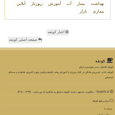
بهداشت
بیمار
آب
آموزش
رپورتاژ
آنلاین
بیماری
بازار
اخبار کونفه
صفحه اصلی کونفه
كونفه
کونفه کادایف دسر خوشمزه ترکی
کونفه، لذت شیرینی خانگی در کنار عزیزان با آموزش پخت کونفه و اخبار حوزه آشپزی، خانواده و مسائل
اجتماعی
kunefe.ir - مالکیت معنوی سایت كونفه متعلق به مالکین آن می باشد : 1396 - 1405
میانبرهای كونفه
درباره ما
رپورتاژ در كونفه