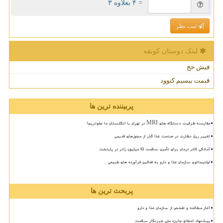
= ۴ بعلاوه ۳
ثبت نظر
لینک دوستان كونفه
فیش حج
قیمت بیسیم کنوود
پربیننده ترین ها
مقایسه ظرفیت دستگاه های MRI در تهران با انگلستان ما جلوتریم!
تغییر ریل نظارت در صنعت غذا گذر از مجوزهای قدیمی
آمادگی کادر درمان برای تأمین سلامت 15 میلیون زائر در پایتخت
اولتیماتوم سازمان غذا و دارو به فعالین فرآورده های طبیعی
پربحث ترین ها
آغاز مطالعه و تفحص از سازمان غذا و دارو
پیشنهاد اعطای جایزه ملی خبرنگار سلامت