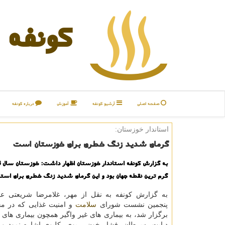
كونفه
صفحه اصلی
آرشیو كونفه
آموزش
درباره كونفه
استاندار خوزستان:
گرمای شدید زنگ خطری برای خوزستان است
به گزارش كونفه استاندار خوزستان اظهار داشت: خوزستان سال قب
گرم ترین نقطه جهان بود و این گرمای شدید زنگ خطری برای است
به گزارش کونفه به نقل از مهر، غلامرضا شریعتی ع
پنجمین نشست شورای
سلامت
و امنیت غذایی که در مح
برگزار شد، به بیماری های غیر واگیر همچون بیماری های
دیابت، سرطان، فشار خون، ریوی، کلیوی اشاره نمود و 