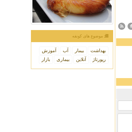
موضوع های كونفه
بهداشت
بیمار
آب
آموزش
رپورتاژ
آنلاین
بیماری
بازار