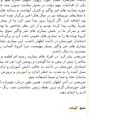
یکی از اقدامات مهم دولت در بخش سلامت تدوین سند جا
حوزه بیماری های غیر واگیر و کنترل آنهاست و برنامه های 
با شعارهای مربوطه نیز در سال های اخیر برگزار شده است
وی اضافه کرد: اگر کرونا بروز پیدا نمی کرد ما از بیما
تقریباً رهایی پیدا کرده بودیم و از این نظر شاخص ما تو
شد و تمرکز ما در بخش بیماری های غیر واگیر سوق پیدا
کرونا توجه ها را به بیماری های عفونی جلب کرد و برگرداند
استاندار خوزستان در ادامه اظهار داشت: این بیماری نشا
بیماری های غیر واگیر بسیار مهمست چرا کرونا کسانی را ا
بیشتری به دنبال داشت.
شریعتی بیان کرد: در افراد فاقد بیماری زمینه ای لطمه و 
سالم را بیش از پیش به ما گوشزد و روشن کرد؛ هر چه بیم
استاندار خوزستان در ادامه به چاقی دانش آموزان و ار
نسل آینده را به شدت به خطر اندازد و
آموزش
و پرورش مو
سامانه شاد و صدا و سیما استفاده نمود.
شریعتی در آخر اظهار داشت: همین طور درباب تغییرات اق
قبل خوزستان گرم ترین نقطه زمین شناسایی شد، زنگ 
لازم را انجام دهند.
منبع:
كونفه