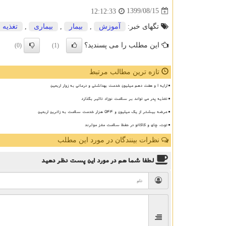
1399/08/15
12:12:33
تگهای خبر:
آموزش
,
بیمار
,
بیماری
,
تغذیه
این مطلب را می پسندید؟
(0)
(1)
تازه ترین مطالب مرتبط
ارایه ۱ و هفت دهم میلیون خدمت بهداشتی و درمانی به زوار اربعین
تغذیه پدر می تواند بر سلامت نوزاد تاثیر بگذارد
عرضه بیشتر از یک میلیون و ۵۴۴ هزار خدمت سلامت به زائرین اربعین
توت، چای و کاکائو در حفظ سلامت مغز موثرند
نظرات بینندگان در مورد این مطلب
لطفا شما هم
در مورد این پست
نظر دهید