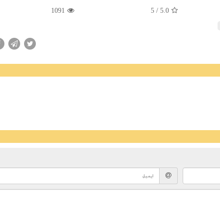
1091
/ 5
5.0