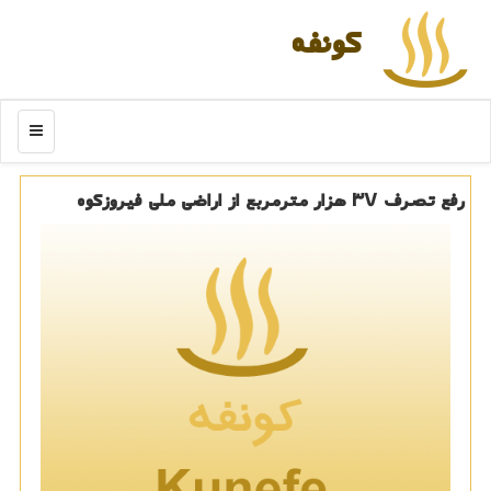
كونفه
منو
رفع تصرف ۳۷ هزار مترمربع از اراضی ملی فیروزكوه