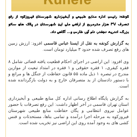
كونفه: رئیس اداره منابع طبیعی و آبخیزداری شهرستان فیروزكوه از رفع
تصرف 37 هزار مترمربع از اراضی ملی این شهرستان در پلاك های سائو
بزرگ، اندریه، نجفدر، نام آور، طارس و... آگاهی داد.
به گزارش کونفه به نقل از ایسنا عباس قاسمی
افزود: ارزش زمین
های رفع تصرف شده حدود ۳ میلیارد تومان است.
وی افزود: این اراضی در اجرای احکام قطعیت یافته قضائی شامل ۸
فقره کیفری، ۱ فقره حقوقی و ۱ فقره در امتداد تبعیت از موازین
مندرج در تبصره ۱ ذیل ماده ۵۵ قانون حفاظت از جنگل ها و مراتع و
با دستور دادستان از ید متصرفان خارج و به دولت بازگردانده شده
است.
به گزارش پایگاه اطلاع رسانی اداره کل منابع طبیعی و آبخیزداری
استان تهران قاسمی در آخر اظهار داشت: این رفع تصرفات با حضور
عوامل نیروی انتظامی و یگان حفاظت منابع طبیعی شهرستان
فیروزکوه به مرحله اجرا درآمده و تمامی بناها، مستحدثات و فنس
کشی های به وجود آمده روی این اراضی نیز تخریب شده است.