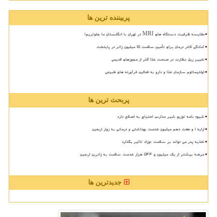
پربیننده ترین ها
مقایسه ظرفیت دستگاه های MRI در تهران با انگلستان ما جلوتریم!
آمادگی کادر درمان برای تأمین سلامت 15 میلیون زائر در پایتخت
تغییر ریل نظارت در صنعت غذا گذر از مجوزهای قدیمی
اولتیماتوم سازمان غذا و دارو به فعالین فرآورده های طبیعی
پربحث ترین ها
شیوه نامه توزیع شیر مدارس احتیاج به اصلاح دارد
ارایه ۱ و هفت دهم میلیون خدمت بهداشتی و درمانی به زوار اربعین
تغذیه پدر می تواند بر سلامت نوزاد تاثیر بگذارد
عرضه بیشتر از یک میلیون و ۵۴۴ هزار خدمت سلامت به زائرین اربعین
جدیدترین ها