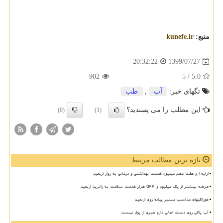
منبع:
kunefe.ir
1399/07/27
20:32:22
902
/ 5
5.0
تگهای خبر:
آب
,
طب
این مطلب را می پسندید؟
(0)
(1)
تازه ترین مطالب مرتبط
ارایه ۱ و هفت دهم میلیون خدمت بهداشتی و درمانی به زوار اربعین
عرضه بیشتر از یک میلیون و ۵۴۴ هزار خدمت سلامت به زائرین اربعین
خوراکیهای مناسب مسیر پیاده روی اربعین
آب پاکی روی دست اهالی دارو خبری از پول نیست