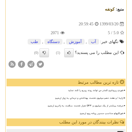
منبع:
كونفه
1399/03/20
20:59:45
2071
/ 5
5.0
تگهای خبر:
آب
,
آموزش
,
دستگاه
,
طب
این مطلب را می پسندید؟
(0)
(1)
تازه ترین مطالب مرتبط
خوردن پروتئین کمتر می تواند روند پیری را کند نماید
ارایه ۱ و هفت دهم میلیون خدمت بهداشتی و درمانی به زوار اربعین
عرضه بیشتر از یک میلیون و ۵۴۴ هزار خدمت سلامت به زائرین اربعین
خوراکیهای مناسب مسیر پیاده روی اربعین
نظرات بینندگان در مورد این مطلب