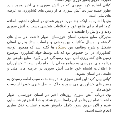
کیانی اشاره کرد: موردی که در آتش سوزی های اخیر وجود دارد
بطور عمده سرایت آتش سوزی ها از زمین های کشاورزی به عرصه
های ملی است.
وی با اشاره به اینکه چند مورد حریق عمدی در استان داشتیم، اضافه
کرد: افراد برای منافع خود و اختلافات شخصی دست به آتش سوزی
زدند و تاوانش را طبیعت داد.
مدیرکل منابع طبیعی استان خوزستان اظهار داشت: در سال های
گذشته و امسال مکاتبات بین بخشی و جلسات ستاد بحران استان
تشکیل و شرح وظایف بین
دستگاه
ها گفته شد که همچون توجیه
کشاورزان در این خصوص بود که باید توسط جهاد کشاورزی موضوع
زمین های کشاورزی آنان مورد رسیدگی قرار گیرد، منابع طبیعی نیز
برنامه های آموزشی به جوامع محلی را انجام داده است تا کشاورزان
با اطلاعات اشتباه خود عامل آتش سوزی در عرصه های ملی و
طبیعی در استان نشوند.
کیانی بیان کرد: این آتش سوزی ها در بلندمدت سبب لطمه رسیدن به
زمین های کشاورزی می شود و خاک، حاصل خیزی خودرا از دست
خواهد داد.
وی درباب آتش سوزی روزهای اخیر در استان خوزستان اظهار
داشت: تمام نیروها در این راستا بسیج شدند و خط آتش نیز شناسایی
شده و الان حریق بطور کامل خاموش شده و عملیات خنک سازی
انجام شده است.