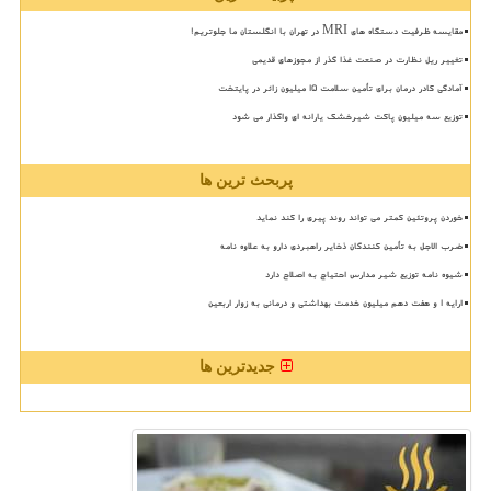
مقایسه ظرفیت دستگاه های MRI در تهران با انگلستان ما جلوتریم!
تغییر ریل نظارت در صنعت غذا گذر از مجوزهای قدیمی
آمادگی کادر درمان برای تأمین سلامت 15 میلیون زائر در پایتخت
توزیع سه میلیون پاکت شیرخشک یارانه ای واگذار می شود
پربحث ترین ها
خوردن پروتئین کمتر می تواند روند پیری را کند نماید
ضرب الاجل به تأمین کنندگان ذخایر راهبردی دارو به علاوه نامه
شیوه نامه توزیع شیر مدارس احتیاج به اصلاح دارد
ارایه ۱ و هفت دهم میلیون خدمت بهداشتی و درمانی به زوار اربعین
جدیدترین ها