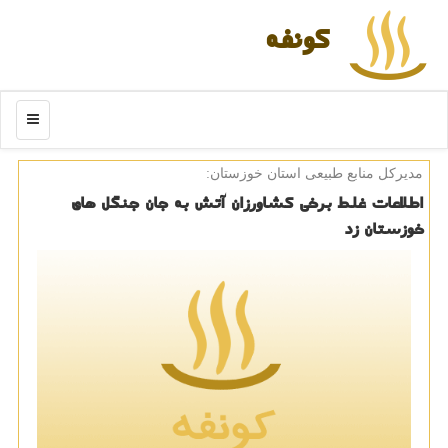
كونفه
منو
مدیركل منابع طبیعی استان خوزستان:
اطلاعات غلط برخی كشاورزان آتش به جان جنگل های
خوزستان زد