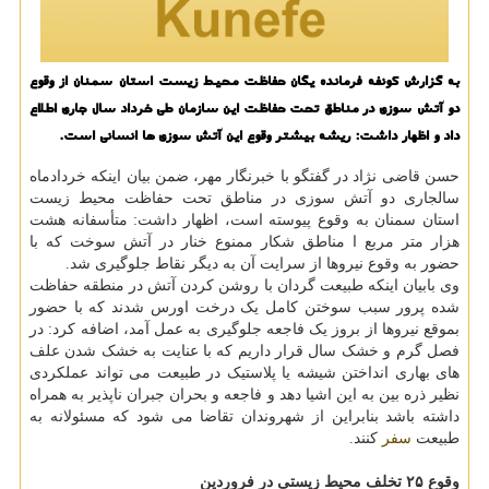
به گزارش كونفه فرمانده یگان حفاظت محیط زیست استان سمنان از وقوع
دو آتش سوزی در مناطق تحت حفاظت این سازمان طی خرداد سال جاری اطلاع
داد و اظهار داشت: ریشه بیشتر وقوع این آتش سوزی ها انسانی است.
حسن قاضی نژاد در گفتگو با خبرنگار مهر، ضمن بیان اینکه خردادماه
سالجاری دو آتش سوزی در مناطق تحت حفاظت محیط زیست
استان سمنان به وقوع پیوسته است، اظهار داشت: متأسفانه هشت
هزار متر مربع ا مناطق شکار ممنوع خنار در آتش سوخت که با
حضور به وقوع نیروها از سرایت آن به دیگر نقاط جلوگیری شد.
وی بابیان اینکه طبیعت گردان با روشن کردن آتش در منطقه حفاظت
شده پرور سبب سوختن کامل یک درخت اورس شدند که با حضور
بموقع نیروها از بروز یک فاجعه جلوگیری به عمل آمد، اضافه کرد: در
فصل گرم و خشک سال قرار داریم که با عنایت به خشک شدن علف
های بهاری انداختن شیشه یا پلاستیک در طبیعت می تواند عملکردی
نظیر ذره بین به این اشیا دهد و فاجعه و بحران جبران ناپذیر به همراه
داشته باشد بنابراین از شهروندان تقاضا می شود که مسئولانه به
طبیعت
سفر
کنند.
وقوع ۲۵ تخلف محیط زیستی در فروردین