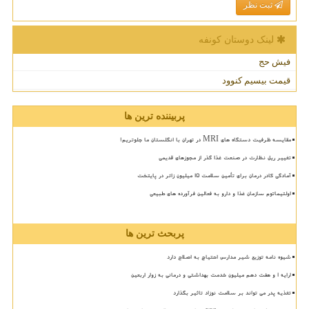
ثبت نظر
لینک دوستان كونفه
فیش حج
قیمت بیسیم کنوود
پربیننده ترین ها
مقایسه ظرفیت دستگاه های MRI در تهران با انگلستان ما جلوتریم!
تغییر ریل نظارت در صنعت غذا گذر از مجوزهای قدیمی
آمادگی کادر درمان برای تأمین سلامت 15 میلیون زائر در پایتخت
اولتیماتوم سازمان غذا و دارو به فعالین فرآورده های طبیعی
پربحث ترین ها
شیوه نامه توزیع شیر مدارس احتیاج به اصلاح دارد
ارایه ۱ و هفت دهم میلیون خدمت بهداشتی و درمانی به زوار اربعین
تغذیه پدر می تواند بر سلامت نوزاد تاثیر بگذارد