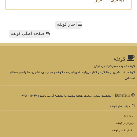
اخبار کونفه
صفحه اصلی کونفه
كونفه
کونفه کادایف دسر خوشمزه ترکی
کونفه، لذت شیرینی خانگی در کنار عزیزان با آموزش پخت کونفه و اخبار حوزه آشپزی، خانواده و مسائل
اجتماعی
kunefe.ir - مالکیت معنوی سایت كونفه متعلق به مالکین آن می باشد : 1396 - 1405
میانبرهای كونفه
درباره ما
رپورتاژ در كونفه
بک لینک در كونفه