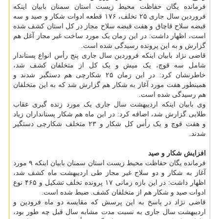
فرمانده یگان حفاظت محیط زیست استان سمنان بابیان اینکه
فروردین سال جاری ۲۵ تخلف، ۱۷۶ قطعه ادوات شکار و صید و سه
قبضه سلاح قاچاق و هفت قبضه سلاح مجاز در کل استان کشف شده
است، اظهار داشت: در این زمان یک مورد ساخت غیر مجاز آغل هم
گزارش و به این پرونده رسیدگی شده است.
قاضی نژاد بابیان اینکه فروردین سال جاری پنج رأس انواع پستاندار
شامل سه قوچ، یک میش و یک کل از متخلفان کشف شد،
خاطرنشان کرد: در این زمان ۲۵ شکارچی هم دستگیر شدند و
همینطور هفت مورد آغاز به شکار هم گزارش شد که به این متخلفان
هم رسیدگی شده است.
وی بابیان اینکه اردیبهشت سال جاری یک مورد زنده گیری عقاب
طلایی گزارش شد، اضافه کرد: در این ماه هم شکار پستانداران زیاد
و هفت قوچ و یک رأس کل شکار و ۲۳ متخلف شکارچی دستگیر
شدند.
افزایش شکار و صید
فرمانده یگان حفاظت محیط زیست استان سمنان بابیان اینکه ۹ مورد
آغاز به شکار و دو سلاح غیر مجاز طی اردیبهشت ماه کشف شد،
اظهار داشت: در این بازه زمانی ۱۷ پرونده تخلف تشکیل و ۴۶۵ نوع
ادوات صید و شکار هم از متخلفان کشف. ضبط شده است.
قاضی نژاد در پاسخ به این پرسش که مقایسه دو ماه فرودین و
اردیبهشت سال جاری به نسبت مدت مشابه سال قبل چه طور بود،