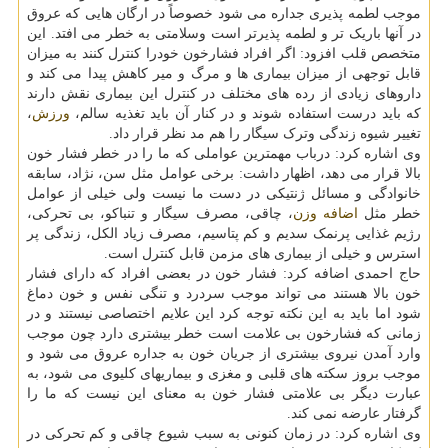
موجب لطمه پذیری جداره می شود خصوصاً در ارگان هایی که عروق
در آنها باریک تر و لطمه پذیرتر است وسلامتی به خطر می افتد. این
متخصص قلب افزود: اگر افراد فشارخون خودرا کنترل کنند به میزان
قابل توجهی از میزان بیماری ها و مرگ و میر کاهش پیدا می کند و
داروهای زیادی از رده های مختلف در کنترل این بیماری نقش دارند
که باید درست استفاده شوند و در کنار آن باید تغذیه سالم،
ورزش
،
تغییر شیوه زندگی وترک سیگار را هم مد نظر قرار داد.
وی اشاره کرد: درباب مهمترین عواملی که ما را در خطر فشار خون
بالا قرار می دهد، اظهار داشت: برخی عوامل مثل سن، نژاد، سابقه
خانوادگی و مسائل ژنتیکی در دست ما نیست ولی خیلی از عوامل
خطر مثل
اضافه وزن
، چاقی، مصرف سیگار و تنباکو، بی تحرکی،
رژیم غذایی پرنمک سدیم و کم پتاسیم، مصرف زیاد الکل، زندگی پر
استرس و خیلی از بیماری های مزمن قابل کنترل است.
حاج احمدی اضافه کرد: فشار خون در بعضی افراد که دارای فشار
خون بالا هستند می تواند موجب سردرد و تنگی نفس و خون دماغ
شود اما باید به این نکته توجه کرد این علایم اختصاصی نیستند و در
زمانی که فشارخون بی علامت است خطر بیشتری دارد چون موجب
وارد آمدن نیروی بیشتری از جریان خون به جداره عروق می شود و
موجب بروز سکته های قلبی و مغزی و بیماریهای کلیوی می شود، به
عبارت دیگر بی علامتی فشار خون به معنای این نیست که ما را
گرفتار عارضه نمی کند.
وی اشاره کرد: در زمان کنونی به سبب شیوع چاقی و کم تحرکی در