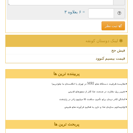
= ۶ بعلاوه ۳
ثبت نظر
لینک دوستان كونفه
فیش حج
قیمت بیسیم کنوود
پربیننده ترین ها
مقایسه ظرفیت دستگاه های MRI در تهران با انگلستان ما جلوتریم!
تغییر ریل نظارت در صنعت غذا گذر از مجوزهای قدیمی
آمادگی کادر درمان برای تأمین سلامت 15 میلیون زائر در پایتخت
اولتیماتوم سازمان غذا و دارو به فعالین فرآورده های طبیعی
پربحث ترین ها