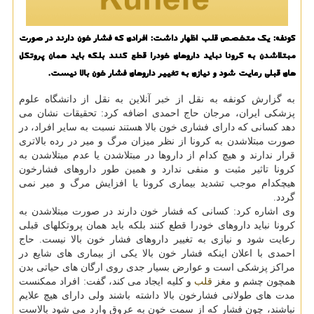
كونفه: یك متخصص قلب اظهار داشت: افرادی كه فشار خون دارند در صورت
مبتلاشدن به كرونا نباید داروهای خودرا قطع كنند بلكه باید همان پروتكل
های قبلی رعایت شود و نیازی به تغییر داروهای فشار خون بالا نیست.
به گزارش کونفه به نقل از خبر آنلاین به نقل از دانشگاه علوم
پزشکی ایران، مرجان حاج احمدی اضافه کرد: تحقیقات نشان می
دهد کسانی که دارای فشاری خون بالا هستند نسبت به سایر افراد، در
صورت مبتلاشدن به کرونا از نظر میزان مرگ و میر در رده بالاتری
قرار ندارند و هیچ کدام از داروها در مبتلاشدن یا عدم مبتلاشدن به
کرونا تاثیر مثبت و منفی ندارد و همین طور داروهای فشارخون
هیچکدام موجب تشدید بیماری کرونا یا افزایش مرگ و میر نمی
گردد.
وی اشاره کرد: کسانی که فشار خون دارند در صورت مبتلاشدن به
کرونا نباید داروهای خودرا قطع کنند بلکه باید همان پروتکلهای قبلی
رعایت شود و نیازی به تغییر داروهای فشار خون بالا نیست. حاج
احمدی با اعلان اینکه فشار خون بالا یکی از بیماری های شایع در
مراکز پزشکی است و عوارض بسیار جدی روی ارگان های حیاتی بدن
همچون چشم و مغز
قلب
و کلیه ایجاد می کند، گفت: افراد ممکنست
مدت های طولانی فشارخون بالا داشته باشند ولی دارای هیچ علایم
نباشند، چون فشار که از سمت خون به عروق وارد می شود بالاست