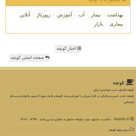
بهداشت
بیمار
آب
آموزش
رپورتاژ
آنلاین
بیماری
بازار
اخبار کونفه
صفحه اصلی کونفه
كونفه
کونفه کادایف دسر خوشمزه ترکی
کونفه، لذت شیرینی خانگی در کنار عزیزان با آموزش پخت کونفه و اخبار حوزه آشپزی، خانواده و مسائل
اجتماعی
kunefe.ir - مالکیت معنوی سایت كونفه متعلق به مالکین آن می باشد : 1396 - 1405
میانبرهای كونفه