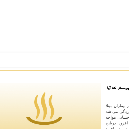
پرسش كه آیا
بیماران مبتلا
خوردگی می شد
چشایی مواجه
فزود: درباره
د برخی افراد