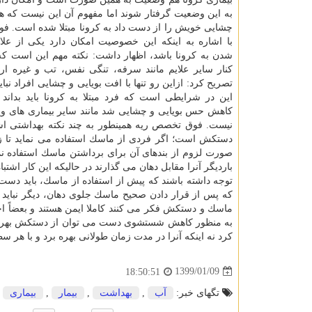
به این وضعیت گرفتار شوند اما مفهوم آن این نیست كه هر 
چشایی خویش را از دست داد به كرونا مبتلا شده است. ف
با اشاره به اینكه این خصوصیت امكان دارد یكی از علا
شدن به كرونا باشد، اظهار داشت: نكته مهم این است كه 
كنار سایر علایم مانند سرفه، تنگی نفس، تب و غیره ار
تصریح كرد: ازاین رو تنها با افت بویایی و چشایی افراد نبای
این در شرایطی است كه فرد مبتلا به كرونا باید بداند 
كاهش حس بویایی و چشایی شد مانند سایر بیماری های وی
نیست. فوق تخصص ریه همینطور به چند نكته بهداشتی اشا
دستكش است؛ اگر فردی از ماسك استفاده می نماید تا زما
صورت لزوم از بندهای آن برای برداشتن ماسك استفاده ن
باردیگر آنرا مقابل دهان می گذارند در حالیكه این كار اشتب
توجه داشته باشند كه پیش از استفاده از ماسك، باید دست 
كه پس از قرار دادن صحیح ماسك جلوی دهان، دیگر نباید به
ماسك و دستكش فكر می كنند كاملا ایمن هستند و بعضاً احتی
به منظور كاهش شستشوی دست می توان از دستكش بهره
كرد نه اینكه آنرا در مدت زمان طولانی بهره برد و با هر سط
1399/01/09
18:50:51
تگهای خبر:
آب
,
بهداشت
,
بیمار
,
بیماری