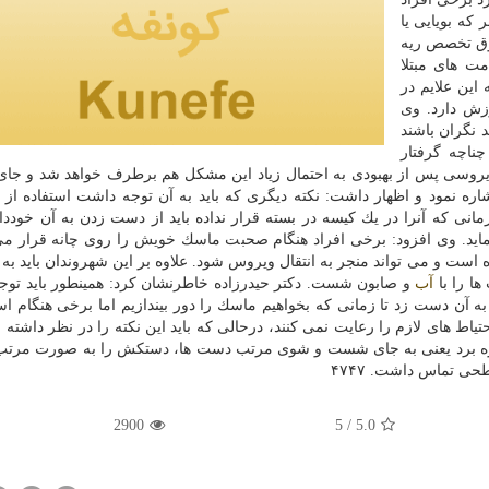
كه بویایی یا
وق تخصص ریه
مت های مبتلا
این علایم در
زش دارد. وی
د نگران باشند
چناچه گرفتار
روسی پس از بهبودی به احتمال زیاد این مشكل هم برطرف خواهد شد و جای
ره نمود و اظهار داشت: نكته دیگری كه باید به آن توجه داشت استفاده از
نی كه آنرا در یك كیسه در بسته قرار نداده باید از دست زدن به آن خوددا
ماید. وی افزود: برخی افراد هنگام صحبت ماسك خویش را روی چانه قرار می
اه است و می تواند منجر به انتقال ویروس شود. علاوه بر این شهروندان باید به 
ها را با
آب
و صابون شست. دكتر حیدرزاده خاطرنشان كرد: همینطور باید تو
 آن دست زد تا زمانی كه بخواهیم ماسك را دور بیندازیم اما برخی هنگام است
اط های لازم را رعایت نمی كنند، درحالی كه باید این نكته را در نظر داشته ب
 برد یعنی به جای شست و شوی مرتب دست ها، دستكش را به صورت مرتب
حی تماس داشت. ۴۷۴۷
2900
/ 5
5.0