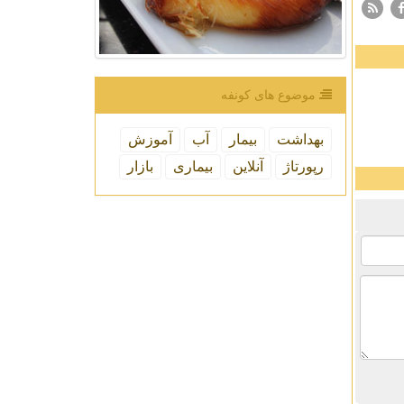
موضوع های كونفه
بهداشت
بیمار
آب
آموزش
رپورتاژ
آنلاین
بیماری
بازار