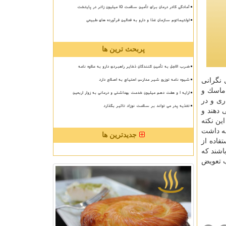
آمادگی کادر درمان برای تأمین سلامت 15 میلیون زائر در پایتخت
اولتیماتوم سازمان غذا و دارو به فعالین فرآورده های طبیعی
پربحث ترین ها
ضرب الاجل به تأمین کنندگان ذخایر راهبردی دارو به علاوه نامه
شیوه نامه توزیع شیر مدارس احتیاج به اصلاح دارد
 نگرانی
 ماسك و
ارایه ۱ و هفت دهم میلیون خدمت بهداشتی و درمانی به زوار اربعین
ری و در
تغذیه پدر می تواند بر سلامت نوزاد تاثیر بگذارد
 دهند و
این نكته
جه داشت
جدیدترین ها
فاده از
اشند كه
 تعویض