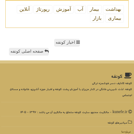
بهداشت
بیمار
آب
آموزش
رپورتاژ
آنلاین
بیماری
بازار
اخبار کونفه
صفحه اصلی کونفه
كونفه
کونفه کادایف دسر خوشمزه ترکی
کونفه، لذت شیرینی خانگی در کنار عزیزان با آموزش پخت کونفه و اخبار حوزه آشپزی، خانواده و مسائل
اجتماعی
kunefe.ir - مالکیت معنوی سایت كونفه متعلق به مالکین آن می باشد : 1396 - 1405
میانبرهای كونفه
درباره ما