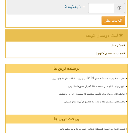
= ۱ بعلاوه ۵
ثبت نظر
لینک دوستان كونفه
فیش حج
قیمت بیسیم کنوود
پربیننده ترین ها
مقایسه ظرفیت دستگاه های MRI در تهران با انگلستان ما جلوتریم!
تغییر ریل نظارت در صنعت غذا گذر از مجوزهای قدیمی
آمادگی کادر درمان برای تأمین سلامت 15 میلیون زائر در پایتخت
اولتیماتوم سازمان غذا و دارو به فعالین فرآورده های طبیعی
پربحث ترین ها
ضرب الاجل به تأمین کنندگان ذخایر راهبردی دارو به علاوه نامه