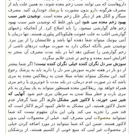
داروهاست كه می توانند سبب زخم معده شوند، به همین علت باید از
مصرف هرگونه
دارو
بدون مشورت با
پزشك
خودداری كنید. مصرف
سیگار و الكل هم از دیگر علل زخم معده است.
نوشیدن شیر سبب
بهبود زخم معده می شود
این باور غلط كه نوشیدن شیر سبب بهبود
زخم های گوارشی میشود، را باید اصلاح كرد. از آنجائیكه زخمهای
گوارشی اغلب به علت عفونت هلیكوباكتر پیلوری هستند، تنها درمان با
آنتی بیوتیك میتواند شفا دهنده آنها باشد و علائمشان را از بین ببرد.
نوشیدن شیر باآنكه امكان دارد به صورت موقت دردهای ناشی از
زخم گوارشی را تسكین دهد اما در بلند مدت مصرف آن منجر به
افزایش اسید معده و وخیم تر شدن علایم میگردد.
سوزش سر دل نگران كننده خیلی نگران كننده نیست!
اگر شما بیشتر
از دو بار در هفته تجربه سوزش سر دل را دارید باید به پزشك رجوع
كنید. این مشكل میتواند نشانه مبتلا شدن به ریفلاكس معده به مری
باشد كه در صورت عدم درمان، در بلند مدت با خونریزی یا زخم مری
همراه خواهد بود. ریفلاكس معده همینطور میتواند به یك بیماری به نام
مری بارت و خطر مبتلا شدن به سرطان مری ختم شود.
آنهایی كه
شیر نمی خورند، با لاكتوز شیر مشكل دارند
اگر شما گرفتار عدم
تحمل لاكتوز هستید، این مشكل به خاطر كمبود آنزیم لاكتاز است كه
قند شیر را تجزیه می كند. ولی این بدان مفهوم نیست كه شما
نمیتوانید
محصولات
لبنی مصرف كنید. خیلی از محصولات لبنی بدون
لاكتوز هستند. ضمن این كه شما میتوانید در مورد اضافه كردن خیلی
از محصولات غیر لبنی كه منبع خوبی از كلسیم هستند، از پزشكتان