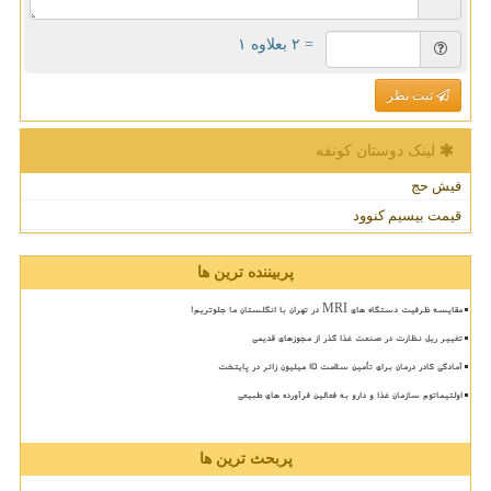
= ۲ بعلاوه ۱
ثبت نظر
لینک دوستان كونفه
فیش حج
قیمت بیسیم کنوود
پربیننده ترین ها
مقایسه ظرفیت دستگاه های MRI در تهران با انگلستان ما جلوتریم!
تغییر ریل نظارت در صنعت غذا گذر از مجوزهای قدیمی
آمادگی کادر درمان برای تأمین سلامت 15 میلیون زائر در پایتخت
اولتیماتوم سازمان غذا و دارو به فعالین فرآورده های طبیعی
پربحث ترین ها