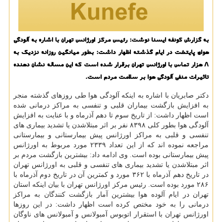
به گزارش كونفه ایسنا نوشت: رئیس مركز اورژانس تهران با اشاره به آلودگی
هوای پایتخت در ایام گذشته اظهار داشت: بطور میانگین روزانه نزدیك به
8 هزار تماس با اورژانس تهران برقرار شده است كه این مساله نشان دهنده
تاثیرات منفی آلودگی هوا بر سلامت مردم است.
دكتر صابریان با اشاره به اینكه آلودگی هوا طی روزهای گذشته منجر
به افزایش بازگشت بیماران قلبی و تنفسی به مراكز درمانی شده
است اظهار داشت: از تاریخ سوم تا دهم آذرماه و با عنایت به افزایش
آلودگی هوا بطور كلی ۸۳۹۸ نفر بر اثر مبتلاشدن یا تشدید بیماری های
تنفسی و قلبی به مراكز اورژانس پیش بیمارستانی و بیمارستانی
مراجعه نموده اند كه از این تعداد ۲۳۳۹ مورد مربوط به اورژانس
پیش بیمارستانی بوده است. وی ادامه داد: بیشترین بازگشت مردم بر
اثر مبتلاشدن یا تشدید بیماری های تنفسی و قلبی به اورژانس تهران
در تاریخ دهم آذرماه با ۳۶۲ مورد و كمترین آن در تاریخ دوم آذرماه با
۲۸۶ مورد بوده است. رئیس مركز اورژانس تهران با بیان اینكه استان
تهران در ایام آلوده هوا بیشترین آمار بازگشت كنندگان به مراكز
درمانی را به خود مختص كرده است اظهار داشت: در این روزها
اورژانس تهران با استقرار اتوبوس آمبولانس و آمبولانس های ناوگان