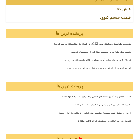
فیش حج
قیمت بیسیم کنوود
پربیننده ترین ها
مقایسه ظرفیت دستگاه های MRI در تهران با انگلستان ما جلوتریم!
تغییر ریل نظارت در صنعت غذا گذر از مجوزهای قدیمی
آمادگی کادر درمان برای تأمین سلامت 15 میلیون زائر در پایتخت
اولتیماتوم سازمان غذا و دارو به فعالین فرآورده های طبیعی
پربحث ترین ها
ضرب الاجل به تأمین کنندگان ذخایر راهبردی دارو به علاوه نامه
شیوه نامه توزیع شیر مدارس احتیاج به اصلاح دارد
ارایه ۱ و هفت دهم میلیون خدمت بهداشتی و درمانی به زوار اربعین
تغذیه پدر می تواند بر سلامت نوزاد تاثیر بگذارد
جدیدترین ها