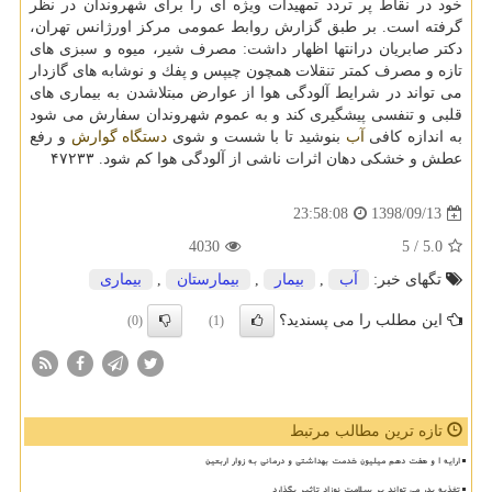
خود در نقاط پر تردد تمهیدات ویژه ای را برای شهروندان در نظر
گرفته است. بر طبق گزارش روابط عمومی مركز اورژانس تهران،
دكتر صابریان درانتها اظهار داشت: مصرف شیر، میوه و سبزی های
تازه و مصرف كمتر تنقلات همچون چیپس و پفك و نوشابه های گازدار
می تواند در شرایط آلودگی هوا از عوارض مبتلاشدن به بیماری های
قلبی و تنفسی پیشگیری كند و به عموم شهروندان سفارش می شود
به اندازه كافی
آب
بنوشید تا با شست و شوی
دستگاه
گوارش
و رفع
عطش و خشكی دهان اثرات ناشی از آلودگی هوا كم شود. ۴۷۲۳۳
1398/09/13
23:58:08
4030
/ 5
5.0
تگهای خبر:
آب
,
بیمار
,
بیمارستان
,
بیماری
این مطلب را می پسندید؟
(0)
(1)
تازه ترین مطالب مرتبط
ارایه ۱ و هفت دهم میلیون خدمت بهداشتی و درمانی به زوار اربعین
تغذیه پدر می تواند بر سلامت نوزاد تاثیر بگذارد