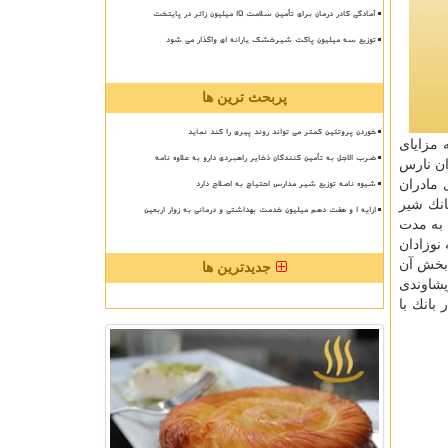
آمادگی کادر درمان برای تأمین سلامت 15 میلیون زائر در پایتخت
توزیع سه میلیون پاکت شیرخشک یارانه ای واگذار می شود
پربحث ترین ها
خوردن پروتئین کمتر می تواند روند پیری را کند نماید
 مزایای
ضرب الاجل به تأمین کنندگان ذخایر راهبردی دارو به علاوه نامه
ان نارس
شیوه نامه توزیع شیر مدارس احتیاج به اصلاح دارد
 مادران
انك شیر
ارایه ۱ و هفت دهم میلیون خدمت بهداشتی و درمانی به زوار اربعین
 به مدت
صورت رایگان به نوزادان
 بخش آن
جدیدترین ها
یشاوندی
بانك با