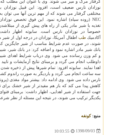
گرفتار مرگ و میر می شوند. وی با عنوان این مطلب كه 
نوزادان نارس ضعیف است، افزود: این قبیل نوزادان به
مختلفی گرفتار می شوند كه از مهم ترین آنها می توان به
NEC (روده سیاه) اشاره نمود. این فوق تخصص نوزادان
تغذیه با شیر مادر یكی از راه های پیش گیری از مبتلاشدن 
خصوصاً در نوزادان نارس است. سابوته اظهار داشت:
آكادمیك
طب
اطفال آمریكا، نوزادان در درجه اول از شیر م
شوند، در صورت عدم شرایط مناسب از شیر جایگزین كه به
بانك شیر مادر اشاره نمود و اضافه كرد: در بانك شیر، شی
و كم وزن رسانده می شود. وی درباب شرایط اهدای شیر اش
داوطلب انجام می گردد و برمبنای نتایج آزمایشات و تایید 
اهدا نمایند. سابوته افزود: تمام شیرها پیش از ذخیره شد
نارس داده می شود. وی ادامه داد: بیشتر مواد مغذی (پرو
كاهش پیدا می كند كه باز هم مفیدتر از شیر خشك برای 
جهت استفاده از شیر اهدایی، اظهار داشت: برمبنای فتوای
یكدیگر تركیب می شوند، در نتیجه این مسئله از نظر شرع
منبع:
كونفه
1398/09/03
10:03:55