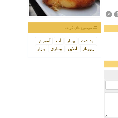
موضوع های كونفه
بهداشت
بیمار
آب
آموزش
رپورتاژ
آنلاین
بیماری
بازار