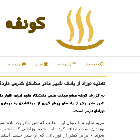
كونفه
صفحه اصلی
آرشیو كونفه
آموزش
درباره كونفه
تغذیه نوزاد از بانك شیر مادر مشكل شرعی دارد؟
به گزارش كونفه ​عضو هیئت علمی دانشگاه علوم ایران، اظهار د
شیر مادر یكی از راه های پیش گیری از مبتلاشدن به بیماری ه
نوزادان نارس است.
مریم سابوته با عنوان این مطلب كه شیر مادر یك ماده بسی
نوزادان است، اضافه كرد: ثابت شده نوزادانی كه با شیر م
شوند ۶ برابر كمتر از نوزادانی كه از شیر خشك استفا