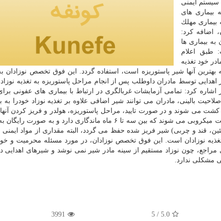
سیستم ایمنی
 بیماری های
 بیماری مهلك
، اضافه كرد:
به بیماری ها
 طبق اعلام
ادر خود تغذیه
ترین آنها شیر پاستوریزه است، استفاده گردد. این فوق تخصص نوزادان به
ر اهدایی توسط مادران داوطلب پس از انجام مراحل پاستوریزه به تغذیه نوزاد
اره كرد: تمامی آزمایشات غربالگری در ارتباط با بیماری های عفونی برای
صلاحیت بالینی، مادران می توانند شیر اضافی علاوه بر تغذیه نوزاد خودرا به ب
ن كشت می شوند و در صورت تایید، مراحل پاستوریزه، هولدر و فریز كردن آنها
سه ساعت انجام می گردد و باردیگر به صورت راندوم كشت میكروبی می شوند كه بین سه تا ۶ ماه ماندگاری دارد و به 
تئین، قند و چربی) شیر فریز شده حفظ می گردد، البته مقداری از مواد ایمنی
تغذیه نوزادان است. این فوق تخصص نوزادان، در مورد مسئله محرمیت و خو
 مراجع، چون نوزاد مستقیم از سینه مادر شیر نمی نوشد و شیرهای اهدایی در 
ی مشكلی ندارد.
3991
/ 5
5.0