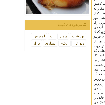
به كاهش
مكرر به
شتر كمك
همینطور
رین راه
موضوع های كونفه
. آب می
رژی كمك
بهداشت
بیمار
آب
آموزش
ای قرمز
یدن یك
رپورتاژ
آنلاین
بیماری
بازار
تن روده
هایی كه
نید.
12.
اشد پس
 شكننده
ی روند.
د كه آب
این روش
 از روش
بنوشید. پس از نوشیدن آب می
، می توانید صبحانه
ایده را
 كمك می