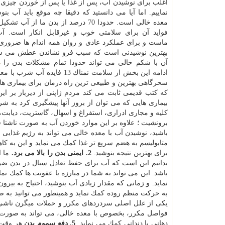
اغلب برای نوشیدن آب، پس از غذا یا پس از خوردن چیزی 
نماییم. اما آیا می دانستید كه دقیقا چه موقع باید آب بن
معده خالی است. حدودا 70 درصد از بدن ما از
فواید آن برای سلامتی خوب و غیرقابل انكار است. آب
ماست و برای عملكرد عادی و روان همه اندام ها ضروری
بهترین نوشیدنی است كه سبب فرو نشاندن عطش می شو
آن با شكم خالی می تواند حدودا تمام مشكلات بدن را
د
ادامه این بخش از سلامت نمن
سحرگاهی بهترین و طبیعی ترین راه درمان برای بیماری 
كه كتب قدیمی ثابت می كند مردم ژاپنی از دیرباز بر این
بیماری هایی كه می توان از بروز آنها پیشگیری كرد به 
كلیه و مجاری ادراری، استفراغ و اسهال، گاستریت، دیابت
برونشیت ؛ علاوه بر این موارد خوردن آب به صورت ناشتا ف
متابولیسم به هضم سریع تر غذا كمك می نماید و این به ك
برای بهترین نتیجه بنوشید.
2. ایمنی بدن را بالا می برد.
ما ا
بدانیم این است كه آب برای حفظ تعادل سیال در بدن ضرو
باشد. این می تواند به شما در مبارزه با عفونت ها كمك نما
نماید. و زمانی كه مقدار زیادی آب بنوشید، احتیاج به بیر
به حركت منظم روده كمك نماید و همینطور می توانید به ص
یكی از علل اصلی سردردهای مكرر و حملات میگرن ناشی
فواصل مكرر، بخصوص با معده خالی، می تواند به صورت ط
دهانی یا دندانی كمك می نماید.
5. دفع سموم بدن
هر وقت ك