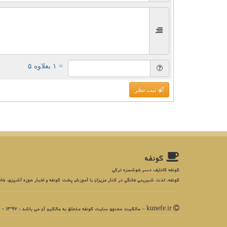
= ۱ بعلاوه ۵
ثبت نظر
كونفه
کونفه کادایف دسر خوشمزه ترکی
کونفه، لذت شیرینی خانگی در کنار عزیزان با آموزش پخت کونفه و اخبار حوزه آشپزی، خان
kunefe.ir - مالکیت معنوی سایت كونفه متعلق به مالکین آن می باشد : 1396 - 1405