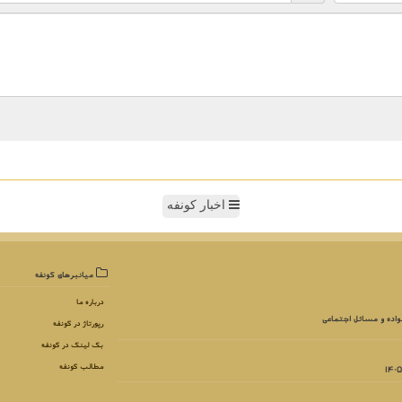
اخبار کونفه
میانبرهای كونفه
درباره ما
واده و مسائل اجتماعی
رپورتاژ در كونفه
بک لینک در كونفه
مطالب كونفه