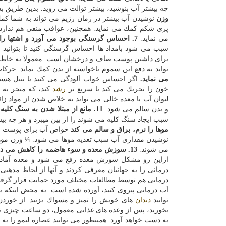
چه بیشتر آب بنوشید، بیشتر توالت می روید. بدین طریق بد
وزن
نوشیدن آب بیشتر در زمان رژیم می تواند به شما كمك
پری شكم كمك می نماید. همچنین، عواقب منفی هم ندارد. ا
می نماید.
7. احساس گرسنگی بوجود می آورد و اشتها را بهبود می بخشد
سبب می شود بامداد ها احساس گرسنگی كنید تا بتوانید ص
برای داشتن پوست صاف و درخشان است. معمولا به خاطر ت
تواند به دفع این سموم ناخواسته از بدن كمك نماید. حر
می نماید.
اگر احساس خواب آلودگی می كنید یا تنبل هست
خون را تحریك می كند تا سریع تر
رشد
كند، كه منجر به 
لیوان آب با معده خالی می تواند به خلاص شدن از مواد ز
و بدن سالم می شود.
11. مانع از مبتلا شدن به سنگ كلیه و عفونت مثانه می شود
سبب ایجاد سنگ كلیه می شوند را از بین میبرد و هر چه ب
موها را نرم، براق و سالم می كند
خواص آب برای پوست و م
نوشیدن مقداری آب سبب تغذیه موها می شود. ¼ وزن موها 
می شوند.
13. سوزش معده و سوء هاضمه را كاهش می دهد
ازاین رو مشكل سوزش معده رفع می شود و معده آماد
درمانی را به جهانیان معرفی كردند و آنها از لحاظ مذهبی
درمانی هم توسط مطالعات مختلف مورد حمایت قرار گرفته 
توانید
دندان
بخورید، پس از وعده های غذایی معمول، دو ساعت چیزی نخو
به دست خواهد آورد. همینطور می توانید عصاره لیمو را به 