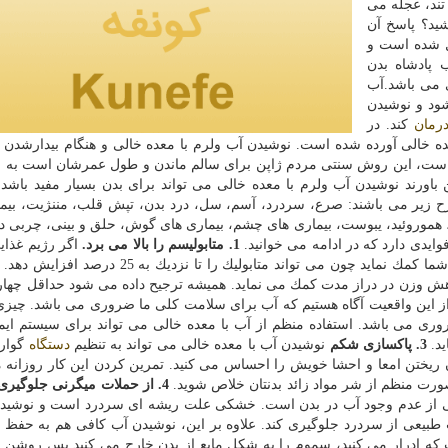
تند، عجله می
وشید؟ پاسخ آن
 آب تشكیل شده است و
 پادشاه بدن
 می باشد.آب
د و نوشیدن
رمان
كند. در
اك 13 فایده آب شرب با معده خالی آورده شده است. نوشیدن آب ولرم با معده خالی و هنگام بیدارشد
هاست، این روش سنتی مردم ژاپن برای سالم ماندن و طول عمرشان است به 
 باورند نوشیدن آب ولرم با معده خالی می تواند برای بدن بسیار مفید باشد
شرح زیر می باشند: صرع، سردرد، آسم، سل، درد بدن، تپش قلب، مننژیت، بیم
، هموروئید، یبوست، بیماری های چشم، بیماری های گوش، حلق و بینی، چربی د
وایدی دارد كه در ادامه می خوانید.
1. متابولیسم را بالا می برد.
اگر رژیم غذای
باشید، نوشیدن آب با معده خالی می تواند به رژیم غذایی شما كمك نماید چون می تواند متابولیك را تا 
اهش وزن در دراز مدت كمك می نماید. همیشه ترجیح داده می شود حداقل چهار 
ز این واقعیت آگاه هستیم كه آب برای سلامت كلی ما ضروری می باشد. چیزی 
ری می باشد. استفاده منظم از آب با معده خالی می تواند برای سیستم ایم
ید.
3. پاكسازی شكم
نوشیدن آب با معده خالی می تواند به تنظیم
دستگاه
گوار
ون ریختن امعا و احشا خویش را احساس می كنید. تمرین كردن این كار روزانه م
ورت منظم از شر مواد زائد بدنتان خلاص شوید.
4. از حملات میگرنی جلوگیری می كند
 از عدم وجود آب در بدن است. خشكی علت ریشه ای سردرد است و نوشیدن
بیعی از سردرد جلوگیری كند. علاوه بر این، نوشیدن آب كافی هم به حفظ
ه ادرار می كنید، سموم را به شكل مایع از بدن خارج می كنید پس روشن