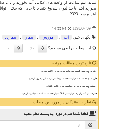
لیتر برسد. 2323
1398/07/09
14:33:54
تگهای خبر:
آب
,
آموزش
,
بیمار
,
بیماری
این مطلب را می پسندید؟
(0)
(1)
تازه ترین مطالب مرتبط
خوردن پروتئین کمتر می تواند روند پیری را کند نماید
ارایه ۱ و هفت دهم میلیون خدمت بهداشتی و درمانی به زوار اربعین
تغذیه پدر می تواند بر سلامت نوزاد تاثیر بگذارد
عرضه بیشتر از یک میلیون و ۵۴۴ هزار خدمت سلامت به زائرین اربعین
نظرات بینندگان در مورد این مطلب
لطفا شما هم
در مورد این پست
نظر دهید