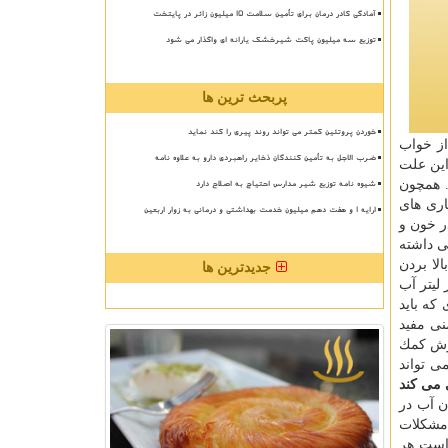
آمادگی کادر درمان برای تأمین سلامت 15 میلیون زائر در پایتخت
توزیع سه میلیون پاکت شیرخشک یارانه ای واگذار می شود
پربحث ترین ها
خوردن پروتئین کمتر می تواند روند پیری را کند نماید
ن از خواب
ضرب الاجل به تأمین کنندگان ذخایر راهبردی دارو به علاوه نامه
این علت
شیوه نامه توزیع شیر مدارس احتیاج به اصلاح دارد
. همچون
اری های
ارایه ۱ و هفت دهم میلیون خدمت بهداشتی و درمانی به زوار اربعین
ر خون و
ی داشته
نزدیك به 25 درصد افزایش دهد. بالا بردن
جدیدترین ها
لیتر آب
كه باید
نی مفید
ش كمك
ی تواند
 آب در
 مشكلات
 است هر