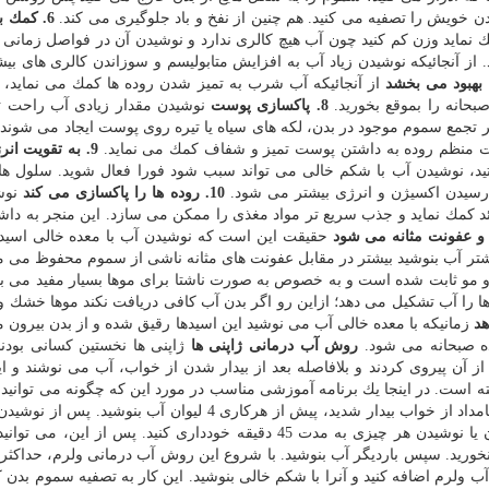
ن خویش را تصفیه می كنید. هم چنین از نفخ و باد جلوگیری می كند.
6. كمك 
 نماید وزن كم كنید چون آب هیچ كالری ندارد و نوشیدن آن در فواصل زمانی 
ز آنجائیكه نوشیدن زیاد آب به افزایش متابولیسم و سوزاندن كالری های بی
از آنجائیكه آب شرب به تمیز شدن روده ها كمك می نماید، 
بحانه را بموقع بخورید.
8. پاكسازی پوست
نوشیدن مقدار زیادی آب راحت ت
جمع سموم موجود در بدن، لكه های سیاه یا تیره روی پوست ایجاد می شوند
كات منظم روده به داشتن پوست تمیز و شفاف كمك می نماید.
9. به تقویت ان
ید، نوشیدن آب با شكم خالی می تواند سبب شود فورا فعال شوید. سلول ه
رسیدن اكسیژن و انرژی بیشتر می شود.
10. روده ها را پاكسازی می كند
نوش
ائد كمك نماید و جذب سریع تر مواد مغذی را ممكن می سازد. این منجر به داش
حقیقت این است كه نوشیدن آب با معده خالی اسید
یشتر آب بنوشید بیشتر در مقابل عفونت های مثانه ناشی از سموم محفوظ می ما
و ثابت شده است و به خصوص به صورت ناشتا برای موها بسیار مفید می ب
را آب تشكیل می دهد؛ ازاین رو اگر بدن آب كافی دریافت نكند موها خشك و
زمانیكه با معده خالی آب می نوشید این اسیدها رقیق شده و از بدن بیرون م
ه صبحانه می شود.
روش آب درمانی ژاپنی ها
ژاپنی ها نخستین كسانی بودن
 از آن پیروی كردند و بلافاصله بعد از بیدار شدن از خواب، آب می نوشند و 
است. در اینجا یك برنامه آموزشی مناسب در مورد این كه چگونه می توانید
آب درمانی پیروی كنید، آورده شده است. به محض اینكه بامداد از خواب بیدار شدید، پیش از هركاری 4 لیوان آب 
های خویش را تمیز و مسواك بزنید. از خوردن یا نوشیدن هر چیزی به مدت 45 دقیقه خودداری كنید. پس از این
رید. سپس باردیگر آب بنوشید. با شروع این روش آب درمانی ولرم، حداكثر ف
آب ولرم اضافه كنید و آنرا با شكم خالی بنوشید. این كار به تصفیه سموم بدن