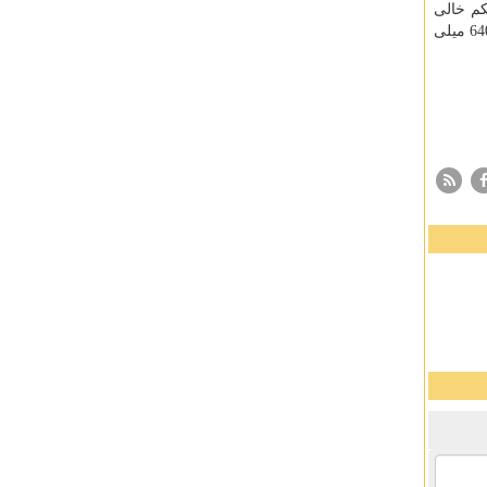
 نخورید. اگر نمی توانید 4 لیوان آب با شكم خالی
بخورید ابتدا با یك لیوان شروع كنید یا تا جایی كه بدنتان توانایی اش را دارد. می توانید به تدریج مقدار مصرف آب را بالا ببرید تا این كه به 640 میلی