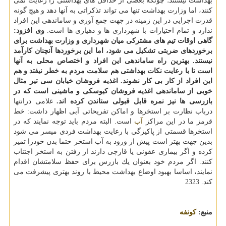
بهداشت نیستند؛ چونكه بعضی از حداقل های بهداشتی را رعایت نمی
كنند، اما وزارت بهداشت تنها می تواند تذكراتی به آنها دهد و هیچ گونه
قدرت اجرایی در این زمینه در جهت جمع آوری و ساماندهی این افراد
ندارد و تمام اختیارات با شهرداری ها و دهیاری ها است.
وی افزود:
گاهی اوقات تیم های مشتركی میان شهرداری و وزارت بهداشت برای
برخوردهای ضربتی تشكیل می شود، اما این برخوردها آنچنان كارآمد
نیستند. بهترین راه ساماندهی این افراد و اختصاص محلی به آنها
است تا با رعایت نكات بهداشتی هم سلامت مردم به خطر نیفتد و هم
این افراد از كار بی كار نشوند. اغذیه فروشان خیابان سی تیر مثال
خوبی از ساماندهی اغذیه فروشان كیوسكی و ماشینی است كه در
بازرسی ها نیز نمره قابل قبولی ستاندن كرده اند.
غلامی درانتها
درباب نظارت بر استخرها و اماكن تفریحاتی آبی اظهار داشت: خط
قرمز ما در این مراكز
آب
است. البته مردم باید توجه نمایند كه در
استخرها قسمتی از پاكیزگی با رعایت بهداشت فردی میسر می شود
بدین جهت بهتر است پیش از ورود به آب استخر حتما بدن خودرا تمیز
كرده و اگر بیماری عفونی یا قارچی دارند از رفتن به استخر اجتناب
كنند. اگر مردم خود بعنوان یك بازرس برای حفظ سلامتشان اقدام
نمایند، اساسا بهبود اوضاع بهداشت محیط با روند بهتری پیشرفت می
كند. 2323
منبع:
كونفه