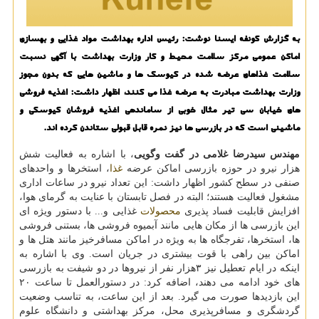
به گزارش كونفه ایسنا نوشت: رئیس اداره بهداشت مواد غذایی و بهسازی
اماكن عمومی مركز سلامت محیط و كار وزارت بهداشت با آگهی نسبت
سلامت غذاهای عرضه شده در كیوسك ها و ماشین هایی كه بدون مجوز
وزارت بهداشت مبادرت به عرضه غذا می كنند، اظهار داشت: اغذیه فروشی
های خیابان سی تیر مثال خوبی از ساماندهی اغذیه فروشان كیوسكی و
ماشینی است كه در بازرسی ها نیز نمره قابل قبولی ستاندن كرده اند.
مهندس سیدرضا غلامی در گفت وگویی
، با اشاره به فعالیت شش
هزار نیرو در حوزه بازرسی اماكن عرضه
غذا
، استخرها و واحدهای
صنفی در سطح كشور اظهار داشت: این تعداد نیرو در ساعات اداری
مشغول فعالیت هستند؛ البته در فصل تابستان با عنایت به گرمای هوا،
افزایش قابلیت فساد پذیری
محصولات
غذایی و... با دستور ویژه ای
این بازرسی ها از مكان هایی مانند آبمیوه فروشی ها، بستنی فروشی
ها، استخرها، تفرجگاه ها به ویژه در اماكن مسافرخیز مانند هتل ها و
اماكن بین راهی با قوت بیشتری در جریان است. وی با اشاره به
اینكه در ایام تعطیل نیز ۳هزار نفر از نیروها در دو شیفت به بازرسی
های خود ادامه می دهند، اضافه كرد: در دستورالعمل تا ساعت ۲۰
این بازدیدها صورت می گیرد. بعد از این ساعت، به تناسب وضعیت
گردشگری و مسافرپذیری محل، مركز بهداشتی و دانشگاه علوم