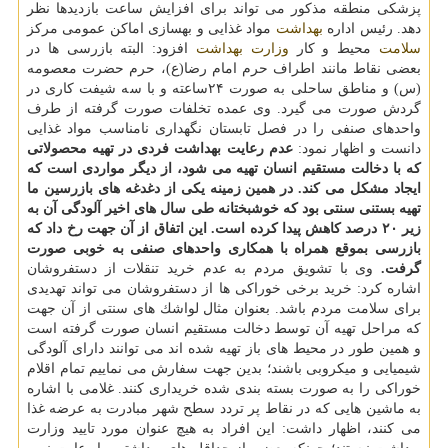
پزشكی منطقه مذكور می تواند برای افزایش ساعت بازدیدها نظر
دهد. رئیس اداره
بهداشت
مواد غذایی و بهسازی اماكن عمومی مركز
سلامت
محیط و كار
وزارت بهداشت
افزود: البته بازرسی ها در
بعضی نقاط مانند اطراف حرم امام رضا(ع)، حرم حضرت معصومه
(س) و مناطق ساحلی به صورت ۲۴ساعته و با سه شیفت كاری در
گردش صورت می گیرد. وی عمده تخلفات صورت گرفته از طرف
واحدهای صنفی را در فصل تابستان نگهداری نامناسب مواد غذایی
دانست و اظهار نمود:
عدم رعایت بهداشت فردی در تهیه محصولاتی
كه با دخالت مستقیم انسان تهیه می شود، از دیگر مواردی است كه
ایجاد مشكل می كند. در همین زمینه
یكی از دغدغه های بازرسین ما
تهیه بستنی سنتی بود كه خوشبختانه طی سال های اخیر آلودگی آن به
زیر ۲۰ درصد كاهش پیدا كرده است. این اتفاق از آن جهت رخ داد كه
بازرسی بموقع همراه با همكاری واحدهای صنفی به خوبی صورت
گرفت.
وی با تشویق مردم به عدم خرید تنقلات از دستفروشان
اشاره كرد: خرید برخی خوراكی ها از دستفروشان می تواند تهدیدی
برای سلامت مردم باشد. بعنوان مثال لواشك های سنتی از آن جهت
كه مراحل تهیه آن توسط دخالت مستقیم انسان صورت گرفته است
و همین طور در محیط های باز تهیه شده اند می توانند دارای آلودگی
شیمیایی و میكروبی باشند؛ بدین جهت سفارش می نماییم تمام اقلام
خوراكی را به صورت بسته بندی شده خریداری كنند. غلامی با اشاره
به ماشین هایی كه در نقاط پر تردد سطح شهر مبادرت به عرضه غذا
می كنند، اظهار داشت: این افراد به هیچ عنوان مورد تایید وزارت