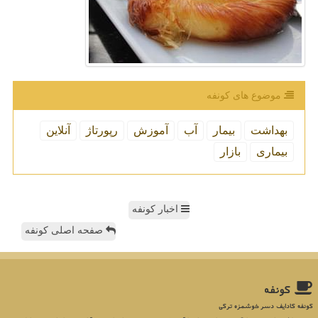
موضوع های كونفه
بهداشت
بیمار
آب
آموزش
رپورتاژ
آنلاین
بیماری
بازار
اخبار کونفه
صفحه اصلی کونفه
كونفه
کونفه کادایف دسر خوشمزه ترکی