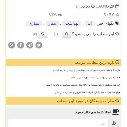
1398/05/29
14:56:55
3993
/ 5
5.0
تگهای خبر:
آب
,
بهداشت
,
بیمار
,
بیماری
این مطلب را می پسندید؟
(0)
(1)
تازه ترین مطالب مرتبط
ارایه ۱ و هفت دهم میلیون خدمت بهداشتی و درمانی به زوار اربعین
تغذیه پدر می تواند بر سلامت نوزاد تاثیر بگذارد
عرضه بیشتر از یک میلیون و ۵۴۴ هزار خدمت سلامت به زائرین اربعین
رفع محدودیت های بانکی شرکت های دارویی و تجهیزات پزشکی
نظرات بینندگان در مورد این مطلب
لطفا شما هم
نظر دهید