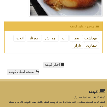
موضوع های كونفه
بهداشت
بیمار
آب
آموزش
رپورتاژ
آنلاین
بیماری
بازار
اخبار کونفه
صفحه اصلی کونفه
كونفه
کونفه کادایف دسر خوشمزه ترکی
کونفه، لذت شیرینی خانگی در کنار عزیزان با آموزش پخت کونفه و اخبار حوزه آشپزی، خانواده و مسائل
اجتماعی