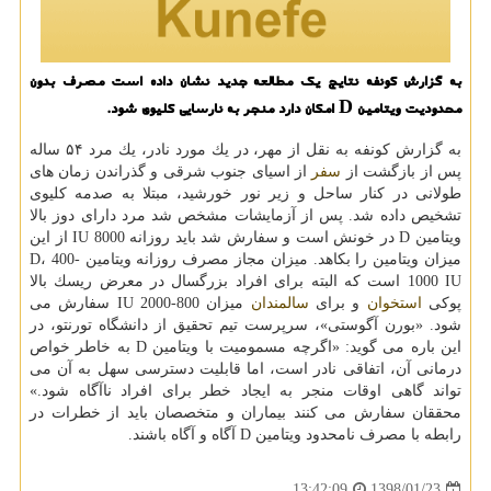
به گزارش كونفه نتایج یك مطالعه جدید نشان داده است مصرف بدون
محدودیت ویتامین D امكان دارد منجر به نارسایی كلیوی شود.
به گزارش كونفه به نقل از مهر، در یك مورد نادر، یك مرد ۵۴ ساله
پس از بازگشت از
سفر
از اسیای جنوب شرقی و گذراندن زمان های
طولانی در كنار ساحل و زیر نور خورشید، مبتلا به صدمه كلیوی
تشخیص داده شد. پس از آزمایشات مشخص شد مرد دارای دوز بالا
ویتامین D در خونش است و سفارش شد باید روزانه 8000 IU از این
میزان ویتامین را بكاهد. میزان مجاز مصرف روزانه ویتامین D، 400-
1000 IU است كه البته برای افراد بزرگسال در معرض ریسك بالا
پوكی
استخوان
و برای
سالمندان
میزان 800-2000 IU سفارش می
شود. «بورن آگوستی»، سرپرست تیم تحقیق از دانشگاه تورنتو، در
این باره می گوید: «اگرچه مسمومیت با ویتامین D به خاطر خواص
درمانی آن، اتفاقی نادر است، اما قابلیت دسترسی سهل به آن می
تواند گاهی اوقات منجر به ایجاد خطر برای افراد ناآگاه شود.»
محققان سفارش می كنند بیماران و متخصصان باید از خطرات در
رابطه با مصرف نامحدود ویتامین D آگاه و آگاه باشند.
1398/01/23
13:42:09