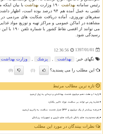
رئیس سامانه
بهداشت
۱۹۰ وزارت
بهداشت
با بیان اینكه
تلفنی به عمل آمده هم ۹۴ درصد بوده است، اظهار داشت: سامانه
سفرهای نوروزی، آماده دریافت شكایت های مردمی در
مشاهده در اماكن عمومی و مراكز تهیه و توزیع مواد غذای
می توانند ا
رسیدگی شود.
1397/01/01
12:36:56
تگهای خبر:
بهداشت
,
پزشك
,
وزارت بهداشت
این مطلب را می پسندید؟
(0)
(1)
تازه ترین مطالب مرتبط
ارایه ۱ و هفت دهم میلیون خدمت بهداشتی و درمانی به زوار اربعین
تغذیه پدر می تواند بر سلامت نوزاد تاثیر بگذارد
عرضه بیشتر از یک میلیون و ۵۴۴ هزار خدمت سلامت به زائرین اربعین
رفع محدودیت های بانکی شرکت های دارویی و تجهیزات پزشکی
نظرات بینندگان در مورد این مطلب