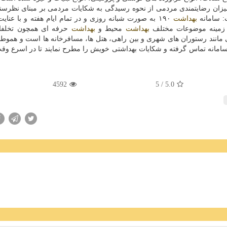
 میزان رضایتمندی مردمی از نحوه رسیدگی به شكایات مردمی بر مبنای نظرس
بهداشت
۱۹۰ به صورت شبانه روزی و در تمام ایام هفته و با عنایت
 زمینه موضوعات مختلف
بهداشت
محیط و
بهداشت
حرفه ای همچون تخلفا
ی مانند رستوران های شهری و بین راهی، هتل ها، مسافرخانه ها است و هموطن
ز اقصی نقاط كشور با شماره تلفن ۱۹۰ با این سامانه تماس گرفته و شكایات بهداشتی خویش را مطرح نمایند تا در اسرع 
4592
/ 5
5.0