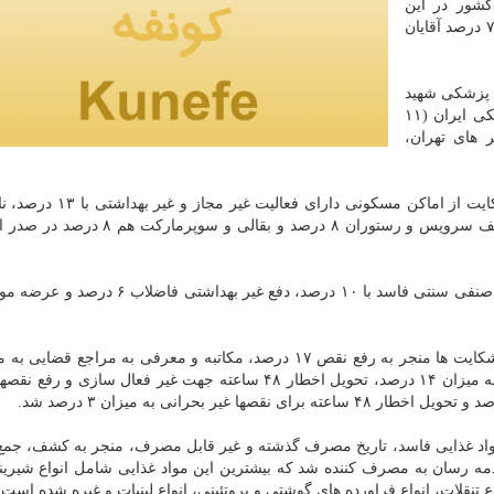
كشور در این
سامانه ثبت كردند، اضافه كرد: جنسیت تماس گیرندگان ۷۶ درصد آقایان
 پزشكی شهید
بهشتی (۱۲درصد)، مشهد (۱۲ درصد)، دانشگاه علوم پزشكی ایران (۱۱
درصد) و از شهر های تهران،
ادامه داد: شكایت از اماكن مسكونی دارای فعالیت غ
۱۰ درصد، اغذیه فروشی و ساندویچ و پیتزا ۱۰ درصد، سلف سرویس و رستوران ۸ درصد و بقا
وی افزود: بیشترین مورد شكایت هم از عرضه مواد غذایی صنفی سنتی فاسد با ۱۰ درصد، دفع غیر 
درصد، ابلاغ اخطار و عرضه مهلت رفع نقصها غیر بحرانی به میزان ۱۴ درصد، تحویل اخطار ۴۸ ساعته جهت غیر فعال سا
مواد غذایی فاسد، تاریخ مصرف گذشته و غیر قابل مصرف، منجر به كشف، جمع
ار و ۲۸ كیلوگرم كالاهای صدمه رسان به مصرف كننده شد كه بیشترین این مواد غذایی شامل انواع شی
تنقلات، انواع فراورده های گوشتی و پروتئینی، انواع لبنیات و غیره شده است.