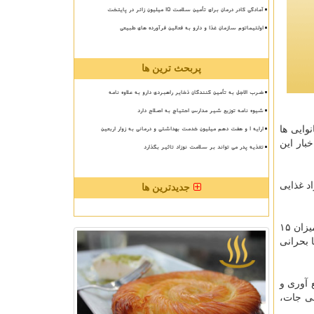
آمادگی کادر درمان برای تأمین سلامت 15 میلیون زائر در پایتخت
اولتیماتوم سازمان غذا و دارو به فعالین فرآورده های طبیعی
پربحث ترین ها
ضرب الاجل به تأمین کنندگان ذخایر راهبردی دارو به علاوه نامه
شیوه نامه توزیع شیر مدارس احتیاج به اصلاح دارد
ارایه ۱ و هفت دهم میلیون خدمت بهداشتی و درمانی به زوار اربعین
یر مجاز و غیر بهداشتی با ۱۳ درصد، نانوایی ها
لی و سوپرماركت هم ۸ درصد در صدر اخبار این
تغذیه پدر می تواند بر سلامت نوزاد تاثیر بگذارد
بهداشتی فاضلاب ۶ درصد و عرضه مواد غذایی
جدیدترین ها
آقازاده تصریح كرد: اقدامات قانونی معمول در زمینه این شكایت ها منجر به رفع نقص ۱۷ درصد، مكاتبه و معرفی به مراجع قضایی به میزان ۱۵
زی و رفع نقصها بحرانی
 آوری و
رینی جات،