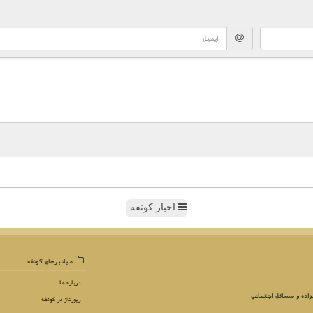
اخبار کونفه
میانبرهای كونفه
درباره ما
واده و مسائل اجتماعی
رپورتاژ در كونفه