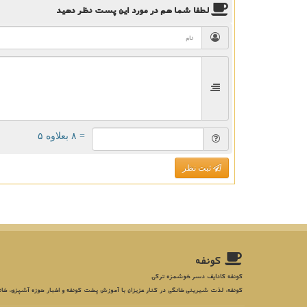
لطفا شما هم
در مورد این پست
نظر دهید
= ۸ بعلاوه ۵
ثبت نظر
كونفه
کونفه کادایف دسر خوشمزه ترکی
کونفه، لذت شیرینی خانگی در کنار عزیزان با آموزش پخت کونفه و اخبار حوزه آشپزی، خان