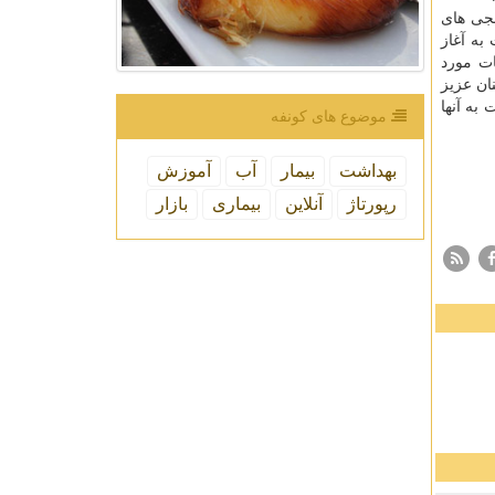
نجی های
 به آغاز
ت مورد
ان عزیز
وقت به آنها
موضوع های كونفه
بهداشت
بیمار
آب
آموزش
رپورتاژ
آنلاین
بیماری
بازار