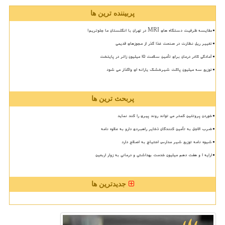
پربیننده ترین ها
مقایسه ظرفیت دستگاه های MRI در تهران با انگلستان ما جلوتریم!
تغییر ریل نظارت در صنعت غذا گذر از مجوزهای قدیمی
آمادگی کادر درمان برای تأمین سلامت 15 میلیون زائر در پایتخت
توزیع سه میلیون پاکت شیرخشک یارانه ای واگذار می شود
پربحث ترین ها
خوردن پروتئین کمتر می تواند روند پیری را کند نماید
ضرب الاجل به تأمین کنندگان ذخایر راهبردی دارو به علاوه نامه
شیوه نامه توزیع شیر مدارس احتیاج به اصلاح دارد
ارایه ۱ و هفت دهم میلیون خدمت بهداشتی و درمانی به زوار اربعین
جدیدترین ها