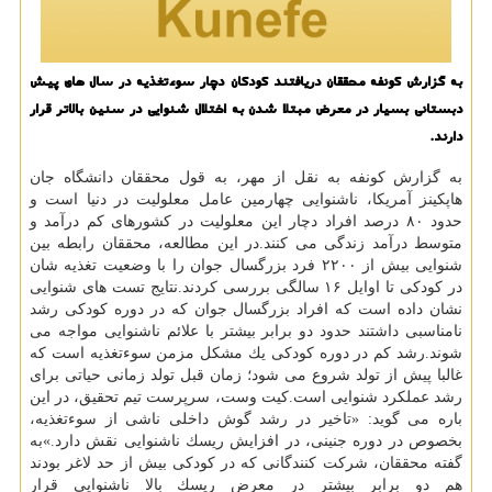
به گزارش كونفه محققان دریافتند كودكان دچار سوءتغذیه در سال های پیش
دبستانی بسیار در معرض مبتلا شدن به اختلال شنوایی در سنین بالاتر قرار
دارند.
به گزارش كونفه به نقل از مهر، به قول محققان دانشگاه جان
هاپكینز آمریكا، ناشنوایی چهارمین عامل معلولیت در دنیا است و
حدود ۸۰ درصد افراد دچار این معلولیت در كشورهای كم درآمد و
متوسط درآمد زندگی می كنند.در این مطالعه، محققان رابطه بین
شنوایی بیش از ۲۲۰۰ فرد بزرگسال جوان را با وضعیت تغذیه شان
در كودكی تا اوایل ۱۶ سالگی بررسی كردند.نتایج تست های شنوایی
نشان داده است كه افراد بزرگسال جوان كه در دوره كودكی رشد
نامناسبی داشتند حدود دو برابر بیشتر با علائم ناشنوایی مواجه می
شوند.رشد كم در دوره كودكی یك مشكل مزمن سوءتغذیه است كه
غالبا پیش از تولد شروع می شود؛ زمان قبل تولد زمانی حیاتی برای
رشد عملكرد شنوایی است.كیت وست، سرپرست تیم تحقیق، در این
باره می گوید: «تاخیر در رشد گوش داخلی ناشی از سوءتغذیه،
بخصوص در دوره جنینی، در افزایش ریسك ناشنوایی نقش دارد.»به
گفته محققان، شركت كنندگانی كه در كودكی بیش از حد لاغر بودند
هم دو برابر بیشتر در معرض ریسك بالا ناشنوایی قرار