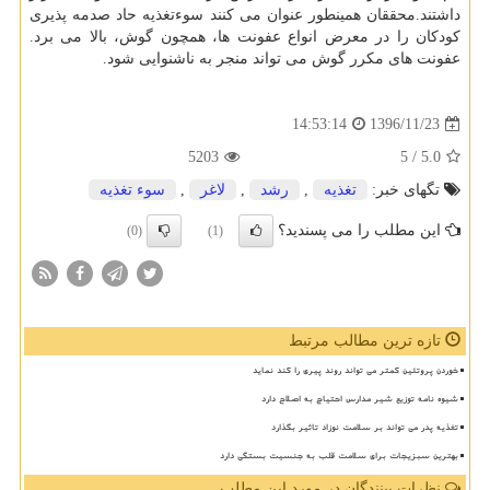
داشتند.محققان همینطور عنوان می كنند سوءتغذیه حاد صدمه پذیری
كودكان را در معرض انواع عفونت ها، همچون گوش، بالا می برد.
عفونت های مكرر گوش می تواند منجر به ناشنوایی شود.
1396/11/23
14:53:14
5203
/ 5
5.0
تگهای خبر:
تغذیه
,
رشد
,
لاغر
,
سوء تغذیه
این مطلب را می پسندید؟
(0)
(1)
تازه ترین مطالب مرتبط
خوردن پروتئین کمتر می تواند روند پیری را کند نماید
شیوه نامه توزیع شیر مدارس احتیاج به اصلاح دارد
تغذیه پدر می تواند بر سلامت نوزاد تاثیر بگذارد
بهترین سبزیجات برای سلامت قلب به جنسیت بستگی دارد
نظرات بینندگان در مورد این مطلب