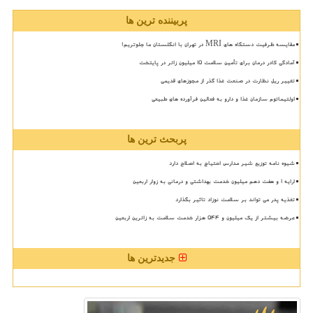
پربیننده ترین ها
مقایسه ظرفیت دستگاه های MRI در تهران با انگلستان ما جلوتریم!
آمادگی کادر درمان برای تأمین سلامت 15 میلیون زائر در پایتخت
تغییر ریل نظارت در صنعت غذا گذر از مجوزهای قدیمی
اولتیماتوم سازمان غذا و دارو به فعالین فرآورده های طبیعی
پربحث ترین ها
شیوه نامه توزیع شیر مدارس احتیاج به اصلاح دارد
ارایه ۱ و هفت دهم میلیون خدمت بهداشتی و درمانی به زوار اربعین
تغذیه پدر می تواند بر سلامت نوزاد تاثیر بگذارد
عرضه بیشتر از یک میلیون و ۵۴۴ هزار خدمت سلامت به زائرین اربعین
جدیدترین ها