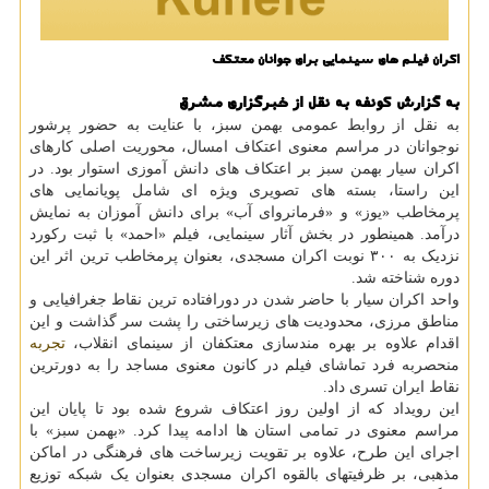
اکران فیلم های سینمایی برای جوانان معتکف
به گزارش کونفه به نقل از خبرگزاری مشرق
به نقل از روابط عمومی بهمن سبز، با عنایت به حضور پرشور
نوجوانان در مراسم معنوی اعتکاف امسال، محوریت اصلی کارهای
اکران سیار بهمن سبز بر اعتکاف های دانش آموزی استوار بود. در
این راستا، بسته های تصویری ویژه ای شامل پویانمایی های
پرمخاطب «یوز» و «فرمانروای آب» برای دانش آموزان به نمایش
درآمد. همینطور در بخش آثار سینمایی، فیلم «احمد» با ثبت رکورد
نزدیک به ۳۰۰ نوبت اکران مسجدی، بعنوان پرمخاطب ترین اثر این
دوره شناخته شد.
واحد اکران سیار با حاضر شدن در دورافتاده ترین نقاط جغرافیایی و
مناطق مرزی، محدودیت های زیرساختی را پشت سر گذاشت و این
اقدام علاوه بر بهره مندسازی معتکفان از سینمای انقلاب،
تجربه
منحصربه فرد تماشای فیلم در کانون معنوی مساجد را به دورترین
نقاط ایران تسری داد.
این رویداد که از اولین روز اعتکاف شروع شده بود تا پایان این
مراسم معنوی در تمامی استان ها ادامه پیدا کرد. «بهمن سبز» با
اجرای این طرح، علاوه بر تقویت زیرساخت های فرهنگی در اماکن
مذهبی، بر ظرفیتهای بالقوه اکران مسجدی بعنوان یک شبکه توزیع