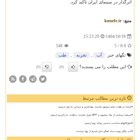
اثرگذار در سینمای ایران تاکید کرد.
منبع:
kunefe.ir
1404/10/18
15:23:29
548
/ 5
0.0
تگهای خبر:
آب
,
تجربه
,
طب
این مطلب را می پسندید؟
(0)
(0)
تازه ترین مطالب مرتبط
ارایه ۱ و هفت دهم میلیون خدمت بهداشتی و درمانی به زوار اربعین
عرضه بیشتر از یک میلیون و ۵۴۴ هزار خدمت سلامت به زائرین اربعین
خوراکیهای مناسب مسیر پیاده روی اربعین
آب پاکی روی دست اهالی دارو خبری از پول نیست