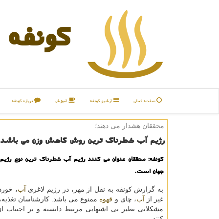
كونفه
صفحه اصلی
آرشیو كونفه
آموزش
درباره كونفه
محققان هشدار می دهند؛
رژیم آب خطرناك ترین روش كاهش وزن می باشد
كونفه: محققان عنوان می كنند رژیم آب خطرناك ترین نوع رژیم
جهان است.
به گزارش كونفه به نقل از مهر، در رژیم لاغری
آب
، خورد
غیر از
آب
، چای و
قهوه
ممنوع می باشد. كارشناسان تغذیه،
مشكلاتی نظیر بی اشتهایی مرتبط دانسته و بر اجتناب از
كنند.