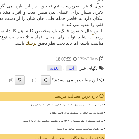
جوآن لابینر، سرپرست تیم تحقیق، در این باره می گوید
لاغری بسیار برای اعضای بدن مضر است و افراد مبتلا ب
امكان دارد به خاطر حمله قلبی جان شان را از دست دهن
قلب را تغذیه می كند. »
با این حال جیسون فانگ، یك متخصص كلیه اهل كانادا، س
رژیم
آب
مناسب باشد، اما باید تحت نظر دقیق
پزشك
باشد.
1396/11/06
18:07:59
تگهای خبر:
آب
,
تغذیه
این مطلب را می پسندید؟
(0)
(1)
تازه ترین مطالب مرتبط
ارایه ۱ و هفت دهم میلیون خدمت بهداشتی و درمانی به زوار اربعین
تغذیه پدر می تواند بر سلامت نوزاد تاثیر بگذارد
عرضه بیشتر از یک میلیون و ۵۴۴ هزار خدمت سلامت به زائرین اربعین
خوراکیهای مناسب مسیر پیاده روی اربعین
نظرات بینندگان در مورد این مطلب