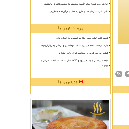
آمادگی کادر درمان برای تأمین سلامت 15 میلیون زائر در پایتخت
اولتیماتوم سازمان غذا و دارو به فعالین فرآورده های طبیعی
پربحث ترین ها
شیوه نامه توزیع شیر مدارس احتیاج به اصلاح دارد
ارایه ۱ و هفت دهم میلیون خدمت بهداشتی و درمانی به زوار اربعین
تغذیه پدر می تواند بر سلامت نوزاد تاثیر بگذارد
عرضه بیشتر از یک میلیون و ۵۴۴ هزار خدمت سلامت به زائرین
اربعین
جدیدترین ها