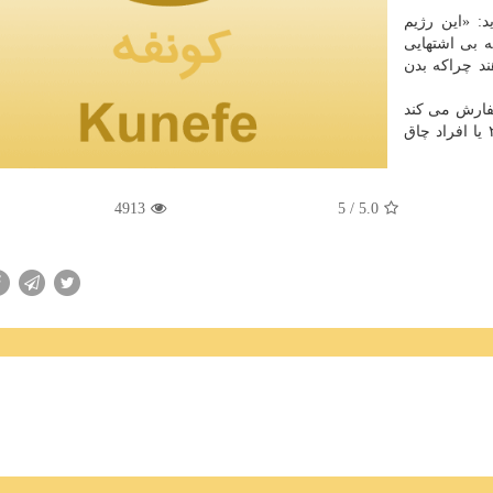
: «این رژیم
ه بی اشتهایی
د چراكه بدن
فارش می كند
شاید بتواند برای برخی افراد مبتلا به دیابت نوع۲ یا افراد چاق
4913
/ 5
5.0