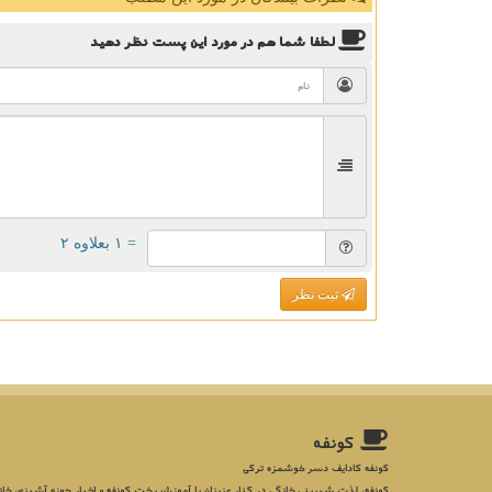
لطفا شما هم
در مورد این پست
نظر دهید
= ۱ بعلاوه ۲
ثبت نظر
كونفه
کونفه کادایف دسر خوشمزه ترکی
کونفه، لذت شیرینی خانگی در کنار عزیزان با آموزش پخت کونفه و اخبار حوزه آشپزی، خان