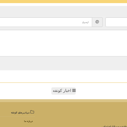
اخبار کونفه
میانبرهای كونفه
درباره ما
واده و مسائل اجتماعی