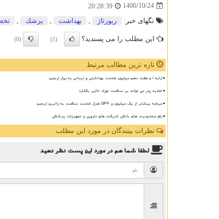
1400/10/24
20:28:39
تگهای خبر:
رپورتاژ
,
بهداشت
,
پزشك
,
تخ
این مطلب را می پسندید؟
(0)
(1)
تازه ترین مطالب مرتبط
ارایه ۱ و هفت دهم میلیون خدمت بهداشتی و درمانی به زوار اربعین
تغذیه پدر می تواند بر سلامت نوزاد تاثیر بگذارد
عرضه بیشتر از یک میلیون و ۵۴۴ هزار خدمت سلامت به زائرین اربعین
رفع محدودیت های بانکی شرکت های دارویی و تجهیزات پزشکی
نظرات بینندگان در مورد این مطلب
لطفا شما هم
در مورد این پست
نظر دهید