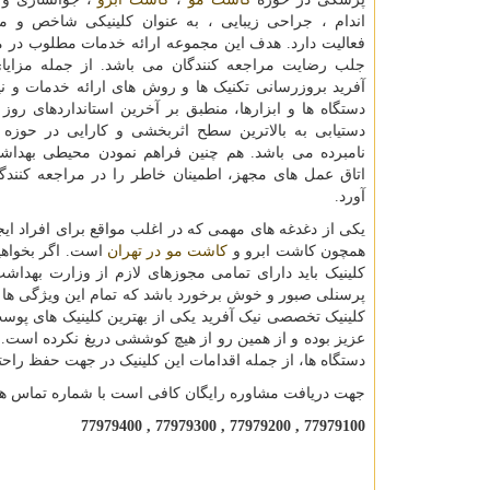
اندام ، جراحی زیبایی ، به عنوان کلینیکی شاخص و معت
فعالیت دارد. هدف این مجموعه ارائه خدمات مطلوب در م
جلب رضایت مراجعه کنندگان می باشد. از جمله مزایای
آفرید بروزرسانی تکنیک ها و روش های ارائه خدمات و ن
دستگاه ها و ابزارها، منطبق بر آخرین استانداردهای روز د
دستیابی به بالاترین سطح اثربخشی و کارایی در حوز
نامبرده می باشد. هم چنین فراهم نمودن محیطی بهداش
اتاق عمل های مجهز، اطمینان خاطر را در مراجعه کنندگ
آورد.
یکی از دغدغه های مهمی که در اغلب مواقع برای افراد ای
همچون کاشت ابرو و
کاشت مو در تهران
است. اگر بخواهی
کلینیک باید دارای تمامی مجوزهای لازم از وزارت بهدا
پرسنلی صبور و خوش برخورد باشد که تمام این ویژگی ها
کلینیک تخصصی نیک آفرید یکی از بهترین کلینیک های پوست
عزیز بوده و از همین رو از هیچ کوششی دریغ نکرده است. 
دستگاه ها، از جمله اقدامات این کلینیک در جهت حفظ راح
جهت دریافت مشاوره رایگان کافی است با شماره تماس ها
77979400 , 77979300 , 77979200 , 77979100