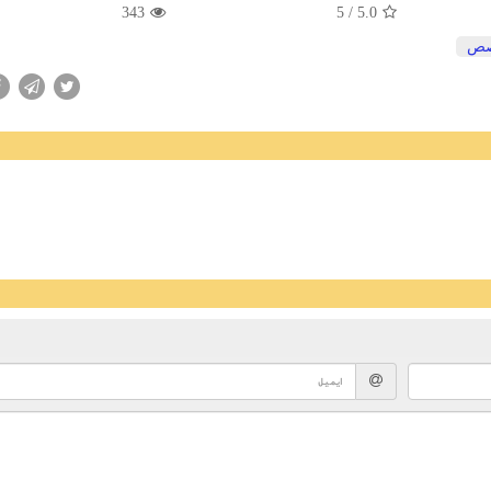
343
/ 5
5.0
صص