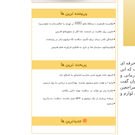
پربیننده ترین ها
مقایسه ظرفیت دستگاه های MRI در تهران با انگلستان ما جلوتریم!
تغییر ریل نظارت در صنعت غذا گذر از مجوزهای قدیمی
آمادگی کادر درمان برای تأمین سلامت 15 میلیون زائر در پایتخت
اولتیماتوم سازمان غذا و دارو به فعالین فرآورده های طبیعی
حرفه ای
پربحث ترین ها
 که این
شیوه نامه توزیع شیر مدارس احتیاج به اصلاح دارد
رمانی و
وان گفت
ارایه ۱ و هفت دهم میلیون خدمت بهداشتی و درمانی به زوار اربعین
مراجعین
تغذیه پدر می تواند بر سلامت نوزاد تاثیر بگذارد
لوازم و
عرضه بیشتر از یک میلیون و ۵۴۴ هزار خدمت سلامت به زائرین
اربعین
جدیدترین ها