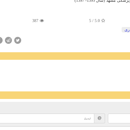
هد (سال 1395- 1397)
387
/ 5
5.0
اری