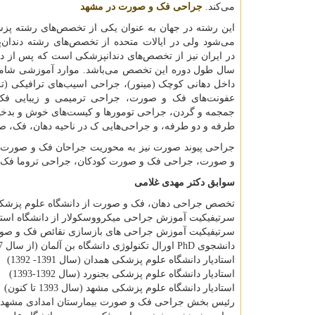
می‌کند.
جراحی فک و صورت در مشهد
این رشته در جهان به عنوان یکی از تخصص‌های رشته 
می‌شود ولی در ایالات متحده از تخصص‌های رشته دندان
سال طول دوره این تخصص می‌باشد. موارد آموزشی شام
داخل دهانی کوچک (مینور)، جراحی اسیب‌های ترافیکی (ت
عفونت‌های فک و صورت، جراحی ترمیمی و زیبایی ف
جمجمه و گردن، جراحی تومورها و کیست‌های خوش و بدخی
طرفه و دو طرفه، و جراحی‌هایی ک در ناحیه دهان، فک، ص
جراحی پیوند صورت نیز به محوریت جراحان فک و صورت 
و صورت، جراحی فک و صورت کودکان، جراحی تروما فک 
سوابق دکتر مهدی غلامی
تخصص جراحى دهان، فک و صورت از دانشگاه علوم پزشکی شیراز ( 
سرتیفیکیت آموزش جراحی میکرووسکولار از دانشگاه استومات
سرتیفیکیت آموزش جراحی های بازسازی نقائص فک و صورت از 
دانشجوی
PhD
اورال تکنولوژی دانشگاه بن آلمان (از سال 1397 تا کنون)
استادیار دانشگاه علوم پزشکی همدان (سال 1391- 1392)
استادیار دانشگاه علوم پزشکی بجنورد (سال 1392-1393)
استادیار دانشگاه علوم پزشکی مشهد (سال 1393 تا کنون)
رئیس بخش جراحی فک و صورت بیمارستان امدادی مشهد (سال 1397 تا