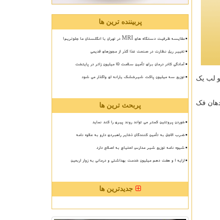
پربیننده ترین ها
مقایسه ظرفیت دستگاه های MRI در تهران با انگلستان ما جلوتریم!
تغییر ریل نظارت در صنعت غذا گذر از مجوزهای قدیمی
آمادگی کادر درمان برای تأمین سلامت 15 میلیون زائر در پایتخت
توزیع سه میلیون پاکت شیرخشک یارانه ای واگذار می شود
و لب یک
هان فک
پربحث ترین ها
خوردن پروتئین کمتر می تواند روند پیری را کند نماید
ضرب الاجل به تأمین کنندگان ذخایر راهبردی دارو به علاوه نامه
شیوه نامه توزیع شیر مدارس احتیاج به اصلاح دارد
ارایه ۱ و هفت دهم میلیون خدمت بهداشتی و درمانی به زوار اربعین
جدیدترین ها