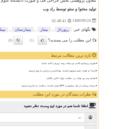
معاون پژوهشی بخش جراحی فک و صورت دانشگاه علوم پزشکی مش
تولید محتوا و سئو توسط راد وب
1400/09/24
02:48:41
تگهای خبر:
رپورتاژ
,
بیمار
,
بیمارستان
,
بیم
این مطلب را می پسندید؟
(0)
(1)
تازه ترین مطالب مرتبط
خوردن پروتئین کمتر می تواند روند پیری را کند نماید
ارایه ۱ و هفت دهم میلیون خدمت بهداشتی و درمانی به زوار اربعین
تغذیه پدر می تواند بر سلامت نوزاد تاثیر بگذارد
عرضه بیشتر از یک میلیون و ۵۴۴ هزار خدمت سلامت به زائرین اربعین
نظرات بینندگان در مورد این مطلب
لطفا شما هم
در مورد این پست
نظر دهید