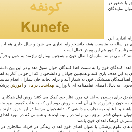
ردند و امروز هم ۷۰ دانشجو با حضور در
ان نمایندگان
 اندازی این
ر ساله به مناسبت هفته دانشجو راه اندازی می شود و سال جاری هم این 
ر سرتاسر کشور هم این پویش فعال است.
د که می توانند سازمان انتقال خون و همچنین بیماران نیازمند به خون و فرآو
ا کنندگان خون را به سمت اهدا کنندگان جوان سوق دهد و در این بین دانشج
ن به این هدف یاری کنند و همچنین جوانان و دانشجویان که از جوانی آغاز به اه
ز اهداکنندگان همیشگی خون به شمار آیند و برای نجات جان بیماران اقدام نمایند.
ویی به دنبال امضای تفاهمنامه ای با وزارت
بهداشت
،
درمان
و
آموزش
پزشک
 طریق برای رسیدن به اهداف مورد نظر خود کمک می کنند؛ روش اول همکاری د
مند به خون و فرآورده های آن است، روش دوم این که به علت کمبود نیرو ب
اشند و با عنایت به تجارب و دانشی که دانشجویان مرتبط در این حوزه دارند می
ان بعنوان قشر مرجع می توانند در زمینه ایده ها و شبهاتی که در مورد اهدای
ه گسترش فرهنگ اهدای خون باشند.
های علوم پزشکی با عنوان اهدای خون اهدای زندگی در خرداد سالجاری در