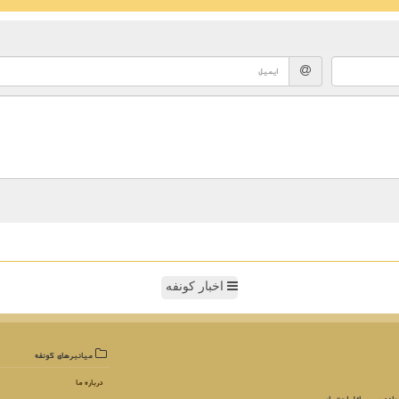
اخبار کونفه
میانبرهای كونفه
درباره ما
واده و مسائل اجتماعی