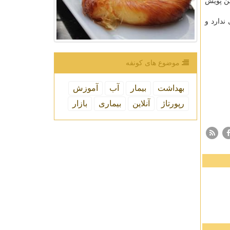
ین پویش
ندارد و
موضوع های كونفه
بهداشت
بیمار
آب
آموزش
رپورتاژ
آنلاین
بیماری
بازار