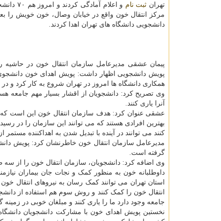
تهران
ثبت نام
و اعلام آمادگی ک
مرکز انتقال خون واقع در خیابان وصال، خون خویش را بعنو
دانشجویی دانشگاه های تهران اهدا کردند.
پیمان عشقی مدیرعامل سازمان انتقال خون در حاشیه راه
پویش دانشجویی اظهار داشت: پویش اهدای خون دانشجوی ه
همکاری دانشگاه ها امروز در تهران شروع به کار کرد و د
وی تصریح کرد: دانشجویان از اقشار بسیار مهم جامعه هستن
آنرا یاری کنند.
عشقی عنوان کرد: هدف سازمان انتقال خون این است که اهد
بهترین افرادی هستند که می توانند این سازمان را در رسید
کنند می توانند در آینده با تبدیل شدن به اهداکننده مستمر ا
مدیرعامل سازمان انتقال خون خاطرنشان کرد: پویش دانشج
گرفته است.
وی اضافه کرد: دانشجویان، سازمان انتقال خون را از سه
داوطلبانه خون به منظور کمک و نجات جان بیماران نیاز
استان تهران می توانند کمک رسان به نیروهای انتقال خون ب
انتقال خون را کمک کنند و روش سوم هم استفاده از دانشجوی
جامعه وجود دارد ما را یاری کنند و مبلغان خوبی در زمین
نخستین پویش اهدای خون با مشارکت دانشجویان دانشگاه 