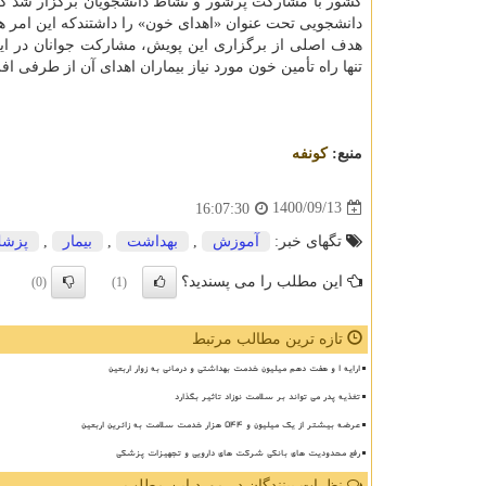
کشور با مشارکت پرشور و نشاط دانشجویان برگزار شد که 
دانشجویی تحت عنوان «اهدای خون» را داشتندکه این امر
هدف اصلی از برگزاری این پویش، مشارکت جوانان در این
تنها راه تأمین خون مورد نیاز بیماران اهدای آن از طرفی اف
منبع:
كونفه
1400/09/13
16:07:30
تگهای خبر:
آموزش
,
بهداشت
,
بیمار
,
پزش
این مطلب را می پسندید؟
(0)
(1)
تازه ترین مطالب مرتبط
ارایه ۱ و هفت دهم میلیون خدمت بهداشتی و درمانی به زوار اربعین
تغذیه پدر می تواند بر سلامت نوزاد تاثیر بگذارد
عرضه بیشتر از یک میلیون و ۵۴۴ هزار خدمت سلامت به زائرین اربعین
رفع محدودیت های بانکی شرکت های دارویی و تجهیزات پزشکی
نظرات بینندگان در مورد این مطلب