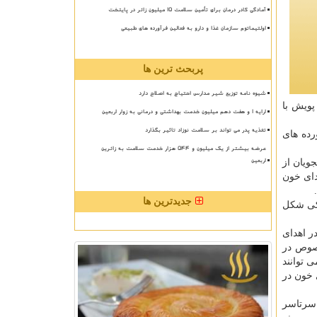
آمادگی کادر درمان برای تأمین سلامت 15 میلیون زائر در پایتخت
اولتیماتوم سازمان غذا و دارو به فعالین فرآورده های طبیعی
پربحث ترین ها
شیوه نامه توزیع شیر مدارس احتیاج به اصلاح دارد
پویش با
ارایه ۱ و هفت دهم میلیون خدمت بهداشتی و درمانی به زوار اربعین
تغذیه پدر می تواند بر سلامت نوزاد تاثیر بگذارد
رده های
عرضه بیشتر از یک میلیون و ۵۴۴ هزار خدمت سلامت به زائرین
اربعین
ویان از
دای خون
جدیدترین ها
ی شکل
ر اهدای
خصوص در
 توانند
 خون در
 سرتاسر