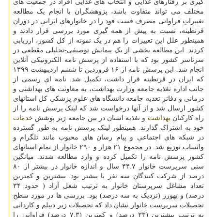
گیری بر رفتارهای غذایی و انتخاب های غذایی افراد در جمعیت های
مختلف می تواند متفاوت باشد، پژوهشگران با انجام یک مطالعه
تغییراتِ فراوانی مصرف فست فود را در خانوارهای ایرانی در دوران
قرنطینه، نسبت به پیش از همه گیری مورد بررسی قرار دادند و
همینطور علل این تغییرات را هم در یک نمونه از کل کشور، ارزیابی
کردند. این مطالعه بخشی از یک پیمایش توصیفی-تحلیلی مقطعی در
سرتاسر کشور بود که با استفاده از پرسش نامه الکترونیکی آنلاین
انجام شد. این پرسش نامه از ۱۶ فروردین تا ششم اردیبهشت ۱۳۹۹
که ایران در قرنطینه قرار داشت، تکمیل شد. نامه ای رسمی از
جانب اداره تغذیه جامعه وزارت بهداشت، به معاونت های بهداشتی و
درمانی و دفاتر تغذیه جامعه دانشگاه های علوم پزشکی کل استانهای
کشور ارسال شد و از آنها درخواست شد که لینک پرسش نامه را از
راه کارکنان
بهداشت
و تغذیه استان در بین جامعه زیر پوشش
خدمات
خود به اشتراک گذارند. همینطور لینک پرسش نامه به طور گسترده
در شبکه های اجتماعی و پیام رسان های محبوب مانند تلگرام و
واتساپ توزیع شد. در مجموع ۲۱ هزار و ۲۹۰ خانوار از تمام استانهای
کشور پرسش نامه را تکمیل کرده و وارد مطالعه شدند. میانگین
سنی سرپرست خانوار ۴۴.۷ سال و اندازه خانوار در بیشتر از ۸۰
درصد از شرکت کنندگان سه نفر یا بیشتر بود. بیشترین و کمترین
تعداد مشاغل سرپرستان خانوار به ترتیب شغل آزاد ( حدود ۳۴
درصد) و بهورز (نزدیک به سه درصد) بود. بررسی ها در مورد سطح
تحصیلات سرپرست خانوار نشان داد که تحصیلات زیر دیپلم و کاردانی
به ترتیب بیشترین (۳۳ درصد) و کمترین (۷.۳ درصد) فراوانی را