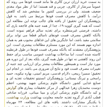
به سمت خرید ارزان ترین کالری ها مانند فست فودها می روند که
عموماً سرشار از کالری، چربی و قند هستند؛ اما از نظر مواد مغذی
ضعیف هستند. ولی در بررسی کشور ما مشخص شد که کاهش
درآمد، با کاهش مصرف فست فودها مرتبط می باشد. به قول
پژوهشگران این تحقیق؛ از یافته های جالب توجه این مطالعه این
است که همه گیری کووید-۱۹، جدا از همه جنبه های فاجعه باری که
داشته، فرصتی غیرمنتظره برای تغذیه سالم فراهم نموده است.
باآنکه کاهش مصرف فست فودهای ناسالم قطعا می تواند برای
سلامتی مفید باشد، اما جایگزین های این غذاهای محبوب هم به همان
اندازه مهم هستند که این مورد مستلزم مطالعات بیشتری است. این
پژوهشگران معتقدند که باآنکه مصرف فست فودها در طول قرنطینه
کاسته شده است، اما مداخلات بهداشت عمومی مناسب برای حفظ
این روند کاهشی نه تنها در طول همه گیری، بلکه بعد از این دوره هم
مورد نیاز است و همینطور مطالعات بیشتر برای ارزیابی چند جنبه از
تغییرات مصرف فست فود و نتایج آن ضروری می باشد. در انجام این
تحقیق؛ سمیرا ربیعی، دلارام قدسی، مریم امینی، بهاره نیکویه، حمید
راسخی و تیرنگ نیستانی؛ پژوهشگران انستیتو تحقیقات تغذیه ای و
صنایع غذایی کشور دانشگاه علوم پزشکی شهید بهشتی، اعظم
دوست محمدیان زهرا عبدالهی از مرکز تحقیقات بیماری های
گوارش
و کبد دانشگاه علوم پزشکی ایران و مینا مینائی، فرزانه صادقی
قطب آبادی از گروه تغذیه جامعه معاونت بهداشت
وزارت بهداشت
،
با یکدیگر مشارکت داشتند. یافته های این مطالعه، ۲۴ مهرماه
سالجاری (۱۶ اکتبر ۲۰۲۱) به صورت مقاله علمی با عنوان «تغییر در