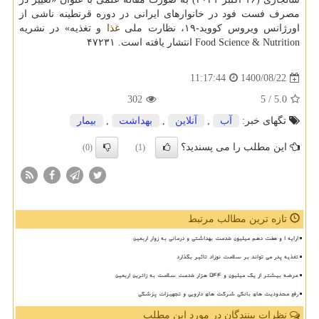
مصرف فست فود در خانوارهای ایرانی در دوره قرنطینه ناشی از
اورژانس ویروس کووید-۱۹، نظارت ملی
غذا
و تغذیه» در نشریه
Food Science & Nutrition انتشار یافته است. ۴۷۲۳۱
1400/08/22
11:17:44
302
/ 5
5.0
تگهای خبر:
آب
,
آنلاین
,
بهداشت
,
بیمار
این مطلب را می پسندید؟
(0)
(1)
تازه ترین مطالب مرتبط
ارایه ۱ و هفت دهم میلیون خدمت بهداشتی و درمانی به زوار اربعین
تغذیه پدر می تواند بر سلامت نوزاد تاثیر بگذارد
عرضه بیشتر از یک میلیون و ۵۴۴ هزار خدمت سلامت به زائرین اربعین
رفع محدودیت های بانکی شرکت های دارویی و تجهیزات پزشکی
نظرات بینندگان در مورد این مطلب