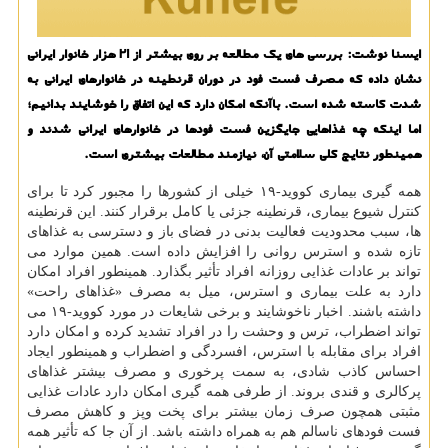
ایسنا نوشت: بررسی های یک مطالعه بر روی بیشتر از ۲۱ هزار خانوار ایرانی
نشان داده که مصرف فست فود در دوران قرنطینه در خانوارهای ایرانی به
شدت کاسته شده است. باآنکه امکان دارد که این اتفاق را خوشایند بدانیم؛
اما اینکه چه غذاهایی جایگزین فست فودها در خانوارهای ایرانی شدند و
همینطور نتایج کلی سلامتی آن، نیازمند مطالعات بیشتری است.
همه گیری بیماری کووید-۱۹ خیلی از کشورها را مجبور کرد تا برای
کنترل شیوع بیماری، قرنطینه جزئی یا کامل برقرار کنند. این قرنطینه
ها، سبب محدودیت فعالیت بدنی در فضای باز و دسترسی به غذاهای
تازه شده و استرس روانی را افزایش داده است. همین موارد می
تواند بر عادات غذایی روزانه افراد تأثیر بگذارد. همینطور افراد امکان
دارد به علت بیماری و استرس، میل به مصرف «غذاهای راحت»
داشته باشند. اخبار ناخوشایند و برخی شایعات در مورد کووید-۱۹ می
تواند اضطراب، ترس و وحشت را در افراد تشدید کرده و امکان دارد
افراد برای مقابله با استرس، افسردگی و اضطراب و همینطور ایجاد
احساس کاذب شادی، به سمت پرخوری و مصرف بیشتر غذاهای
پرکالری و قندی بروند. از طرفی همه گیری امکان دارد عادات غذایی
مثبتی همچون صرف زمان بیشتر برای پخت وپز و کاهش مصرف
فست فودهای ناسالم هم به همراه داشته باشد. از آن جا که تأثیر همه