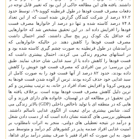
داشتند. یافته های این مطالعه حاکی از این بود که تغییر قابل توجه در
دفعات مصرف فست فودها در طول قرنطینه کووید-۱۹، توسط حدود
۷۶.۲ درصد از شرکت کنندگان گزارش شده است که از این تعداد
۷۴.۸ درصد کاسته شده و تنها دو درصد از خانوارها مصرف فست
فودها را افزایش داده اند. در این تحقیق مشخص شد که خانوارهایی
که حداقل یک کودک زیر پنج سال داشتند، کمتر احتمال داشت
مصرف فست فودها را کاهش دهند. در حالیکه خانوارهایی که
درآمدشان در طول قرنطینه به صورت چشم گیری کاسته شده بود و
در استانهای محروم زندگی می کردند، احتمال بیشتری داشت که
فست فودها را کاهش داده یا از سبد غذایی شان حذف نمایند. طبق
این بررسی؛ در بین افرادی که مصرف فست فود خویش را کاهش
داده بودند، حدود ۸۲ درصد از آنها فست فود را به صورت کامل از
سبد غذایی خود حذف کرده بودند. ترس از آلوده شدن فست فودها به
ویروس کرونا و افزایش تعداد افراد در خانه، به ترتیب بیشترین و کم
ترین دلیل کاهش مصرف فست فودها بوده است. برخلاف یافته ها
این تحقیق؛ در مطالعه ای در لهستان، خانواده های دارای فرزند و آن
هایی که در منطقه ای با تولید ناخالص داخلی (GDP) بالاتر زندگی می
کنند، شانس بیشتری برای تبعیت از الگوی غذایی ناسالم داشتند.
همینطور بررسی های گذشته نشان داده است که از دست دادن شغل
و درآمد در نتیجه تعطیلی های دولتی، منجر به اثرات نامطلوب بر
امنیت غذایی افراد صدمه پذیر در کشورهای کم درآمد و متوسط ​​می
شود. به این صورت که افراد فقیر با صرف بیشتر درآمد برای غذاها،