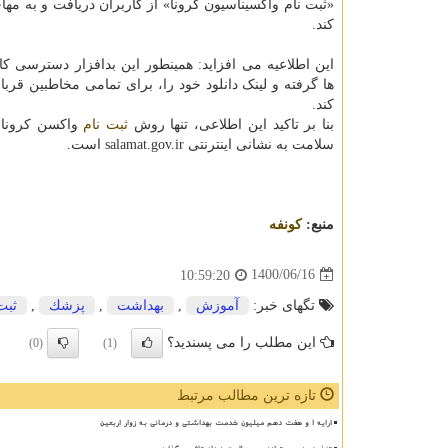
«ثبت نام واکسیناسیون کرونا» از کاربران دریافت و به مه
کند.
این اطلاعیه می افزاید: همینطور این بدافزار دسترسی کا
ها گرفته و لینک دانلود خود را، برای تمامی مخاطبین قرب
کند.
بنا بر تاکید این اطلاعی، تنها روش
ثبت نام
واکسن کرونا ص
سلامت به نشانی اینترنتی salamat.gov.ir است.
منبع:
كونفه
1400/06/16
10:59:20
تگهای خبر:
آموزش
,
بهداشت
,
پزشك
,
ثبت
این مطلب را می پسندید؟
(0)
(1)
تازه ترین مطالب مرتبط
ارایه ۱ و هفت دهم میلیون خدمت بهداشتی و درمانی به زوار اربعین
تغذیه پدر می تواند بر سلامت نوزاد تاثیر بگذارد