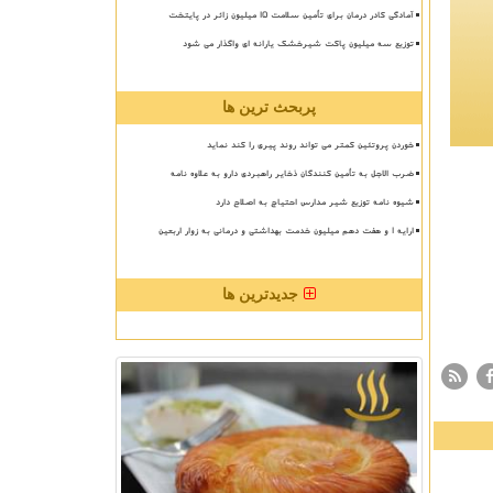
آمادگی کادر درمان برای تأمین سلامت 15 میلیون زائر در پایتخت
توزیع سه میلیون پاکت شیرخشک یارانه ای واگذار می شود
پربحث ترین ها
خوردن پروتئین کمتر می تواند روند پیری را کند نماید
ضرب الاجل به تأمین کنندگان ذخایر راهبردی دارو به علاوه نامه
شیوه نامه توزیع شیر مدارس احتیاج به اصلاح دارد
ارایه ۱ و هفت دهم میلیون خدمت بهداشتی و درمانی به زوار اربعین
جدیدترین ها