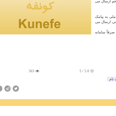
اجم ارسال می
ملی به پیامک
انی ارسال می
رفاً سامانه
563
/ 5
5.0
 نام