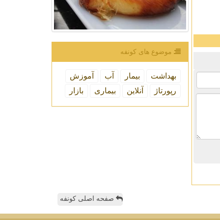
موضوع های كونفه
بهداشت
بیمار
آب
آموزش
رپورتاژ
آنلاین
بیماری
بازار
صفحه اصلی کونفه