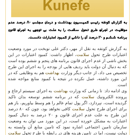
به گزارش كونفه رئیس كمیسیون بهداشت و درمان مجلس ۸۰ درصد عدم
موفقیت در اجرای طرح تحول سلامت را به علت بی توجهی به اجرای قانون
برنامه ششم و ۲۰ درصد آن را ناشی از كمبود اعتبارات دانست.
به گزارش كونفه به نقل از مهر، دكتر علی نوبخت در مورد وضعیت
اعتبارات طرح تحول
سلامت
، اظهار داشت: كمبود اعتبارات در این
بخش ناشی از عدم اجرای قانون برنامه های پنجم و ششم بوده است
كه به دنبال آن دولت باید ردیف هایی از بودجه را به اجرای این طرح
تخصیص می داد، از جانب دیگر وزارت
بهداشت
هم به وظایفی كه در
این مورد داشته، عمل نكرده در نتیجه با كمبود منابع مواجه شده
است.
وی ادامه داد: تا زمانی كه وزارت
بهداشت
به اجرای سیستم ارجاع و
پرونده الكترونیك
سلامت
كه در برنامه ششم توسعه بدان تاكید
گردیده است، نپردازد، اگر پول تمام عالم را هم وسط بیاوریم، باز هم
برای اجرای طرح تحول
سلامت
كافی نخواهد بود، چون كه ۸۰ درصد
این طرح به علت عدم اجرای قانون و ۲۰ درصد به دنبال كمبود
اعتبارات به مشكل خورده است، در این مورد می توان به وضعیت
سازمان تامین اجتماعی اشاره نمود كه تامین منابع آن وابسته به
دولت نیست، اما در تامین هزینه های در رابطه با طرح تحول
سلامت