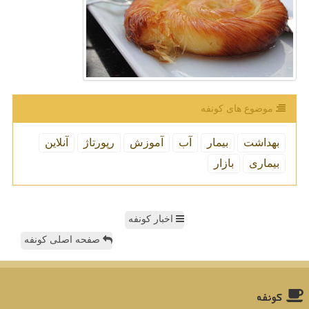
موضوع های كونفه
بهداشت
بیمار
آب
آموزش
رپورتاژ
آنلاین
بیماری
بازار
اخبار کونفه
صفحه اصلی کونفه
كونفه