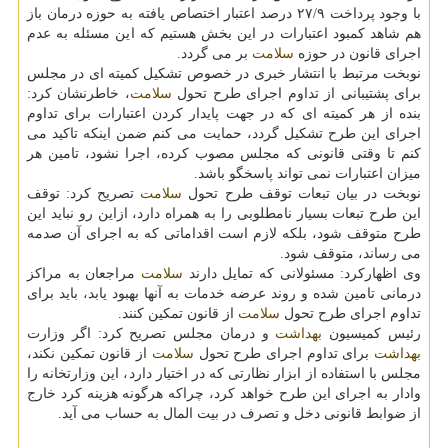
با وجود پرداخت ۲۷/۹ درصد اعتبار اختصاص یافته به حوزه درمان باز
هم شاهد كمبود اعتبارات در این بخش هستیم كه این مسئله به عدم
اجرای قانون در حوزه
سلامت
بر می گردد.
نوبخت مرتبط با انتشار خبری در خصوص تشكیل كمیته ای در مجلس
برای پشتیبانی از تداوم اجرای طرح تحول
سلامت
، خاطرنشان كرد:
بنده از هر كمیته ای كه در جهت پایدار كردن اعتبارات برای تداوم
اجرای این طرح تشكیل گردد، حمایت می كنم ضمن اینكه تاكید می
كنم تا وقتی قانونی كه مجلس مصوب كرده، اجرا نشود، تامین هر
میزان اعتبارات نمی تواند پاسخگو باشد.
نوبخت در بیان تبعات توقف طرح تحول
سلامت
تصریح كرد: توقف
این طرح تبعات بسیار نامطلوبی را به همراه دارد، ازاین رو نباید این
طرح متوقف شود، بلكه لازم است اقداماتی كه به اجرای آن صدمه
می رساند، متوقف شود.
وی اظهاركرد: مسئولانی كه تمایل دارند
سلامت
مراجعان به مراكز
درمانی تامین شده و روند عرضه خدمات به آنها بهبود یابد، باید برای
تداوم اجرای طرح تحول
سلامت
از قانون تمكین كنند.
رئیس كمیسیون
بهداشت
و درمان مجلس تصریح كرد: اگر وزارت
بهداشت
برای تداوم اجرای طرح تحول
سلامت
از قانون تمكین نكند،
مجلس با استفاده از ابزار نظارتی كه در اختیار دارد، این وزارتخانه را
وادار به اجرای این طرح خواهد كرد، چراكه هرگونه هزینه كرد خارج
از ضوابط قانونی دخل و تصرف در بیت المال به حساب می آید.