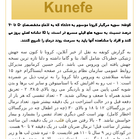
کونفه: سویه مرگبار کرونا موسوم به «دلتا» که به اذعان متخصصان 50 تا 60
درصد نسبت به سویه های قبلی مسری تر است، با 15 نشانه اصلی بروز می
کند و افراد با مشاهده آنها باید به سرعت روند درمان را شروع کنند.
به گزارش کونفه به نقل از خبر آنلاین، کرونا تا کنون سه جهش
ژنتیکی خطرناک شامل آلفا، بتا و گاما داشته و دلتا تازه ترین نسخه
جهش یافته این ویروس می باشد. دکتر حسین کرمانپور مدیرکل
روابط عمومی سازمان نظام پزشکی در صفحه اینستاگرام خود ۱۵
نشانه مبتلاشدن به ویروس دلتا کرونا را به ترتیب ذیل بر شمرده
است: ۱ - تب رو به افزایش که با استامینوفن و سایر تب برها و بدن
شویه کمی پایین می آید و باردیگر می رود بالای ۳۸.۵. ۲ - تعریق
شدید همراه با ضعف و بیحالی شدید. ۳ - تعداد تنفسی که هر بار از
دفعه قبل و در حالت استراحت در یک دقیقه بیشتر شود. تعداد نرمال
در بزرگسالان ۱۲ تا ۱۸ و بالای ۳۰ (چه در اطفال چه در بزرگسالان
اخطار کامل). بهتر است کس دیگری تعداد تنفس را بشمارد و بیمار
حواسش نباشد. ۴ - بالا رفتن ضربان
قلب
، در یک دقیقه، این ساعت
بیشتر از ساعت قبل! نرمال ضربان قلب در یک دقیقه ۷ تا ۹۰ هست.
در کودکان زیر ۹ سال تا ۱۱۰ هم عادیست. ۵ - تیره شدن لب ها و زیر
ناحن ها همراه با تنگی نفس با تعداد تنفس بالا. ۶ - ضعف فزاینده و