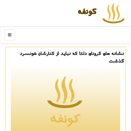
كونفه
منو
نشانه های کرونای دلتا که نباید از کنارشان خونسرد
گذشت