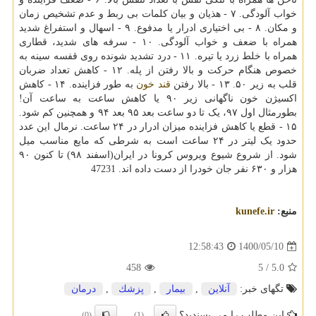
خواب آلودگی. ۷ - هذیان و بیان کلمات بی ربط و عدم تشخیص زمان
و مکان. ۸ - بی اختیاری ادرار یا مدفوع. ۹ - اسهال و استفراغ شدید
همراه با ضعف و خواب آلودگی. ۱۰ - سرفه های شدید، قطاری
همراه با خلط زرد یا تیره. ۱۱ - درد تشدید شونده روی قفسه سینه به
خصوص هنگام حرکت و بالا رفتن از پله. ۱۲ - کاهش تعداد ضربان
قلب به زیر ۵۰. ۱۳ - بالا رفتن
قند خون
به طور فزاینده. ۱۴ - کاهش
اکسیژن خون ناگهانی زیر ۹۰ یا کاهش ساعت به ساعت آن!
بطورمثال اول ۹۷، یک تا دو ساعت بعد ۹۵ بعد ۹۴ و همچنین کم شود.
۱۵ - قطع یا کاهش فزاینده میزان ادرار در ۲۴ ساعت. نرمال این عدد
حدود یک لیتر در ۲۴ ساعت است به شرطی که مایع مناسب میل
شود. از شروع شیوع ویروس کرونا در ایران(اسفند ۹۸) تا کنون ۹۰
هزار و ۶۳۰ نفر جان خودرا از دست داده اند. 47231
منبع:
kunefe.ir
1400/05/10
12:58:43
458
/ 5
5.0
تگهای خبر:
آنلاین
,
بیمار
,
پزشك
,
درمان
این مطلب را می پسندید؟
(0)
(1)