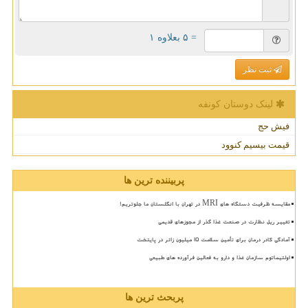
= ۵ بعلاوه ۱
ثبت نظر
لینک دوستان كونفه
فیش حج
قیمت بیسیم کنوود
پربیننده ترین ها
مقایسه ظرفیت دستگاه های MRI در تهران با انگلستان ما جلوتریم!
تغییر ریل نظارت در صنعت غذا گذر از مجوزهای قدیمی
آمادگی کادر درمان برای تأمین سلامت 15 میلیون زائر در پایتخت
اولتیماتوم سازمان غذا و دارو به فعالین فرآورده های طبیعی
پربحث ترین ها