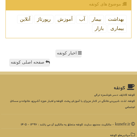
موضوع های كونفه
بهداشت
بیمار
آب
آموزش
رپورتاژ
آنلاین
بیماری
بازار
اخبار کونفه
صفحه اصلی کونفه
كونفه
کونفه کادایف دسر خوشمزه ترکی
کونفه، لذت شیرینی خانگی در کنار عزیزان با آموزش پخت کونفه و اخبار حوزه آشپزی، خانواده و مسائل
اجتماعی
kunefe.ir - مالکیت معنوی سایت كونفه متعلق به مالکین آن می باشد : 1396 - 1405
میانبرهای كونفه