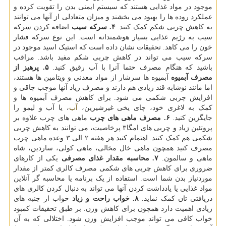
موجود در مواد غذایی هستند که سیستم ایمنی بدن را تقویت کرده و
عملکرد روده ها را بهبود می بخشند و میزان متعادلی از آنها می توانند
به کاهش چربی شکم کمک کنند.
۴. سرکه سیب
اضافه کردن سرکه
سیب به رژیم غذایی بسیار هوشمندانه است. این نوع سرکه فشار
خون را می کاهد. تحقیقات نشان داده است که استیک اسید موجود در
سرکه سیب می تواند در کاهش چربی شکم مفید باشد. مراقب
باشید که هنگام مصرف حتما آنرا با آب رقیق کنید.
۵. پرهیز از
مصرف آبمیوه
آبمیوه ها سرشار از مواد معدنی و ویتامین ها هستند،
اما مانند نوشابه قند زیادی هم دارند و مصرف زیاد آنها موجب چاقی و
افزایش چربی شکمی می شود. برای کاهش مصرف آبمیوه ها و
کمک به لاغری خود، چای یخی غیرشیرین،
آب
، یا آب و لیمو را
جایگزین کنید.
۶. مصرف ماهی های چرب
ماهی های چرب علاوه بر
پروتئین زیاد و چربی های امگا۳ پرخاصیت، می توانند به کاهش چربی
شکمی هم کمک کنند. اهتمام کنید هر هفته ۲ الی ۳ وعده ماهی چرب
مصرف کنید همچون ماهی خال مخالی، ماهی کولی، ساردین، شاه
ماهی و سالمون.
۷. محاسبه مقدار غذای مصرفی
یکی از کارهای
ضروری برای کاهش چربی های شکمی مصرف کالری کمتر از مقدار
موردنیاز بدن شما است. استفاده از یک برنامه یا محاسبه گر آنلاین
مواد غذایی یا یادداشت کردن آنها می تواند به دنبال کردن کالری های
دریافتی تان کمک نماید.
۸. خواب راحت و زیاد
خواب از جنبه های
زیادی اهمیت دارد همچون برای کاهش وزن. بر طبق تحقیقات کمبود
خواب کافی می تواند موجب افزایش وزن شود. اختلالی که به آن