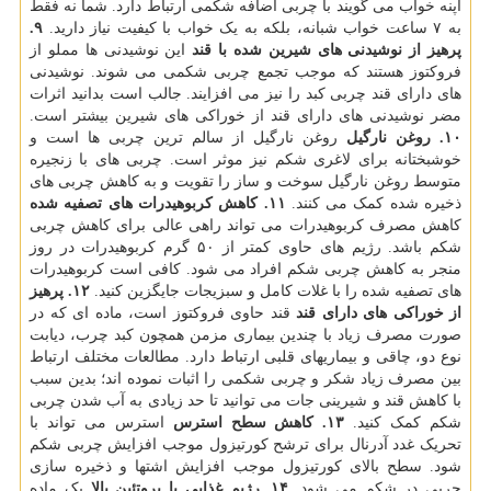
آپنه خواب می گویند با چربی اضافه شکمی ارتباط دارد. شما نه فقط
به ۷ ساعت خواب شبانه، بلکه به یک خواب با کیفیت نیاز دارید.
۹.
پرهیز از نوشیدنی های شیرین شده با قند
این نوشیدنی ها مملو از
فروکتوز هستند که موجب تجمع چربی شکمی می شوند. نوشیدنی
های دارای قند چربی کبد را نیز می افزایند. جالب است بدانید اثرات
مضر نوشیدنی های دارای قند از خوراکی های شیرین بیشتر است.
۱۰. روغن نارگیل
روغن نارگیل از سالم ترین چربی ها است و
خوشبختانه برای لاغری شکم نیز موثر است. چربی های با زنجیره
متوسط روغن نارگیل سوخت و ساز را تقویت و به کاهش چربی های
ذخیره شده کمک می کنند.
۱۱. کاهش کربوهیدرات های تصفیه شده
کاهش مصرف کربوهیدرات می تواند راهی عالی برای کاهش چربی
شکم باشد. رژیم های حاوی کمتر از ۵۰ گرم کربوهیدرات در روز
منجر به کاهش چربی شکم افراد می شود. کافی است کربوهیدرات
های تصفیه شده را با غلات کامل و سبزیجات جایگزین کنید.
۱۲. پرهیز
از خوراکی های دارای قند
قند حاوی فروکتوز است، ماده ای که در
صورت مصرف زیاد با چندین بیماری مزمن همچون کبد چرب، دیابت
نوع دو، چاقی و بیماریهای قلبی ارتباط دارد. مطالعات مختلف ارتباط
بین مصرف زیاد شکر و چربی شکمی را اثبات نموده اند؛ بدین سبب
با کاهش قند و شیرینی جات می توانید تا حد زیادی به آب شدن چربی
شکم کمک کنید.
۱۳. کاهش سطح استرس
استرس می تواند با
تحریک غدد آدرنال برای ترشح کورتیزول موجب افزایش چربی شکم
شود. سطح بالای کورتیزول موجب افزایش اشتها و ذخیره سازی
چربی در شکم می شود.
۱۴. رژیم غذایی با پروتئین بالا
یک ماده