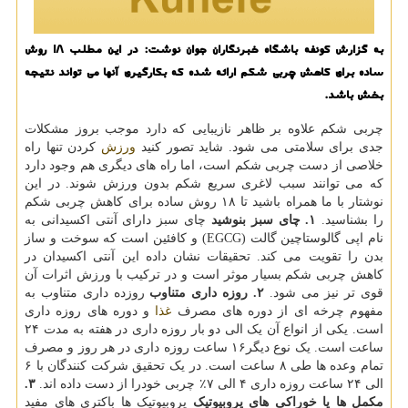
به گزارش کونفه باشگاه خبرنگاران جوان نوشت: در این مطلب 18 روش
ساده برای کاهش چربی شکم ارائه شده که بکارگیری آنها می تواند نتیجه
بخش باشد.
چربی شکم علاوه بر ظاهر نازیبایی که دارد موجب بروز مشکلات
جدی برای سلامتی می شود. شاید تصور کنید
ورزش
کردن تنها راه
خلاصی از دست چربی شکم است، اما راه های دیگری هم وجود دارد
که می توانند سبب لاغری سریع شکم بدون ورزش شوند. در این
نوشتار با ما همراه باشید تا ۱۸ روش ساده برای کاهش چربی شکم
را بشناسید.
۱. چای سبز بنوشید
چای سبز دارای آنتی اکسیدانی به
نام اپی گالوستاچین گالت (EGCG) و کافئین است که سوخت و ساز
بدن را تقویت می کند. تحقیقات نشان داده این آنتی اکسیدان در
کاهش چربی شکم بسیار موثر است و در ترکیب با ورزش اثرات آن
قوی تر نیز می شود.
۲. روزه داری متناوب
روزده داری متناوب به
مفهوم چرخه ای از دوره های مصرف
غذا
و دوره های روزه داری
است. یکی از انواع آن یک الی دو بار روزه داری در هفته به مدت ۲۴
ساعت است. یک نوع دیگر۱۶ ساعت روزه داری در هر روز و مصرف
تمام وعده ها طی ۸ ساعت است. در یک تحقیق شرکت کنندگان با ۶
الی ۲۴ ساعت روزه داری ۴ الی ۷٪ چربی خودرا از دست داده اند.
۳.
مکمل ها یا خوراکی های پروبیوتیک
پروبیوتیک ها باکتری های مفید