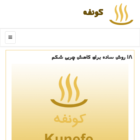
كونفه
منو
18 روش ساده برای كاهش چربی شكم