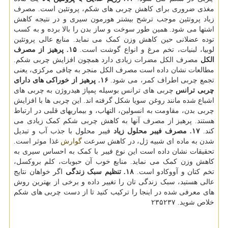
مغذی ضروری برای کاهش چربی های شکم، پروتئین است. مصرف
زیاد پروتئین موجب ترشح بیشتر هورمون سیری و در نتیجه کاهش
اشتها می شود. همین طور سوخت و ساز بدن را بالا برده و به کسب
توده عضلانی حین کاهش وزن کمک می نماید. منابع عالی پروتئین
لوبیا، لبنیات، تخم مرغ و انواع گوشت است.
۱۵. پرهیز از مصرف
الکل
مصرف الکل مضرات زیادی دارد همچون افزایش چربی شکم.
مطالعات نشان داده است مصرف الکل منجر به چاقی مرکزی، یعنی
تجمع چربی اطراف کمر، می شود.
۱۶. پرهیز از خوراکی های دارای
چربی ترانس
چربی های ترانس بوسیله پمپاژ هیدروژن به چربی های
اشباع شده مانند روغن سویا شکل گرفته اند. این چربی ها با افزایش
چربی بدن، مقاومت به انسولین، التهاب، و بیماریهای قلبی در ارتباط
هستند. پرهیز از مصرف آنها به کاهش چربی شکم کمک زیادی می
کند.
۱۷. مصرف فیبر محلول زیاد
فیبر محلول با جذب آب و تبدیل
شدن به ماده ای شبیه ژل، در کاهش سرعت
گوارش
غذا موثر است.
تحقیقات نشان داده است این نوع فیبر با کمک به احساس سیری به
کاهش وزن کمک می نماید. منابع خوب آن حبوبات، کلم بروکسل،
تخم کتان و آووکادو است.
۱۸. تنظیم سبک زندگی
اگر خواهان نتایج
عالی هستید، سبک زندگی تان را تغییر داده و برخی از بهترین روش
های معرفی شده در اینجا را ترکیب کنید تا از دست چربی های شکم
خلاص شوید. ۲۳۵۲۳۷