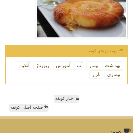
موضوع های كونفه
بهداشت
بیمار
آب
آموزش
رپورتاژ
آنلاین
بیماری
بازار
اخبار کونفه
صفحه اصلی کونفه
كونفه