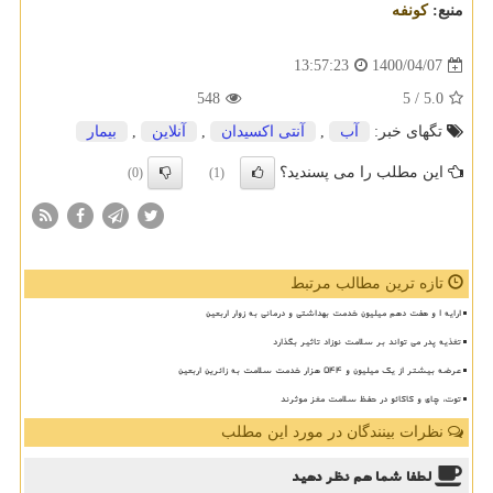
منبع:
كونفه
1400/04/07
13:57:23
548
/ 5
5.0
تگهای خبر:
آب
,
آنتی اكسیدان
,
آنلاین
,
بیمار
این مطلب را می پسندید؟
(0)
(1)
تازه ترین مطالب مرتبط
ارایه ۱ و هفت دهم میلیون خدمت بهداشتی و درمانی به زوار اربعین
تغذیه پدر می تواند بر سلامت نوزاد تاثیر بگذارد
عرضه بیشتر از یک میلیون و ۵۴۴ هزار خدمت سلامت به زائرین اربعین
توت، چای و کاکائو در حفظ سلامت مغز موثرند
نظرات بینندگان در مورد این مطلب
لطفا شما هم
نظر دهید