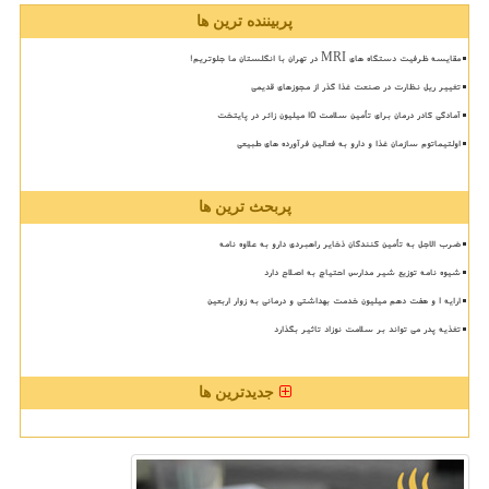
پربیننده ترین ها
مقایسه ظرفیت دستگاه های MRI در تهران با انگلستان ما جلوتریم!
تغییر ریل نظارت در صنعت غذا گذر از مجوزهای قدیمی
آمادگی کادر درمان برای تأمین سلامت 15 میلیون زائر در پایتخت
اولتیماتوم سازمان غذا و دارو به فعالین فرآورده های طبیعی
پربحث ترین ها
ضرب الاجل به تأمین کنندگان ذخایر راهبردی دارو به علاوه نامه
شیوه نامه توزیع شیر مدارس احتیاج به اصلاح دارد
ارایه ۱ و هفت دهم میلیون خدمت بهداشتی و درمانی به زوار اربعین
تغذیه پدر می تواند بر سلامت نوزاد تاثیر بگذارد
جدیدترین ها