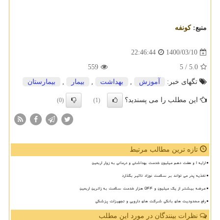
منبع:
كونفه
1400/03/10
22:46:44
559
/ 5
5.0
تگهای خبر:
آموزش
,
بهداشت
,
بیمار
,
بیمارستان
این مطلب را می پسندید؟
(0)
(1)
تازه ترین مطالب مرتبط
ارایه ۱ و هفت دهم میلیون خدمت بهداشتی و درمانی به زوار اربعین
تغذیه پدر می تواند بر سلامت نوزاد تاثیر بگذارد
عرضه بیشتر از یک میلیون و ۵۴۴ هزار خدمت سلامت به زائرین اربعین
رفع محدودیت های بانکی شرکت های دارویی و تجهیزات پزشکی
نظرات بینندگان در مورد این مطلب