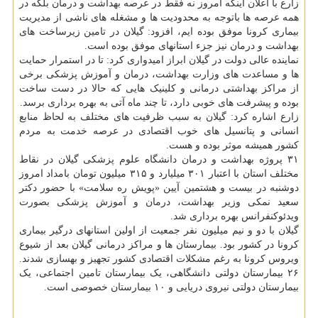
زارع با اعلان اینکه امروز نه فقط در عرصه بهداشت و درمان بلکه در
همه عرصه ها باتوجه به محدودیت ها و مشغله های ناشی از مدیریت
بیماری کرونا موفق بوده ایم، افزود: گیلان در تامین زیرساخت های
بهداشت و درمان نیز جزء استانهای موفق بوده است.
نماینده عالی دولت در گیلان ابراز امیدواری کرد: تا در استمرار حمایت
ها و مساعدت های وزارت بهداشت، درمان و آموزش پزشکی برخی
از مراکز بهداشتی درمانی و کلینیک هایی که حالا در دست ساخت
بوده و پیشرفت های خوبی دارد، تا چند ماه آتی به بهره برداری برسد.
زارع اشاره کرد: گیلان به سبب ظرفیت های مختلف به لحاظ منابع
انسانی و پتانسیل های خوب اقتصادی در عرصه خدمت به مردم
کشور همیشه موثر بوده و هست.
۳۱ پروژه بهداشت و درمان دانشگاه علوم پزشکی گیلان در نقاط
مختلف استان با اعتبار ۳۰۱ میلیارد و ۳۱۵ میلیون تومان بامداد امروز
دوشنبه در بیست و هشتمین آیین «پویش ره سلامت» با حضور دکتر
سعید نمکی وزیر بهداشت، درمان و آموزش پزشکی بصورت
ویدئوکنفرانس بهره برداری شد.
گیلان با دو و نیم میلیون نفر جمعیت از اولین استانهای درگیر بیماری
کرونا در کشور بود. بیمارستان ها و مراکز درمانی گیلان بعد از شیوع
ویروس کرونا به رغم مشکلات اقتصادی کشور تجهیز و بهسازی شدند.
۲۶ بیمارستان دولتی دانشگاهی، یک بیمارستان تامین اجتماعی، یک
بیمارستان دولتی نیروی دریایی و ۱۰ بیمارستان خصوصی است.