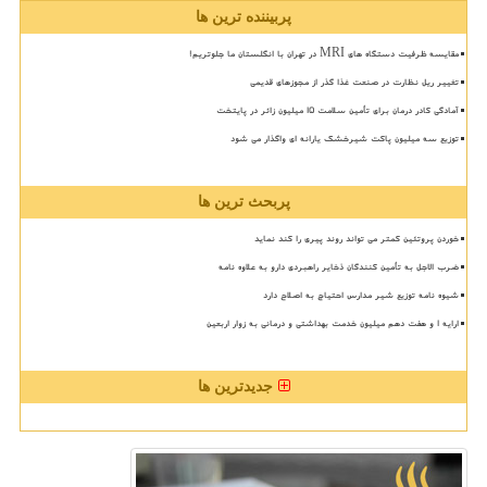
پربیننده ترین ها
مقایسه ظرفیت دستگاه های MRI در تهران با انگلستان ما جلوتریم!
تغییر ریل نظارت در صنعت غذا گذر از مجوزهای قدیمی
آمادگی کادر درمان برای تأمین سلامت 15 میلیون زائر در پایتخت
توزیع سه میلیون پاکت شیرخشک یارانه ای واگذار می شود
پربحث ترین ها
خوردن پروتئین کمتر می تواند روند پیری را کند نماید
ضرب الاجل به تأمین کنندگان ذخایر راهبردی دارو به علاوه نامه
شیوه نامه توزیع شیر مدارس احتیاج به اصلاح دارد
ارایه ۱ و هفت دهم میلیون خدمت بهداشتی و درمانی به زوار اربعین
جدیدترین ها