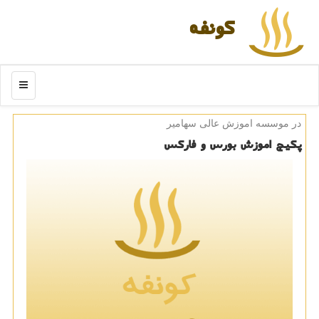
كونفه
منو
در موسسه اموزش عالی سهامیر
پكیج اموزش بورس و فاركس