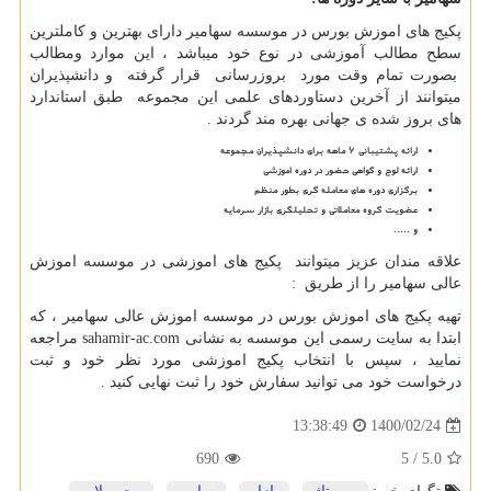
پکیج های اموزش بورس در موسسه سهامیر دارای بهترین و کاملترین
سطح مطالب آموزشی در نوع خود میباشد ، این موارد ومطالب
بصورت تمام وقت مورد بروزرسانی قرار گرفته و دانشپذیران
میتوانند از آخرین دستاوردهای علمی این مجموعه طبق استاندارد
های بروز شده ی جهانی بهره مند گردند .
ارائه پشتیبانی 6 ماهه برای دانشپذیران مجموعه
ارائه لوح و گواهی حضور در دوره اموزشی
برگزاری دوره های معامله گری بطور منظم
عضویت گروه معاملاتی و تحلیلگری بازار سرمایه
و .....
علاقه مندان عزیز میتوانند پکیج های اموزشی در موسسه اموزش
عالی سهامیر را از طریق :
تهیه پکیج های اموزش بورس در موسسه اموزش عالی سهامیر ، که
ابتدا به سایت رسمی این موسسه به نشانی
sahamir-ac.com
مراجعه
نمایید ، سپس با انتخاب پکیج اموزشی مورد نظر خود و ثبت
درخواست خود می توانید سفارش خود را ثبت نهایی کنید .
1400/02/24
13:38:49
690
/ 5
5.0