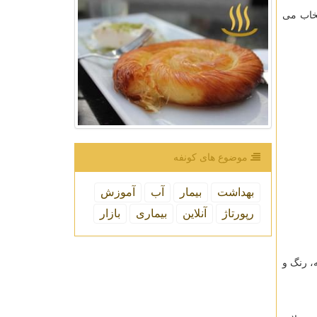
تخاب می
موضوع های كونفه
بهداشت
بیمار
آب
آموزش
رپورتاژ
آنلاین
بیماری
بازار
، رنگ و