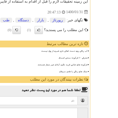
این زمینه تحقیقات لازم را قبل از اقدام به استفاده از فایبر
1400/01/31
20:47:13
تگهای خبر:
رپورتاژ
,
بازار
,
دستگاه
,
طب
این مطلب را می پسندید؟
(0)
(1)
تازه ترین مطالب مرتبط
آب پاکی روی دست اهالی دارو خبری از پول نیست
معرفی ۱۰۰ فرآورده سنتی امسال
فرآورده های غذایی فربد نگین آبادان غیر مجاز هستند
نمک های رنگی با طعم سرطان
نظرات بینندگان در مورد این مطلب
لطفا شما هم
در مورد این پست
نظر دهید