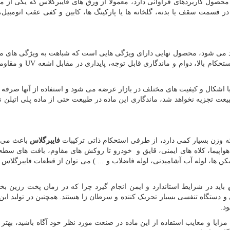
محصول کاربردهای فراوانی دارد، معمولا از ورق های فایبرگلاس که یکی از 
ر قسمت سقف یا بدنه، گلخانه ها یا پارکینگ ها، کابین و کفی عقب اتومبیل،
 می شود، محصول نهایی دارای ویژگی هایی است که شباهت به ویژگی های موا
کام بالا، دوام و ماندگاری قابل توجه، پایداری در مقابل اشعه
UV
و مقاو
 اشکال و کیفیت های مختلف در بازار عرضه می شود و استفاده از آنها صرفه 
عت تجزیه نخواهد شد، ماندگاری این ماده در طبیعت حتی از ماده پلی اتیلن نی
 که وزن بسیار کمی دارد، از طرفی استحکام ذاتی ترکیبات
فایبرگلاس
باعث می 
هواپیما، کلاه های ایمنی، قایق و خودرو تا روکش های مقاوم، بافت های سط
ن ها، لوله آب آشامیدنی، لوله فاضلاب و ... ) می توان از قطعات فایبرگلاس
باید در شرایط استاندارد و ایمن انجام گیرد چرا که در زمان پخت رزین ب
دستگاه تنفسی بسیار تحریک کننده و سرطان زا هستند. همچنین در تولید این 
د.
ا مزایا و معایب استفاده از این ماده در صنعت مورد نظر خود آگاه باشید، بهتر