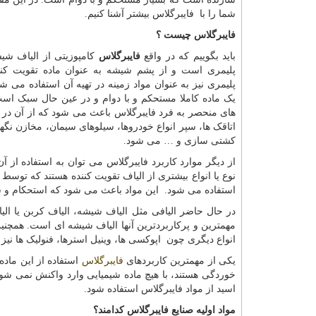
شما را با فایبرگلاس بیشتر آشنا کنیم.
فایبرگلاس چیست ؟
باید بگوییم که در واقع
فایبرگلاس
کامپوزیتی از الیاف شیش
پلیمری است و از پشم شیشه به عنوان ماده تقویت کنند
پلیمری نیز به عنوان مواد زمینه در تهیه آن استفاده می ش
یک ماده کاملا مستحکم و با دوام و در عین حال سبک اس
های منحصر به فرد فایبرگلاس باعث می شود که از آن در ت
اتاقک ها، سپر انواع خودروها، سیلوهای سیمان، مخازن نگه
کشتی سازی و … می شود.
از دیگر موارد کاربرد فایبرگلاس می توان به استفاده از 
نوع یا انواع بیشتری از الیاف تقویت کننده هستند که تو
استفاده می شود. این مواد باعث می شود که استحکام و سخ
در حال حاضر الیافی مثل الیاف شیشه، الیاف کربن یا الی
مهمترین و پرکاربردترین آنها الیاف شیشه ای است. همچنی
انواع دیگری چون اپوکسی ها، وینیل استرها، فنولیک ها نیز 
یکی از مهمترین کاربردهای
فایبرگلاس
استفاده از این ماد
خوردگی هستند، با هیچ ماده شیمیایی وارد واکنش نمی ش
اسید از مواد فایبرگلاس استفاده شود.
مواد اولیه صنایع فایبرگلاس کدامند؟