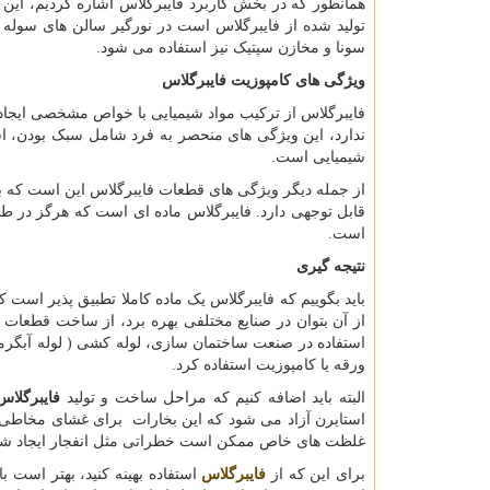
همانطور که در بخش کاربرد فایبرگلاس اشاره کردیم، این 
تولید شده از فایبرگلاس است در نورگیر سالن های سوله د
سونا و مخازن سپتیک نیز استفاده می شود.
ویژگی های کامپوزیت فایبرگلاس
فایبرگلاس از ترکیب مواد شیمیایی با خواص مشخصی ایجاد
ندارد، این ویژگی های منحصر به فرد شامل سبک بودن، استح
شیمیایی است.
از جمله دیگر ویژگی های قطعات فایبرگلاس این است که با
قابل توجهی دارد. فایبرگلاس ماده ای است که هرگز در طبی
است.
نتیجه گیری
باید بگوییم که فایبرگلاس یک ماده کاملا تطبیق پذیر است
از آن بتوان در صنایع مختلفی بهره برد، از ساخت قطعات 
استفاده در صنعت ساختمان سازی، لوله کشی ( لوله آبگرمک
ورقه یا کامپوزیت استفاده کرد.
البته باید اضافه کنیم که مراحل ساخت و تولید
فایبرگلاس
استایرن آزاد می شود که این بخارات برای غشای مخاطی و 
غلظت های خاص ممکن است خطراتی مثل انفجار ایجاد شو
برای این که از
فایبرگلاس
استفاده بهینه کنید، بهتر است ب