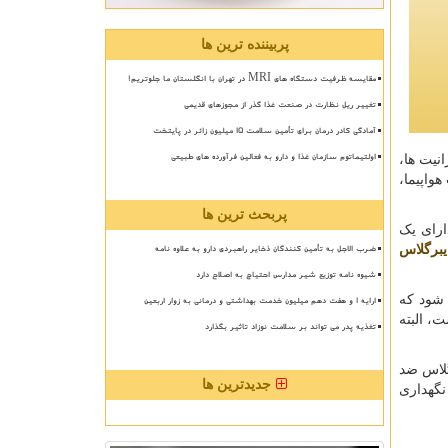
پربیننده ترین ها
مقایسه ظرفیت دستگاه های MRI در تهران با انگلستان ما جلوتریم!
تغییر ریل نظارت در صنعت غذا گذر از مجوزهای قدیمی
آمادگی کادر درمان برای تأمین سلامت 15 میلیون زائر در پایتخت
اولتیماتوم سازمان غذا و دارو به فعالین فرآورده های طبیعی
نیت ها،
واپیما،
پربحث ترین ها
ارای یک
ضرب الاجل به تأمین کنندگان ذخایر راهبردی دارو به علاوه نامه
یبرگلاس
شیوه نامه توزیع شیر مدارس احتیاج به اصلاح دارد
 شود که
ارایه ۱ و هفت دهم میلیون خدمت بهداشتی و درمانی به زوار اربعین
، البته
تغذیه پدر می تواند بر سلامت نوزاد تاثیر بگذارد
گلاس ضد
جدیدترین ها
نگهداری