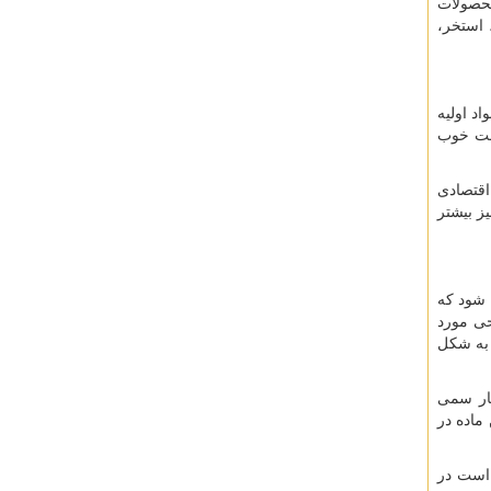
محصولات
 استخر،
د اولیه
مت خوب
اقتصادی
ز بیشتر
شود که
حی مورد
 به شکل
خار سمی
ماده در
 است در