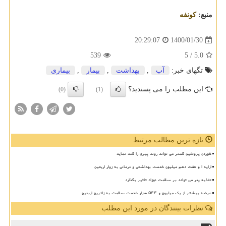
منبع:
كونفه
1400/01/30
20:29:07
539
/ 5
5.0
تگهای خبر:
آب
,
بهداشت
,
بیمار
,
بیماری
این مطلب را می پسندید؟
(0)
(1)
تازه ترین مطالب مرتبط
خوردن پروتئین کمتر می تواند روند پیری را کند نماید
ارایه ۱ و هفت دهم میلیون خدمت بهداشتی و درمانی به زوار اربعین
تغذیه پدر می تواند بر سلامت نوزاد تاثیر بگذارد
عرضه بیشتر از یک میلیون و ۵۴۴ هزار خدمت سلامت به زائرین اربعین
نظرات بینندگان در مورد این مطلب