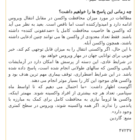
چه زمانی این پاسخ ها را خواهیم داشت؟
مطالعات در مورد میزان محافظت واکسن در مقابل انتقال ویروس
ادامه دارد و امیدوارکننده است اما ناقص است. بعید به نظر می آید
که واکسن ها خاصیت محافظت کامل یا «ضدعفونی کننده» داشته
باشند. فقط تعداد معدودی از واکسن ها می توانند چنین ادعایی داشته
باشند، همچون واکسن آبله.
با این حال، اگر واکسنی انتقال را به میزان قابل توجهی کم کند، خبر
خوبی برای توانایی جهان در مهار ویروس خواهد بود.
در شرایط عادی، این دسته از پرسش ها امکان دارد در آزمایشات
بالینی واکسن که سالهای طولانی انجام شده است، پاسخ داده شده
باشد. در این شرایط اضطراری، توقف بیماری مهم ترین هدف بود و
واکسن های موجود این کار را بسیار موثر انجام می دهند.
آگوست اظهار داشت: «ما احتمال می دهیم که تا اواسط ماه
سپتامبر، تعداد هر چه بیشتری از افراد واکسینه شوند. مهمتر اینکه،
واکسن ها لزوماً نیازی به محافظت کامل برای کمک به مبارزه با
پاندمی را ندارند. اگر همه واکسینه شوند، ویروس در سطح کمتری
وجود دارد».
منبع: گاردین
۴۷۲۳۷