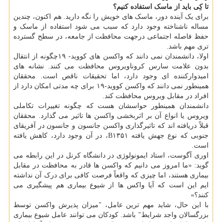
تا کِی باید از ماسک استفاده کنیم؟
برای یک آینده دور، ماسک های خویش را نگه دارید. هم اکنون، چندین
مساله ناشناخته وجود دارد که سبب می شود استفاده از ماسک و
حفظ فاصله اجتماعی درجهت محافظت از جامعه، در سطح گسترده
تری مهم باشد.
اولا، دانشمندان نمی دانند که واکسن های کووید- ۱۹چگونه از انتقال
بدون علامت سارس کروناویروس محافظت می کنند. نشانه های
امیدوارکننده ای وجود دارد، اما تحقیقات ناقص است. محققان
همینطور نمی دانند که واکسن کووید-۱۹ برای چه مدتی امکان دارد از
افراد در مقابل ویروس محافظت کند.
دانشمندان همینطور حواسشان هست که چگونه تغییرات تکاملی
ویروس یا انواع آن بر اثربخشی واکسن ها تاثیر می گذارد. محققان
قبلاً دریافته اند که تاثیرگذاری واکسن جانسون و جانسون در آفریقای
جنوبی که نوع جهش یافته B۱۳۵۱، در آن وجود دارد، کاهش یافته
است.
اوری آگوست، استاد ایمونولوژی در دانشگاه کرنل در این رابطه می
گوید: «ما امروز می دانیم که واکسن ها قادر به محافظت در مقابل
ایم این است که آیا واکس ها از شیوع بیماری هم پیشگیری می
کنند؟»
با این حال، شاید مهم ترین عامل، "میزان پذیرش واکسن توسط
بزرگسالان واجد شرایط" باشد. کودکان می توانند عامل شیوع بیماری