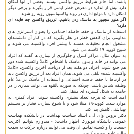
باشند، اما حائز شرایط تزریق واکسن نیستند. بعضی از آنها امکان
دارد بیش از اندازه در معرض خطر ایمنی قرار بگیرند و برخی دیگر
امکان دارد با موانع اداری در روند واکسیناسیون روبه رو شوند.
اگر هنوز مجبور به ماسک زدن باشیم، تزریق واکسن چه فایده ای
دارد؟
استفاده از ماسک و حفظ فاصله اجتماعی را بعنوان استراتژی های
مداومی برای کاهش خطر در نظر بگیرید که در کنار آن دانشمندان
مشغول انجام تحقیقات هستند تا بیشتر افراد واکسینه می شوند و
شیوع کووید-۱۹ کاسته می شود.
به عنوان مثال، مراکز کنترل و جلوگیری از بیماری ها گفتند که افراد
می توانند در خانه و بدون ماسک با اشخاصِ کاملاً واکسینه شده دور
هم جمع شوند. افراد، دو هفته بعد از دریافت آخرین واکسن، «کاملا
واکسینه شده» تلقی می شوند. همان افراد بعد از تزریق واکسن باید
در ارتباط با حفظ فاصله اجتماعی و استفاده از ماسک در ملأ عام
وظیفه شناس باشند، چونکه به صورت بالقوه می توانند بیماری را در
جامعه به شکل گسترده ای منتقل کنند.
امید است که هرچه تعداد بیشتری واکسینه شوند، افراد کمتری به
موارد شدید کووید-۱۹ مبتلا شود و با شیوع بیماری، فشار بر سیستم
بهداشتی کاهش پیدا کند.
دکتر بروس وای لی، استاد سیاست بهداشت در دانشکده بهداشت
عمومی دانشگاه نیویورک اظهار داشت: «امیدوارم بتوانیم اکثریت
جمعیت را واکسینه نماییم. آن وقت می توانیم درباره حرکت به سمت
حالت عادی صحبت کنیم».