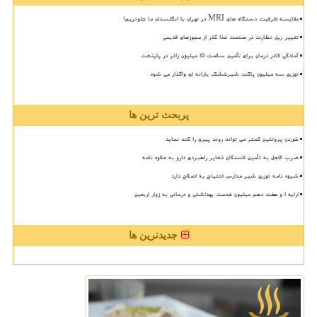
مقایسه ظرفیت دستگاه های MRI در تهران با انگلستان ما جلوتریم!
تغییر ریل نظارت در صنعت غذا گذر از مجوزهای قدیمی
آمادگی کادر درمان برای تأمین سلامت 15 میلیون زائر در پایتخت
توزیع سه میلیون پاکت شیرخشک یارانه ای واگذار می شود
پربحث ترین ها
خوردن پروتئین کمتر می تواند روند پیری را کند نماید
ضرب الاجل به تأمین کنندگان ذخایر راهبردی دارو به علاوه نامه
شیوه نامه توزیع شیر مدارس احتیاج به اصلاح دارد
ارایه ۱ و هفت دهم میلیون خدمت بهداشتی و درمانی به زوار اربعین
جدیدترین ها