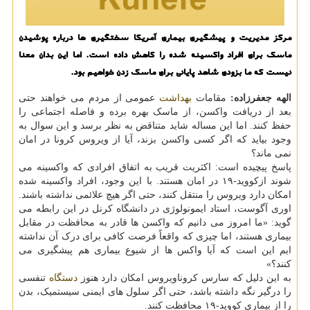
مرکز مدیریت و پیشگیری بیماری آمریکا سختگیری ها درباره پوشیدن
ماسک برای افراد واکسینه شده را کاهش داده است. اما این بدان معنا
نیست که ما بزودی شاهد پایانی برای ماسک زدن خواهیم بود.
الهه جعفرزاده:
مقامات
بهداشت
عمومی از مردم می خواهند حتی
بعد از دریافت واکسن، از ماسک بهره برده و فاصله اجتماعی را
حفظ کنند. اما این مساله شاید متناقض به نظر برسد و این سوال به
وجود بیاید که اگر کسی واکسن بزند، آیا از ویروس کرونا در امان
نمی ماند؟
پاسخ پیچیده است: اکثریت قریب به اتفاق افرادی که واکسینه می
شوند ازکووید-۱۹ در امان هستند. با این وجود، افراد واکسینه شده
امکان دارد ویروس را منتقل کنند، حتی اگر هیچ علائمی نداشته باشند.
اوری آگوست، استاد ایمونولوژی در دانشگاه کرنل در این رابطه می
گوید: «ما امروز می دانیم که واکسن ها قادر به محافظت در مقابل
ایم این است که آیا واکس ها از شیوع بیماری هم پیشگیری می
کنند؟»
به این دلیل که سارس کروناویروس امکان دارد هنوز
دستگاه
تنفسی
را درگیر نگه داشته باشد، حتی اگر سلول های ایمنی سیستمیک، بدن
را از بیماری کووید-۱۹ محافظت کنند.