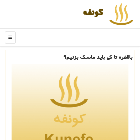
كونفه
منو
بالاخره تا كی باید ماسك بزنیم؟