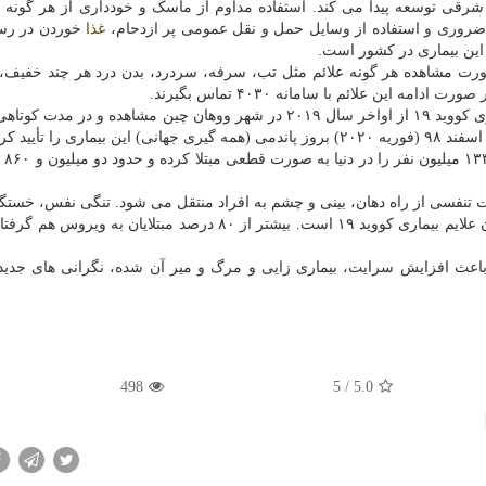
رقی توسعه پیدا می کند. استفاده مداوم از ماسک و خودداری از هر گونه 
روری و استفاده از وسایل حمل و نقل عمومی پر ازدحام،
غذا
خوردن در رست
این بیماری در کشور است.
 مشاهده هر گونه علائم مثل تب، سرفه، سردرد، بدن درد هر چند خفیف، 
ه این علائم با سامانه ۴۰۳۰ تماس بگیرند.
به گزارش کونفه به نقل از ایرنا، ویروس کرونا عامل بیماری کووید ۱۹ از اواخر سال ۲۰۱۹ در شهر ووهان چین مشاهده و 
را تأیید کرد.
بر اساس آما
تنفسی از راه دهان، بینی و چشم به افراد منتقل می شود. تنگی نفس، خستگ
درد، اختلال در بویایی و چشایی و مشکلات گوارشی همچون علایم بیماری کووید ۱۹ است. بیشتر از ۸۰ درصد مبتلایان 
باعث افزایش سرایت، بیماری زایی و مرگ و میر آن شده، نگرانی های جدید
498
/ 5
5.0