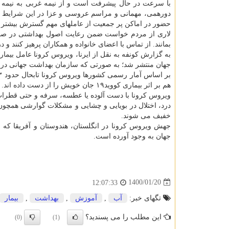
با سرعت در حال پیشرفت است و از نیمه غربی به نیمه ش
دورهمی، مهمانی و مراسم عروسی و عزا در این شرایط ض
حضور در اماکن پر جمعیت از عاملهای مهم گسترش بیشتر 
لاری از مردم خواست ضمن رعایت اصول بهداشتی در صورت
بمانند. از تماس با اعضای خانواده و همکاران پرهیز کنند و در صورت ادام
جهان منتشر شد؛ به صورتی که سازمان بهداشت جهانی در اسفند ۹۸ (فوریه ۲۰۲۰) بروز پاندمی (همه گیری جهانی) این بیماری 
هم بر اثر بیماری کووید۱۹ جان خویش را از دست داده اند.
ویروس کرونا با دست آلوده یا عطسه، سرفه و حتی قطرات 
خفیف می شوند.
جهش ویروس کرونا در انگلستان، هندوستان و آفریقا که 
جهان به وجود آورده است.
1400/01/20
12:07:33
تگهای خبر:
آب
,
آموزش
,
بهداشت
,
بیمار
این مطلب را می پسندید؟
(0)
(1)