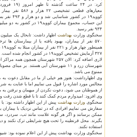
کرد: در ۲۴ ساعت گذشت
معیارهای قطعی تشخیصی ۲۲ هزا
کووید۱۹ در کشور شناسا
۹۳۴ نفر رسید.
سخنگوی وزارت
بهداشت
۵۷۰ نفر از بیماران، بهبود یافته یا از بیمارستان ها ت
۳۲۷ آزمایش تشخیص کووید۱۹ در کشور انجام شده است.
شهرستان زرد و ۱۱ شهرستان آبی هستند. بر مبنای مصوبات ستاد ملی مقابله با کرونا
ممنوع می باشد.
وی اظهارداشت: هنوز هم خیلی از ما در مقابل دعوت به م
مجالس مورد اشاره را قبول می نماییم اما با عنایت به شر
از هموطنان می شود، دعوت نکردن از میهمان و نرفتن به م
وی افزود: امیدوارم مردم کمک کنند تا با قطع شدن رفت و
سخنگوی
وزارت بهداشت
بگیرند. محل قرنطینه را تحت هیچ شرایطی ترک نکنند و د
استفاده نکنند.