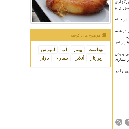
برگزاری
وران و
در خانه
در مدت کوتاهی در همه
موضوع های كونفه
ر رسمی کشورها ویروس کرونا تابحال حدود ۱۳۳ میلیون نفر را در دنیا به صورت قطعی مبتلا کرده و حدود دو میلیون و ۸۶۰ هزار نفر
بهداشت
بیمار
آب
آموزش
ی و بدن
رپورتاژ
آنلاین
بیماری
بازار
به ویروس هم گرفتار بیماری
ی را در