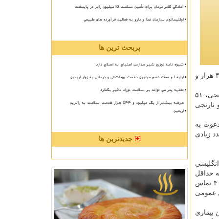
آمادگی کادر درمان برای تأمین سلامت 15 میلیون زائر در پایتخت
اولتیماتوم سازمان غذا و دارو به فعالین فرآورده های طبیعی
پربحث ترین ها
شیوه نامه توزیع شیر مدارس احتیاج به اصلاح دارد
همینطور چهار هزار و ۲۲۱ نفر از بیماران مبتلا به کووید۱۹ در وضعیت شدید این بیماری تحت مراقبت قرار دارند و تابحال ۱۳ میلیون و ۴۱۲ هزار و
ارایه ۱ و هفت دهم میلیون خدمت بهداشتی و درمانی به زوار اربعین
تغذیه پدر می تواند بر سلامت نوزاد تاثیر بگذارد
لاری اضافه کرد: الان ۲۵۷ شهرستان همچون همه مراکز استان ها و کلانشهرها در وضعیت قرمز قرار دارند. همینطور ۱۲۹ شهرستان نارنجی، ۵۱
عرضه بیشتر از یک میلیون و ۵۴۴ هزار خدمت سلامت به زائرین
 نارنجی
اربعین
دعوت به
د زیادی
جدیدترین ها
روس جهش یافته انگلیسی
 منزل به حداقل
ممکن برسانند و اگر هر گونه علامت مانند تب، سردرد، سرفه، تنگی نفس، بدن درد، از دست دادن حس بویایی یا چشایی داشتند با ۴۰۳۰ تماس
ل عمومی
هارم این بیماری