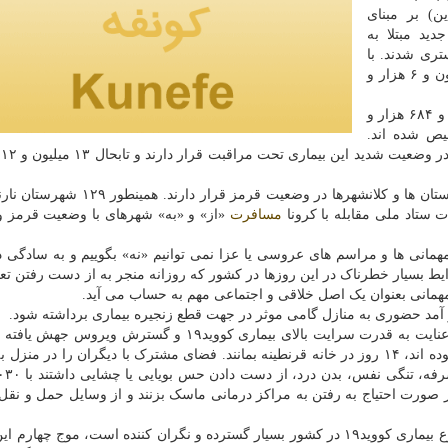
ه تا ظهر امروز (۱۹ فروردین) بر مبنای
ر و ۵۸۶ نفر بیمار جدید مبتلا به
یی شد و دو هزار و ۴۹۳ نفر بستری شدند. با
این حساب، مجموع بیماران کووید۱۹ در کشور به دو میلیون و ۶ هزار و
اظهار داشت: تابحال یک میلیون و ۶۸۴ هزار و
رخیص شده اند.
مسافرت
«از» و «به» شهرهای با وضعیت قرمز و
همانی ها و مراسم های عروسی یا عزا نمی توانیم «نه» بگوییم و به سادگی 
ایط بسیار خطرناک در این روزها در کشور که روزانه منجر به از دست رفتن تعد
همانی بعنوان یک اصل خلاقی و اجتماعی مهم به حساب می آید.
 آمد حضوری به منازل گامی موثر در جهت قطع زنجیره بیماری برداشته شود.
پیش از این اظهار داشته بود: با عنایت به قدرت سرایت بالای بیماری کووید۱۹ و گسترش وی
سفارش می نماییم افرادی که در تماس نزدیک با بیماران بوده اند، ۱۴ روز در خانه قرنطینه بمانند. فضای مشترک با دیگران را در
ر صورت احتیاج به رفتن به مراکز درمانی ماسک بزنند و از وسایل حمل و نق
سخنگوی وزارت بهداشت پیش از این اعلام نموده بود: شیوع بیماری کووید۱۹ در کشور بسیار گسترده و نگران کننده است، موج چ