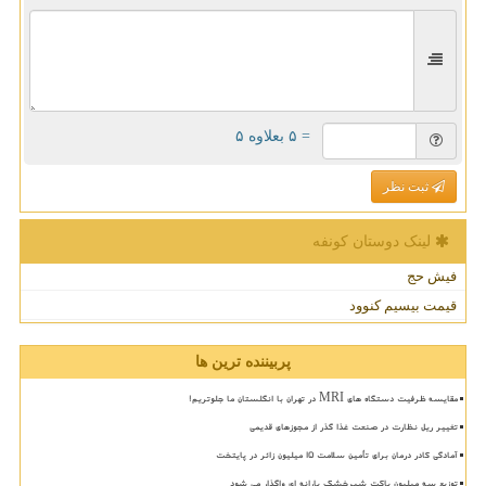
= ۵ بعلاوه ۵
ثبت نظر
لینک دوستان كونفه
فیش حج
قیمت بیسیم کنوود
پربیننده ترین ها
مقایسه ظرفیت دستگاه های MRI در تهران با انگلستان ما جلوتریم!
تغییر ریل نظارت در صنعت غذا گذر از مجوزهای قدیمی
آمادگی کادر درمان برای تأمین سلامت 15 میلیون زائر در پایتخت
توزیع سه میلیون پاکت شیرخشک یارانه ای واگذار می شود