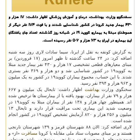
سخنگوی وزارت بهداشت، درمان و آموزش پزشکی اظهار داشت: ۱۷ هزار و
۴۳۰ بیمار جدید کرونا در کشور شناسایی شدند و با فوت ۱۷۴ نفر دیگر از
هموطنان مبتلا به بیماری کووید ۱۹ در شبانه روز گذشته، تعداد جان باختگان
این بیماری در ایران به ۶۳ هزار و ۵۰۶ نفر رسیده است.
به گزارش کونفه به نقل از ایرنا، سیما سادات لاری روز سه شنبه
اضافه کرد: در ۲۴ ساعت گذشته تا ظهر امروز (۱۷ فروردین) بر
مبنای معیارهای قطعی تشخیصی ۱۷ هزار و ۴۳۰ نفر بیمار جدید مبتلا
به کووید۱۹ در کشور شناسایی شد و دو هزار و ۳۶۹ نفر بستری
شدند. با این حساب، مجموع بیماران کووید۱۹ در کشور به یک میلیون
و ۹۶۳ هزار و ۳۹۴ نفر رسید.
سخنگوی وزارت
بهداشت
اظهار داشت: تابحال یک میلیون و ۶۶۷
هزار و ۷۹ نفر از بیماران، بهبود یافته یا از بیمارستان ها ترخیص شده
اند. همینطور چهار هزار و ۱۳۸ نفر از بیماران مبتلا به کووید۱۹ در
وضعیت شدید این بیماری تحت مراقبت قرار دارند و تابحال ۱۳
میلیون و ۲۵۶ هزار و ۸۲۰ آزمایش تشخیص کووید۱۹ در کشور انجام
شده است.
لاری اضافه کرد: الان ۸۸ شهرستان قرمز و ۱۳۹ شهرستان نارنجی
هستند و بر مبنای مصوبات ستاد ملی مقابله با کرونا
مسافرت
«از» و
«به» شهرهای با وضعیت قرمز و نارنجی، ممنوع می باشد. همینطور