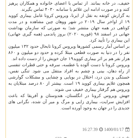
خفیف، در خانه بمانند. از تماس با اعضای خانواده و همکاران پرهیز
کنند و در صورت ادامه این علائم با سامانه ۴۰۳۰ تماس بگیرند.
به گزارش کونفه به نقل از ایرنا، ویروس کرونا عامل بیماری کووید
۱۹ از اواخر سال ۲۰۱۹ در شهر ووهان چین مشاهده و در مدت
کوتاهی در همه جهان منتشر شد؛ به صورتی که سازمان بهداشت
جهانی در اسفند ۹۸ (فوریه ۲۰۲۰) بروز پاندمی (همه گیری جهانی)
این بیماری را تأیید کرد.
بر اساس آمار رسمی کشورها ویروس کرونا تابحال حدود ۱۳۲ میلیون
نفر را در دنیا به صورت قطعی مبتلا کرده و حدود دو میلیون و ۸۶۰
هزار نفر هم بر اثر بیماری کووید۱۹ جان خویش را از دست داده اند.
ویروس کرونا با دست آلوده یا عطسه، سرفه و حتی قطرات تنفسی
از راه دهان، بینی و چشم به افراد منتقل می شود. تنگی نفس،
خستگی و بدن درد، اختلال در بویایی و چشایی و مشکلات گوارشی
همچون علایم بیماری کووید ۱۹ است. بیشتر از ۸۰ درصد مبتلایان به
ویروس هم گرفتار بیماری خفیف می شوند.
جهش ویروس کرونا در انگلستان، هندوستان و آفریقا که باعث
افزایش سرایت، بیماری زایی و مرگ و میر آن شده، نگرانی های
جدیدی را در جهان به وجود آورده است.
1400/01/17
16:27:39