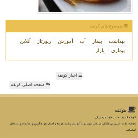
موضوع های كونفه
بهداشت
بیمار
آب
آموزش
رپورتاژ
آنلاین
بیماری
بازار
اخبار کونفه
صفحه اصلی کونفه
كونفه
کونفه کادایف دسر خوشمزه ترکی
کونفه، لذت شیرینی خانگی در کنار عزیزان با آموزش پخت کونفه و اخبار حوزه آشپزی، خانواده و مسائل
اجتماعی