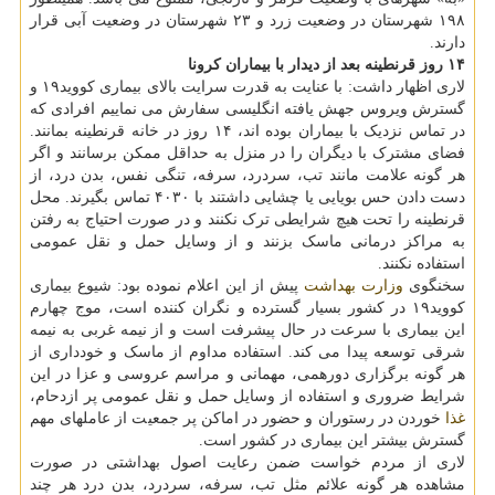
۱۹۸ شهرستان در وضعیت زرد و ۲۳ شهرستان در وضعیت آبی قرار
دارند.
۱۴ روز قرنطینه بعد از دیدار با بیماران کرونا
لاری اظهار داشت: با عنایت به قدرت سرایت بالای بیماری کووید۱۹ و
گسترش ویروس جهش یافته انگلیسی سفارش می نماییم افرادی که
در تماس نزدیک با بیماران بوده اند، ۱۴ روز در خانه قرنطینه بمانند.
فضای مشترک با دیگران را در منزل به حداقل ممکن برسانند و اگر
هر گونه علامت مانند تب، سردرد، سرفه، تنگی نفس، بدن درد، از
دست دادن حس بویایی یا چشایی داشتند با ۴۰۳۰ تماس بگیرند. محل
قرنطینه را تحت هیچ شرایطی ترک نکنند و در صورت احتیاج به رفتن
به مراکز درمانی ماسک بزنند و از وسایل حمل و نقل عمومی
استفاده نکنند.
سخنگوی
وزارت بهداشت
پیش از این اعلام نموده بود: شیوع بیماری
کووید۱۹ در کشور بسیار گسترده و نگران کننده است، موج چهارم
این بیماری با سرعت در حال پیشرفت است و از نیمه غربی به نیمه
شرقی توسعه پیدا می کند. استفاده مداوم از ماسک و خودداری از
هر گونه برگزاری دورهمی، مهمانی و مراسم عروسی و عزا در این
شرایط ضروری و استفاده از وسایل حمل و نقل عمومی پر ازدحام،
غذا
خوردن در رستوران و حضور در اماکن پر جمعیت از عاملهای مهم
گسترش بیشتر این بیماری در کشور است.
لاری از مردم خواست ضمن رعایت اصول بهداشتی در صورت
مشاهده هر گونه علائم مثل تب، سرفه، سردرد، بدن درد هر چند