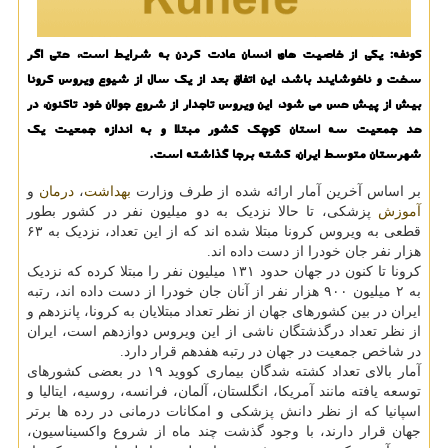
کونفه: یکی از خاصیت های انسان عادت کردن به شرایط است، حتی اگر
سخت و ناخوشایند باشد، این اتفاق بعد از یک سال از شیوع ویروس کرونا
بیش از پیش حس می شود، این ویروس تاجدار از شروع جولان خود تاکنون، در
حد جمعیت سه استان کوچک کشور مبتلا و به اندازه جمعیت یک
شهرستان متوسط ایران، کشته برجا گذاشته است.
بر اساس آخرین آمار ارائه شده از طرف وزارت
بهداشت
،
درمان
و
آموزش
پزشکی، تا حالا نزدیک به دو میلیون نفر در کشور بطور
قطعی به ویروس کرونا مبتلا شده اند که از این تعداد، نزدیک به ۶۳
هزار نفر جان خودرا از دست داده اند.
کرونا تا کنون در جهان حدود ۱۳۱ میلیون نفر را مبتلا کرده که نزدیک
به ۲ میلیون ۹۰۰ هزار نفر از آنان جان خودرا از دست داده اند، رتبه
ایران در بین کشورهای جهان از نظر تعداد مبتلایان به کرونا، پانزدهم و
از نظر تعداد درگذشتگان ناشی از این ویروس دوازدهم است، ایران
در شاخص جمعیت در جهان در رتبه هفدهم قرار دارد.
آمار بالای تعداد کشته شدگان بیماری کووید ۱۹ در بعضی کشورهای
توسعه یافته مانند آمریکا، انگلستان، آلمان، فرانسه، روسیه، ایتالیا و
اسپانیا که از نظر دانش پزشکی و امکانات درمانی در رده ها برتر
جهان قرار دارند، با وجود گذشت چند ماه از شروع واکسیناسیون،