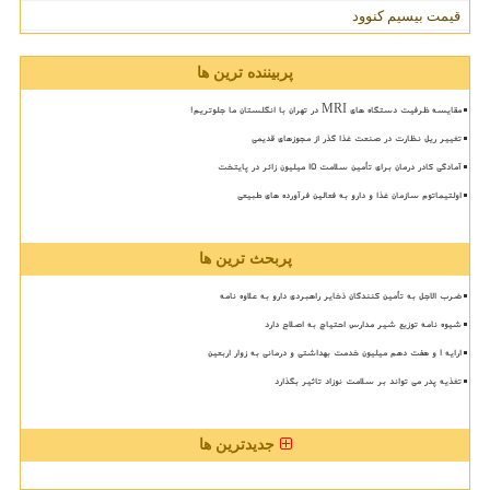
قیمت بیسیم کنوود
پربیننده ترین ها
مقایسه ظرفیت دستگاه های MRI در تهران با انگلستان ما جلوتریم!
تغییر ریل نظارت در صنعت غذا گذر از مجوزهای قدیمی
آمادگی کادر درمان برای تأمین سلامت 15 میلیون زائر در پایتخت
اولتیماتوم سازمان غذا و دارو به فعالین فرآورده های طبیعی
پربحث ترین ها
ضرب الاجل به تأمین کنندگان ذخایر راهبردی دارو به علاوه نامه
شیوه نامه توزیع شیر مدارس احتیاج به اصلاح دارد
ارایه ۱ و هفت دهم میلیون خدمت بهداشتی و درمانی به زوار اربعین
تغذیه پدر می تواند بر سلامت نوزاد تاثیر بگذارد
جدیدترین ها