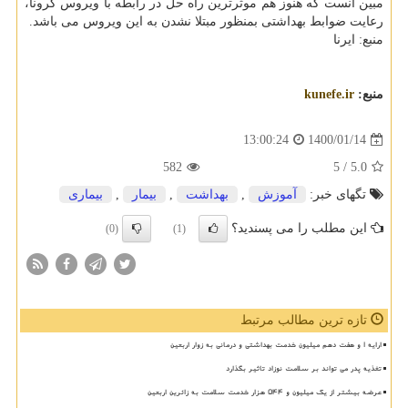
مبین آنست که هنوز هم موثرترین راه حل در رابطه با ویروس کرونا،
رعایت ضوابط بهداشتی بمنظور مبتلا نشدن به این ویروس می باشد.
منبع: ایرنا
منبع:
kunefe.ir
1400/01/14
13:00:24
582
/ 5
5.0
تگهای خبر:
آموزش
,
بهداشت
,
بیمار
,
بیماری
این مطلب را می پسندید؟
(0)
(1)
تازه ترین مطالب مرتبط
ارایه ۱ و هفت دهم میلیون خدمت بهداشتی و درمانی به زوار اربعین
تغذیه پدر می تواند بر سلامت نوزاد تاثیر بگذارد
عرضه بیشتر از یک میلیون و ۵۴۴ هزار خدمت سلامت به زائرین اربعین