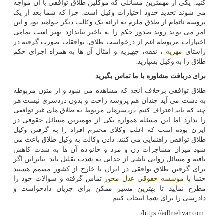
کنید. یکی از مهمترین مسائلی که موکلین طلاق توافقی با آن مواجه
می شوند تحدید حدود اختیارات وکیل است. چرا که شما بعد از یک
پروسه ناتمام از طلاق ملزم به ارائه یک وکالت دیگر خواهید بود و این
امر می تواند روند صدور حکم را به تاخیر بیاندازد. بهتر است تمامی
اختیارات مربوطه اعم از درخواست طلاق، توافقات صورت گرفته در
راستای
مهریه
، نفقه، جهیزیه و امثال آن ها به همراه اجرای حکم
طلاق را به وکیل بسپارید.
برای دریافت مشاوره با ما تماس بگیرید
طلاق توافقی برخلاف آنچه که مشاهده می شود و از متون مربوطه
به دست می آید چندان هم پروسه راحت و بدون دردسری نیست هر
چند که باید اعتراف کنیم دردسرهای مربوط به طلاق های غیر توافقی
را ندارد اما این مسئله همواره یکی از مهمترین مسائل حقوقی در
ایران بوده است که اغلب وکلای محترم افراد را به گرفتن وکیل
طلاق توافقی راهنمایی می کنند. دادن وکالت به وکیل طلاق باعث می
شود میزان مشاجرات زن و مرد و خانواده آن ها به شدت کاهش
یافته و مسائل روانی ناشی از جدایی به شدت تقلیل یابد. بنابراین اگر
برای گرفتن طلاق توافقی در ایران یا خارج از کشور مصمم هستید
حتما با
موسسه حقوقی عدل محور
تماس گرفته و سوالات خود را
مطرح نمایید تا بهترین مسیر ممکن برای جریان دادخواست و
دادرسی را برای شما انتخاب کنیم.
/
https://adlmehvar.com