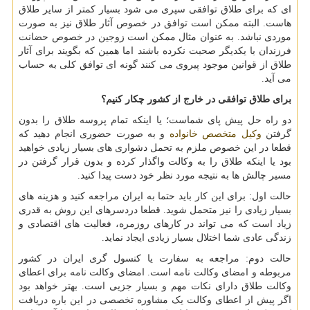
ای که برای طلاق توافقی سپری می شود بسیار کمتر از سایر طلاق
هاست. البته ممکن است توافق در خصوص آثار طلاق نیز به صورت
موردی نباشد. به عنوان مثال ممکن است زوجین در خصوص حضانت
فرزندان با یکدیگر صحبت نکرده باشند اما همین که بگویند برای آثار
طلاق از قوانین موجود پیروی می کنند گونه ای توافق کلی به حساب
می آید.
برای طلاق توافقی در خارج از کشور چکار کنیم؟
دو راه حل پیش پای شماست؛ یا اینکه تمام پروسه طلاق را بدون
گرفتن
وکیل متخصص خانواده
و به صورت حضوری انجام دهید که
قطعا در این خصوص ملزم به تحمل دشواری های بسیار زیادی خواهید
بود یا اینکه طلاق را به وکالت واگذار کرده و بدون قرار گرفتن در
مسیر چالش ها به نتیجه مورد نظر خود دست پیدا کنید.
حالت اول: برای این کار باید حتما به ایران مراجعه کنید و هزینه های
بسیار زیادی را نیز متحمل شوید. قطعا دردسرهای این روش به قدری
زیاد است که می تواند در کارهای روزمره، فعالیت های اقتصادی و
زندگی عادی شما اختلال بسیار زیادی ایجاد نماید.
حالت دوم: مراجعه به سفارت یا کنسول گری ایران در کشور
مربوطه و امضای وکالت نامه است. امضای وکالت نامه برای اعطای
وکالت طلاق دارای نکات مهم و بسیار جزیی است. بهتر خواهد بود
اگر پیش از اعطای وکالت یک مشاوره تخصصی در این باره دریافت