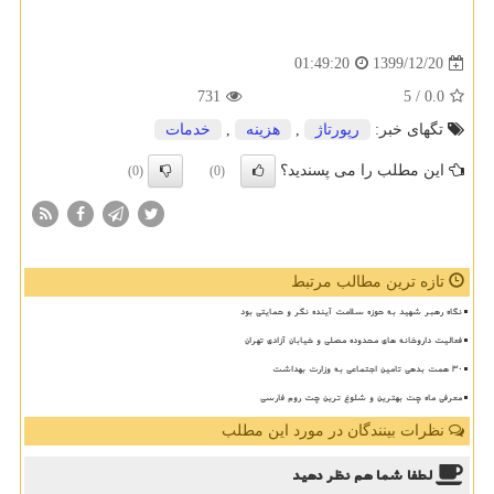
1399/12/20
01:49:20
731
/ 5
0.0
تگهای خبر:
رپورتاژ
,
هزینه
,
خدمات
این مطلب را می پسندید؟
(0)
(0)
تازه ترین مطالب مرتبط
نگاه رهبر شهید به حوزه سلامت آینده نگر و حمایتی بود
فعالیت داروخانه های محدوده مصلی و خیابان آزادی تهران
30 همت بدهی تامین اجتماعی به وزارت بهداشت
معرفی ماه چت بهترین و شلوغ ترین چت روم فارسی
نظرات بینندگان در مورد این مطلب
لطفا شما هم
نظر دهید