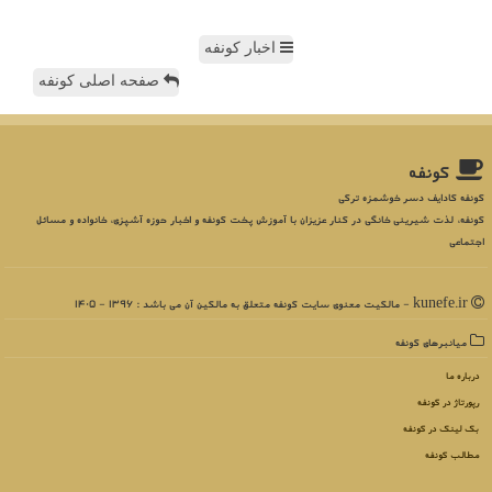
اخبار کونفه
صفحه اصلی کونفه
كونفه
کونفه کادایف دسر خوشمزه ترکی
کونفه، لذت شیرینی خانگی در کنار عزیزان با آموزش پخت کونفه و اخبار حوزه آشپزی، خانواده و مسائل
اجتماعی
kunefe.ir - مالکیت معنوی سایت كونفه متعلق به مالکین آن می باشد : 1396 - 1405
میانبرهای كونفه
درباره ما
رپورتاژ در كونفه
بک لینک در كونفه
مطالب كونفه