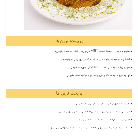
پربیننده ترین ها
مقایسه ظرفیت دستگاه های MRI در تهران با انگلستان ما جلوتریم!
آمادگی کادر درمان برای تأمین سلامت 15 میلیون زائر در پایتخت
تغییر ریل نظارت در صنعت غذا گذر از مجوزهای قدیمی
اولتیماتوم سازمان غذا و دارو به فعالین فرآورده های طبیعی
پربحث ترین ها
شیوه نامه توزیع شیر مدارس احتیاج به اصلاح دارد
ارایه ۱ و هفت دهم میلیون خدمت بهداشتی و درمانی به زوار اربعین
تغذیه پدر می تواند بر سلامت نوزاد تاثیر بگذارد
عرضه بیشتر از یک میلیون و ۵۴۴ هزار خدمت سلامت به زائرین اربعین