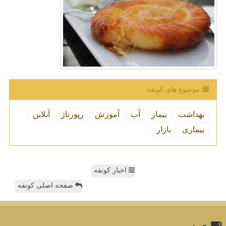
موضوع های كونفه
بهداشت
بیمار
آب
آموزش
رپورتاژ
آنلاین
بیماری
بازار
اخبار کونفه
صفحه اصلی کونفه