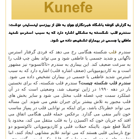
به گزارش کونفه باشگاه خبرنگاران جوان به نقل از بیزنس اینسایدر، نوشت:
سندرم قلب شکسته به مشکلی اشاره دارد که به سبب استرس شدید
عاطفی یا جسمی در بیماران تشخیص داده می شود.
سندرم
قلب
شکسته هنگامی رخ می دهد که فردی گرفتار استرس
ناگهانی و شدید جسمی یا عاطفی شود و می تواند بطن چپ قلب را
به سرعت ضعیف کند. این بیماری به سندرم «تاکاتسوبو» نیز مشهور
است و به کاردیومیوپاتی (ضعف اشاره قلب) اشاره دارد که به سبب
استرس شدید عاطفی یا جسمی در بیماران تشخیص داده می شود.
سندرم قلب شکسته چیست؟
سندرم قلب شکسته، که برای نخستین
بار در دهه ۱۹۹۰ در ژاپن توصیف شد، وضعیتی است که در آن
عملکرد سمت چپ عضله قلب مختل می شود و سایر بخش های
قلب مجبور به تلاش بیشتر برای جبران نقص می شوند. این مساله
می تواند خطرناک باشد، برای اینکه بر توانایی قلب در پمپاژ مناسب
خون تأثیر منفی می گذارد. برعکس حمله قلبی هنگامی اتفاق می
افتد که جریان خون که اکسیژن را به قلب منتقل می کند، محدود یا
کاملاً قطع شود. بااینکه حملات قلبی و کاردیومیوپاتی تاکوتسوبو دو
نوع نارسایی قلبی هستند که می توانند علایم مشابهی ایجاد کنند، اما
تفاوت های عمده ای وجود دارد که قابل ذکر است. بگفته «جی