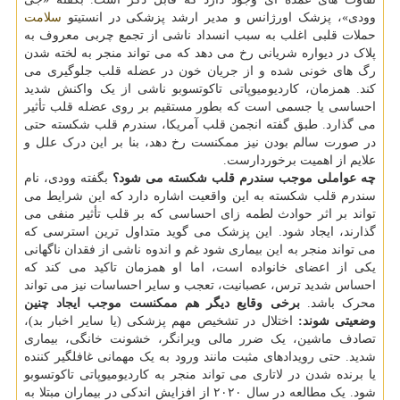
وودی»، پزشک اورژانس و مدیر ارشد پزشکی در انستیتو
سلامت
حملات قلبی اغلب به سبب انسداد ناشی از تجمع چربی معروف به
پلاک در دیواره شریانی رخ می دهد که می تواند منجر به لخته شدن
رگ های خونی شده و از جریان خون در عضله قلب جلوگیری می
کند. همزمان، کاردیومیوپاتی تاکوتسوبو ناشی از یک واکنش شدید
احساسی یا جسمی است که بطور مستقیم بر روی عضله قلب تأثیر
می گذارد. طبق گفته انجمن قلب آمریکا، سندرم قلب شکسته حتی
در صورت سالم بودن نیز ممکنست رخ دهد، بنا بر این درک علل و
علایم از اهمیت برخوردارست.
چه عواملی موجب سندرم قلب شکسته می شود؟
بگفته وودی، نام
سندرم قلب شکسته به این واقعیت اشاره دارد که این شرایط می
تواند بر اثر حوادث لطمه زای احساسی که بر قلب تأثیر منفی می
گذارند، ایجاد شود. این پزشک می گوید متداول ترین استرسی که
می تواند منجر به این بیماری شود غم و اندوه ناشی از فقدان ناگهانی
یکی از اعضای خانواده است، اما او همزمان تاکید می کند که
احساس شدید ترس، عصبانیت، تعجب و سایر احساسات نیز می تواند
محرک باشد.
برخی وقایع دیگر هم ممکنست موجب ایجاد چنین
وضعیتی شوند:
اختلال در تشخیص مهم پزشکی (یا سایر اخبار بد)،
تصادف ماشین، یک ضرر مالی ویرانگر، خشونت خانگی، بیماری
شدید. حتی رویدادهای مثبت مانند ورود به یک مهمانی غافلگیر کننده
یا برنده شدن در لاتاری می تواند منجر به کاردیومیوپاتی تاکوتسوبو
شود. یک مطالعه در سال ۲۰۲۰ از افزایش اندکی در بیماران مبتلا به