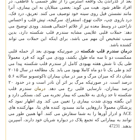
بعد از گذراندن یک واقعه استرس زا از نظر جسمی یا عاطفی، در
افراد ظاهر شود. هیت می گوید: بعضی مبتلایان به این بیماری، آنرا
مانند نشستن فیل روی سینه خود توصیف می کنند. تعریق، درد فک،
درد بازوی چپ، حالت تهوع، استفراغ، سرگیجه، تپش قلب و احساس
ناراحتی در وسط معده نیز از علائم احتمالی هستند. وودی توضیح می
دهد: حملات قلبی علایمی مشابه سندرم قلب شکسته دارد، بدین
سبب تشخیص آن مهم می باشد، برای اینکه این حملات می تواند
کشنده باشد.
درمان سندرم قلب شکسته
در صورتیکه بهبودی بعد از حمله قلبی
ممکنست دو تا سه ماه طول بکشد، وودی می گوید که فرد معمولاً
طی یک تا شش هفته بهبودی کامل از سندرم قلب شکسته پیدا می
کند و طی یک تا دو ماه کاملا بهبود می یابد. یک مطالعه در سال ۲۰۱۵
نشان داد که میزان مرگ و میر در میان بیماران تاکوتسوبو سالانه ۵.۶
درصد است. در صورتیکه مرگ بر اثر آن نادر است و در حدود ۲۰
درصد بیماران، نارسایی قلبی رخ می دهد.
درمان
سندرم قلب
شکسته تا حد زیادی به علایمی که بیمار تجربه می کند، بستگی دارد و
این بگفته وودی شدت بیماری را تعیین می کند. وی اظهار نمود که
پزشکان معمولاً داروهایی مانند مسدود کننده های بتا، مهارکننده های
ACE و ادرار آورها را به شما سفارش می کنند. آنها همین طور می
توانند به بیمارانی که تجمع پلاک در دیواره شریان خود دارند، آسپرین
بدهند. 47231