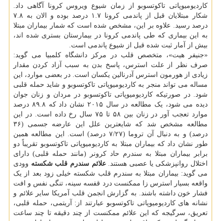
کاردیومیوپاتی تاکوتسوبو از زمان شیوع ویروس کرونا آگاهی داد.
شکار مبتلایان قبل از پاندمی کرونا ۱.۷ درصد بوده و الان به ۷.۸
درصد رسید. علاوه بر این، مشخص شده است که شمار بیماران مبتلا
به این بیماری که طی پاندمی کرونا در بیمارستان بستری شده اند،
بیش از آمار ثبت شده قبل از شیوع پاندمی است.
«جنیفر هیت»، متخصص قلب در مرکز دانشگاه کلمبیا می گوید:
صرف نظر از علت استرس، پاسخ بدن به سبب آزاد کردن مقدار
زیادی از هورمون استرس آدرنالین یکسان است. در بعضی موارد، این
مساله می تواند منجر به کاردیومیوپاتی تاکوتسوبو و شاید حمله قلبی
شود. در صورتیکه کاردیومیوپاتی تاکوتسوبو در مردان و زنان جوان
دیده می شود، یک مطالعه در سال ۲۰۱۵ نشان داد که ۸۹.۸ درصد
موارد تعجب آور در زنان بین ۵۸ تا ۷۵ سال رخ داده است. در این
مطالعه مشخص شد که شایعترین علل این عارضه جسمی (۳۶
درصد) و به دنبال آن تروما (۷/۲۷ درصد) است. این مطالعه همین
طور نشان داد که بیماران مبتلا به کاردیومیوپاتی تاکوتسوبو تقریباً دو
برابر بیماران مبتلا به سندرم حاد کرونر (مانند حمله قلبی) دارای
اختلال روانپزشکی یا عصبی هستند.
علائم سندرم قلب شکسته
وودی
می گوید: بیماران مبتلا به سندرم قلب شکسته خیلی زود بعد از یک
واقعه بسیار استرس زا ممکنست درد قفسه سینه، تنگی نفس و افت
فشار خون داشته باشند. به گزارش انجمن قلب آمریکا سایر علائم و
نشانه های کاردیومیوپاتی تاکوتسوبو عبارتند از: آریتمی، حمله قلبی،
تعریق، سرگیجه که این علائم ممکنست از چند دقیقه تا چند ساعت