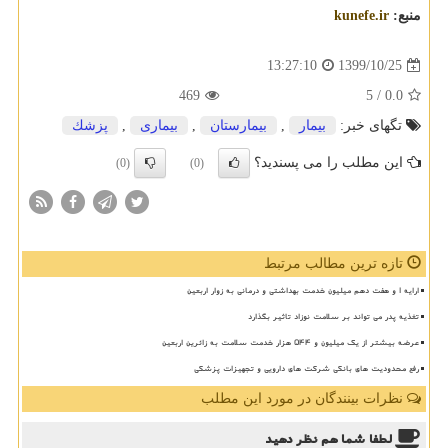
منبع:
kunefe.ir
1399/10/25
13:27:10
469
/ 5
0.0
تگهای خبر:
بیمار
,
بیمارستان
,
بیماری
,
پزشك
این مطلب را می پسندید؟
(0)
(0)
تازه ترین مطالب مرتبط
ارایه ۱ و هفت دهم میلیون خدمت بهداشتی و درمانی به زوار اربعین
تغذیه پدر می تواند بر سلامت نوزاد تاثیر بگذارد
عرضه بیشتر از یک میلیون و ۵۴۴ هزار خدمت سلامت به زائرین اربعین
رفع محدودیت های بانکی شرکت های دارویی و تجهیزات پزشکی
نظرات بینندگان در مورد این مطلب
لطفا شما هم
نظر دهید