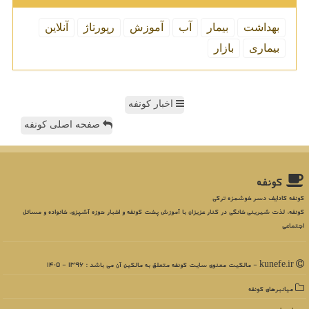
بهداشت
بیمار
آب
آموزش
رپورتاژ
آنلاین
بیماری
بازار
اخبار کونفه
صفحه اصلی کونفه
كونفه
کونفه کادایف دسر خوشمزه ترکی
کونفه، لذت شیرینی خانگی در کنار عزیزان با آموزش پخت کونفه و اخبار حوزه آشپزی، خانواده و مسائل
اجتماعی
kunefe.ir - مالکیت معنوی سایت كونفه متعلق به مالکین آن می باشد : 1396 - 1405
میانبرهای كونفه