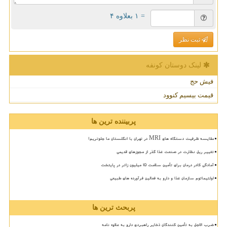
= ۱ بعلاوه ۴
ثبت نظر
لینک دوستان كونفه
فیش حج
قیمت بیسیم کنوود
پربیننده ترین ها
مقایسه ظرفیت دستگاه های MRI در تهران با انگلستان ما جلوتریم!
تغییر ریل نظارت در صنعت غذا گذر از مجوزهای قدیمی
آمادگی کادر درمان برای تأمین سلامت 15 میلیون زائر در پایتخت
اولتیماتوم سازمان غذا و دارو به فعالین فرآورده های طبیعی
پربحث ترین ها
ضرب الاجل به تأمین کنندگان ذخایر راهبردی دارو به علاوه نامه