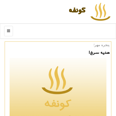
كونفه
منو
پنجره مهر؛
هدیه سرخ!