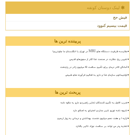
لینک دوستان كونفه
فیش حج
قیمت بیسیم کنوود
پربیننده ترین ها
مقایسه ظرفیت دستگاه های MRI در تهران با انگلستان ما جلوتریم!
تغییر ریل نظارت در صنعت غذا گذر از مجوزهای قدیمی
آمادگی کادر درمان برای تأمین سلامت 15 میلیون زائر در پایتخت
اولتیماتوم سازمان غذا و دارو به فعالین فرآورده های طبیعی
پربحث ترین ها
ضرب الاجل به تأمین کنندگان ذخایر راهبردی دارو به علاوه نامه
شیوه نامه توزیع شیر مدارس احتیاج به اصلاح دارد
ارایه ۱ و هفت دهم میلیون خدمت بهداشتی و درمانی به زوار اربعین
تغذیه پدر می تواند بر سلامت نوزاد تاثیر بگذارد