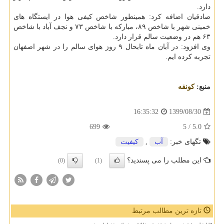
دارد.
صادقیان اضافه کرد: همینطور شاخص کیفی هوا در ایستگاه های
خمینی شهر با شاخص ۸۹، مبارکه با شاخص ۷۳ و نجف آباد با شاخص
۶۳ هم در وضعیت سالم قرار دارد.
وی افزود: در آبان ماه تابحال ۹ روز هوای سالم را در شهر اصفهان
تجربه کرده ایم.
منبع:
كونفه
1399/08/30
16:35:32
699
/ 5
5.0
تگهای خبر:
آب
,
كیفیت
این مطلب را می پسندید؟
(0)
(1)
تازه ترین مطالب مرتبط