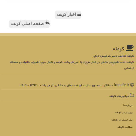
اخبار کونفه
صفحه اصلی کونفه
كونفه
کونفه کادایف دسر خوشمزه ترکی
کونفه، لذت شیرینی خانگی در کنار عزیزان با آموزش پخت کونفه و اخبار حوزه آشپزی، خانواده و مسائل
اجتماعی
kunefe.ir - مالکیت معنوی سایت كونفه متعلق به مالکین آن می باشد : 1396 - 1405
میانبرهای كونفه
درباره ما
رپورتاژ در كونفه
بک لینک در كونفه
مطالب كونفه