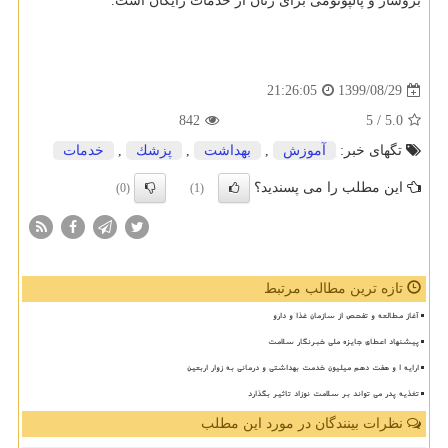
بروساژ و پالپوتومی برای زنان از خدمات رایگان است.
1399/08/29
21:26:05
842
/ 5
5.0
تگهای خبر:
آموزش
,
بهداشت
,
پزشك
,
خدمات
این مطلب را می پسندید؟
(0)
(1)
تازه ترین مطالب مرتبط
آغاز مطالعه و تفحص از سازمان غذا و دارو
پیشنهاد اعطای جایزه ملی خبرنگار سلامت
ارایه ۱ و هفت دهم میلیون خدمت بهداشتی و درمانی به زوار اربعین
تغذیه پدر می تواند بر سلامت نوزاد تاثیر بگذارد
نظرات بینندگان در مورد این مطلب