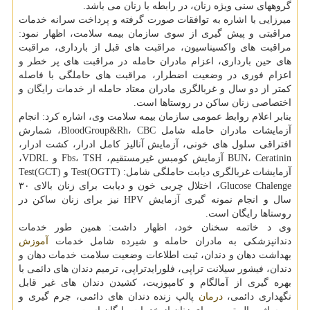
گروههای سنی ویژه زنان، در رابطه با زنان می باشد.
میرزایی با اشاره به توافقات صورت گرفته و پرداخت سرانه خدمات
مراقبتی و پیش گیری از سوی سازمان بیمه سلامت، اظهار نمود:
مراقبت های واکسیناسیون، مراقبت های قبل از بارداری، مراقبت
های حین بارداری، اعزام مادران حامله در مراقبت های پر خطر و
اعزام فوری در وضعیت اضطرار، مراقبت های حاملگی با فاصله
کمتر از دو سال و غربالگری مادران معتاد حامله از خدمات رایگان و
اختصاصی زنان ساکن در روستاها است.
بنابر اعلام روابط عمومی سازمان بیمه سلامت وی، اشاره کرد: انجام
آزمایشات مادران حامله شامل BloodGroup&Rh، CBC، شمارش
افتراقی سلول های خونی، آزمایش آنالیز کامل ادرار، کشت ادرار،
BUN، Ceratinin آزمایش کومبس غیرمستقیم، Fbs، TSH و VDRL،
آزمایشات غربالگری دیابت حاملگی شامل: (Test(OGTT و Test(GCT)
Glucose Chalenge، اختلال چربی خون و دیابت برای زنان بالای ۳۰
سال و انجام نمونه گیری آزمایش HPV نیز برای زنان ساکن در
روستاها رایگان است.
وی د خاتمه سخنان خود، اظهار داشت: همین طور خدمات
دندانپزشکی به مادران حامله و شیرده شامل خدمات
آموزش
بهداشت دهان و دندان، ثبت اطلاعات وضعیت سلامت خدمات دهان و
دندان، فیشور سیلانت تراپی، فلورایدتراپی، ترمیم دندان های دائمی با
بهره گیری از آمالگام و کامپوزیت، کشیدن دندان های غیر قابل
نگهداری دائمی،
درمان
پالپ زنده دندان های دائمی، جرم گیری و