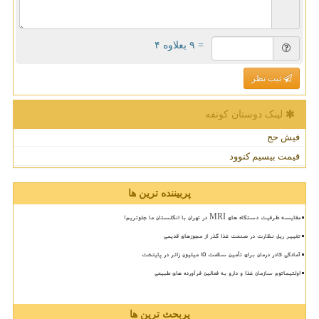
= ۹ بعلاوه ۴
ثبت نظر
لینک دوستان كونفه
فیش حج
قیمت بیسیم کنوود
پربیننده ترین ها
مقایسه ظرفیت دستگاه های MRI در تهران با انگلستان ما جلوتریم!
تغییر ریل نظارت در صنعت غذا گذر از مجوزهای قدیمی
آمادگی کادر درمان برای تأمین سلامت 15 میلیون زائر در پایتخت
اولتیماتوم سازمان غذا و دارو به فعالین فرآورده های طبیعی
پربحث ترین ها