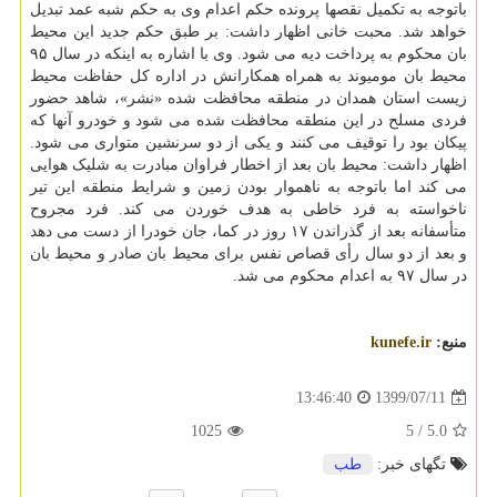
باتوجه به تکمیل نقصها پرونده حکم اعدام وی به حکم شبه عمد تبدیل
خواهد شد. محبت خانی اظهار داشت: بر طبق حکم جدید این محیط
بان محکوم به پرداخت دیه می شود. وی با اشاره به اینکه در سال ۹۵
محیط بان مومیوند به همراه همکارانش در اداره کل حفاظت محیط
زیست استان همدان در منطقه محافظت شده «نشر»، شاهد حضور
فردی مسلح در این منطقه محافظت شده می شود و خودرو آنها که
پیکان بود را توقیف می کنند و یکی از دو سرنشین متواری می شود.
اظهار داشت: محیط بان بعد از اخطار فراوان مبادرت به شلیک هوایی
می کند اما باتوجه به ناهموار بودن زمین و شرایط منطقه این تیر
ناخواسته به فرد خاطی به هدف خوردن می کند. فرد مجروح
متأسفانه بعد از گذراندن ۱۷ روز در کما، جان خودرا از دست می دهد
و بعد از دو سال رأی قصاص نفس برای محیط بان صادر و محیط بان
در سال ۹۷ به اعدام محکوم می شد.
منبع:
kunefe.ir
1399/07/11
13:46:40
1025
/ 5
5.0
تگهای خبر:
طب