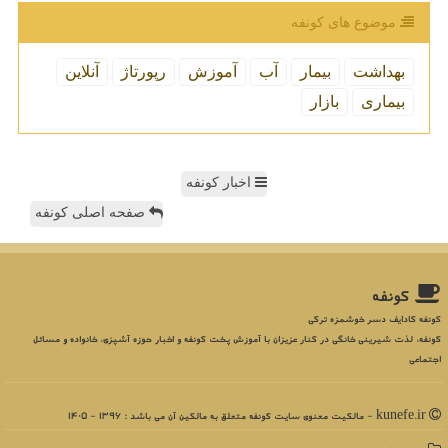
موضوع های كونفه
بهداشت
بیمار
آب
آموزش
رپورتاژ
آنلاین
بیماری
بازار
اخبار کونفه
صفحه اصلی کونفه
كونفه
کونفه کادایف دسر خوشمزه ترکی
کونفه، لذت شیرینی خانگی در کنار عزیزان با آموزش پخت کونفه و اخبار حوزه آشپزی، خانواده و مسائل
اجتماعی
kunefe.ir - مالکیت معنوی سایت كونفه متعلق به مالکین آن می باشد : 1396 - 1405