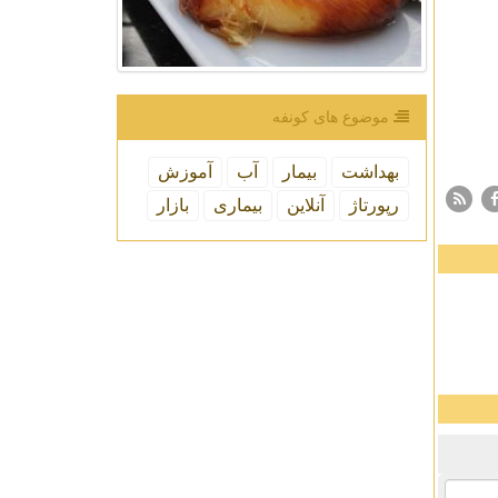
موضوع های كونفه
بهداشت
بیمار
آب
آموزش
رپورتاژ
آنلاین
بیماری
بازار