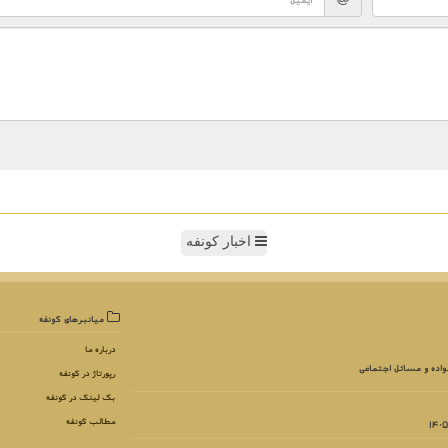
اخبار کونفه
میانبرهای كونفه
درباره ما
واده و مسائل اجتماعی
رپورتاژ در كونفه
بک لینک در كونفه
مطالب كونفه