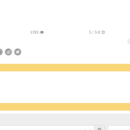
1193
/ 5
5.0