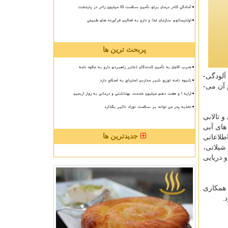
آمادگی کادر درمان برای تأمین سلامت 15 میلیون زائر در پایتخت
اولتیماتوم سازمان غذا و دارو به فعالین فرآورده های طبیعی
پربحث ترین ها
ضرب الاجل به تأمین کنندگان ذخایر راهبردی دارو به علاوه نامه
لودگی­
شیوه نامه توزیع شیر مدارس احتیاج به اصلاح دارد
 آن می­
ارایه ۱ و هفت دهم میلیون خدمت بهداشتی و درمانی به زوار اربعین
تغذیه پدر می تواند بر سلامت نوزاد تاثیر بگذارد
 تالابی
های آبی
جدیدترین ها
طلاعاتی
شیلاتی،
 دریایی
 همکاری
.