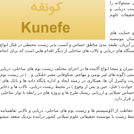
 مسئولانه را
ست دریایی و
قیقات علوم
 حمایت­ های
اسان موسسه
ر آبزیان، طبقه­ بندی مناطق حساس و آسیب­ پذیر زیست­ محیطی در قبال انواع آ
گاه­ های دریایی و تالاب­ های ساحلی از دیگر اقدام­ هایی است که برای انجام
ن و منشا انواع آلاینده­ ها در اجزای مختلف زیست بوم­ های ساحلی، دریایی و
تی (گونه های غیر بومی و مهاجم، شکوفایی مضر جلبکی و....) در زیست بوم­ 
ترل آن­ ها، همکاری در زمینه ایجاد و اداره پایگاه داده­ ها و بانک­ های ا
حوادث ( قبل، حین و پس از وقوع ) در محیط زیست دریایی، تالاب­ ها و ذخایر 
اس شیلاتی و ارزیابی ریسک طرح­ ها و پروژه­ های در رابطه با نوار ساحلی و
قرار دارد.
فاظت از اکوسیستم­ ها و زیست­ بوم­ های ساحلی، دریایی و تالابی تفاهم­نامه
یط زیست با موسسه تحقیقاتی علوم شیلاتی کشور درآینده نزدیک منعقد می­شود