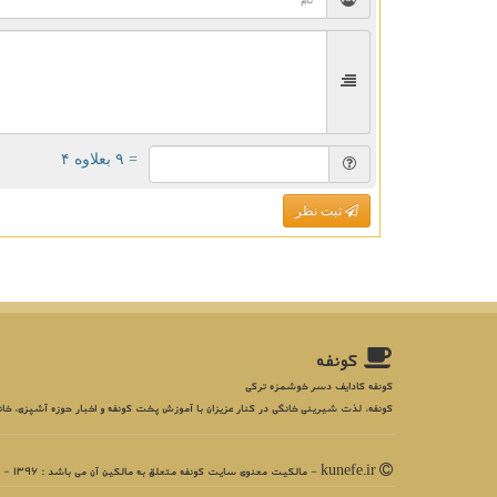
= ۹ بعلاوه ۴
ثبت نظر
كونفه
کونفه کادایف دسر خوشمزه ترکی
کونفه، لذت شیرینی خانگی در کنار عزیزان با آموزش پخت کونفه و اخبار حوزه آشپزی، خان
kunefe.ir - مالکیت معنوی سایت كونفه متعلق به مالکین آن می باشد : 1396 - 1405