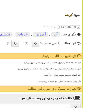
منبع:
كونفه
1399/07/09
21:35:12
تگهای خبر:
آب
,
آموزش
,
خدمات
,
سیستم
این مطلب را می پسندید؟
(0)
(1)
تازه ترین مطالب مرتبط
ارایه ۱ و هفت دهم میلیون خدمت بهداشتی و درمانی به زوار اربعین
عرضه بیشتر از یک میلیون و ۵۴۴ هزار خدمت سلامت به زائرین اربعین
خوراکیهای مناسب مسیر پیاده روی اربعین
آب پاکی روی دست اهالی دارو خبری از پول نیست
نظرات بینندگان در مورد این مطلب
لطفا شما هم
در مورد این پست
نظر دهید