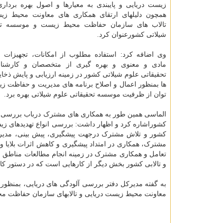
زیست دریایی و پایبندی به معیارها و اصول بهره­ برداری
همچون دلیلهای ارتقای همکاری­ های معاونت محیط زی
تالاب­ های سازمان حفاظت محیط زیست و موسسه تح
شیلاتی کشورعنوان کرد.
وی اضافه کرد: استفاده مطلوب از امکانات، تجهیزات و
مادی و معنوی و بهره­ گیری از متخصصان و کارشن
تحقیقاتی علوم شیلاتی کشور در زمینه ارزیابی و پایش ذخای
ها بمنظور اعمال و اصلاح برنامه­ های مدیریت و حفاظت زیست
توان از ظرفیت موسسه تحقیقاتی علوم شیلاتی بهره برد.
الماسی همین طور به همکاری­ های مشترک درباب بررسی میزا
کشوراشاره کرد و اظهار داشت: بررسی انواع تهدیدهای زیس
کشور و تلاش مشترک درجهت پیشگیری، پیش بینی، مدیریت وکن
مشترک، همکاری در امتداد پیشگیری و کاهش اثرات بلایا و 
تعامل و همکاری مشترک در زمینه انجام مطالعات مناطق حس
و تالابی کشور بخش دیگر از کارهایی است که در دستور کار 
به گفته مدیرکل دفتر بررسی آلودگی­ های دریایی، بمنظور ح
معاونت محیط زیست دریایی و تالاب­های سازمان حفاظت مح